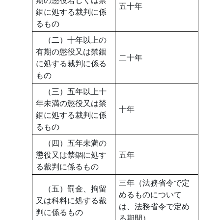
五十年
錮に処する裁判に係
るもの
（二）十年以上の
有期の懲役又は禁錮
二十年
に処する裁判に係る
もの
（三）五年以上十
年未満の懲役又は禁
十年
錮に処する裁判に係
るもの
（四）五年未満の
懲役又は禁錮に処す
五年
る裁判に係るもの
三年（法務省令で定
（五）罰金、拘留
めるものについて
又は科料に処する裁
は、法務省令で定め
判に係るもの
る期間）