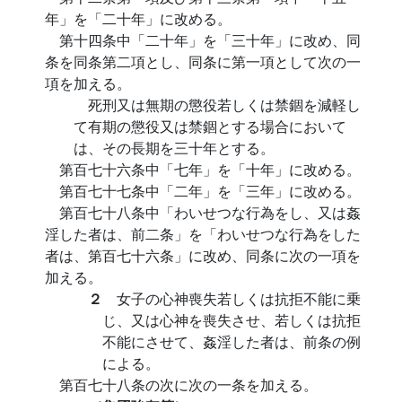
年」を「二十年」に改める。
第十四条中「二十年」を「三十年」に改め、同
条を同条第二項とし、同条に第一項として次の一
項を加える。
死刑又は無期の懲役若しくは禁錮を減軽し
て有期の懲役又は禁錮とする場合において
は、その長期を三十年とする。
第百七十六条中「七年」を「十年」に改める。
第百七十七条中「二年」を「三年」に改める。
第百七十八条中「わいせつな行為をし、又は姦
淫した者は、前二条」を「わいせつな行為をした
者は、第百七十六条」に改め、同条に次の一項を
加える。
２
女子の心神喪失若しくは抗拒不能に乗
じ、又は心神を喪失させ、若しくは抗拒
不能にさせて、姦淫した者は、前条の例
による。
第百七十八条の次に次の一条を加える。