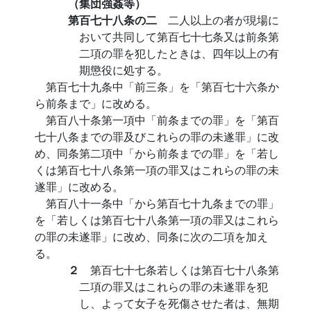
（集団強姦等）
第百七十八条の二
二人以上の者が現場に
おいて共同して第百七十七条又は前条第
二項の罪を犯したときは、四年以上の有
期懲役に処する。
第百七十九条中「前三条」を「第百七十六条か
ら前条まで」に改める。
第百八十条第一項中「前条までの罪」を「第百
七十八条までの罪及びこれらの罪の未遂罪」に改
め、同条第二項中「から前条までの罪」を「若し
くは第百七十八条第一項の罪又はこれらの罪の未
遂罪」に改める。
第百八十一条中「から第百七十九条までの罪」
を「若しくは第百七十八条第一項の罪又はこれら
の罪の未遂罪」に改め、同条に次の二項を加え
る。
２
第百七十七条若しくは第百七十八条第
二項の罪又はこれらの罪の未遂罪を犯
し、よって女子を死傷させた者は、無期