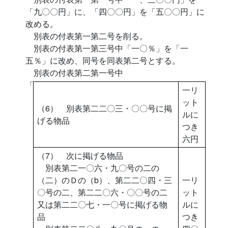
「九〇〇円」に、「四〇〇円」を「五〇〇円」に
改める。
別表の付表第一第二号を削る。
別表の付表第一第三号中「一〇％」を「一
五％」に改め、同号を同表第二号とする。
別表の付表第二第一号中
「
一リ
ット
（6） 別表第二二〇三・〇〇号に掲
ルに
げる物品
つき
六円
（7） 次に掲げる物品
別表第二一〇六・九〇号の二の
（二）のＤの（b）、第二二〇四・三
一リ
〇号の二、第二二〇六・〇〇号の二
ット
又は第二二〇七・一〇号に掲げる物
ルに
品
つき