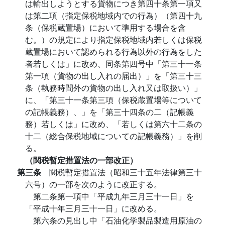
は輸出しようとする貨物につき第四十条第一項又
は第二項（指定保税地域内での行為）（第四十九
条（保税蔵置場）において準用する場合を含
む。）の規定により指定保税地域内若しくは保税
蔵置場において認められる行為以外の行為をした
者若しくは」に改め、同条第四号中「第三十一条
第一項（貨物の出し入れの届出）」を「第三十三
条（執務時間外の貨物の出し入れ又は取扱い）」
に、「第三十一条第三項（保税蔵置場等について
の記帳義務）、」を「第三十四条の二（記帳義
務）若しくは」に改め、「若しくは第六十二条の
十二（総合保税地域についての記帳義務）」を削
る。
（関税暫定措置法の一部改正）
第三条
関税暫定措置法（昭和三十五年法律第三十
六号）の一部を次のように改正する。
第二条第一項中「平成九年三月三十一日」を
「平成十年三月三十一日」に改める。
第六条の見出し中「石油化学製品製造用原油の