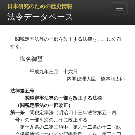
日本研究のための歴史情報
法令データベース
関税定率法等の一部を改正する法律をここに公布
する。
御名御璽
平成九年三月二十六日
内閣総理大臣 橋本龍太郎
法律第五号
関税定率法等の一部を改正する法律
（関税定率法の一部改正）
第一条
関税定率法（明治四十三年法律第五十四
号）の一部を次のように改正する。
第十九条の二第三項中「第六十二条の十二（総
合保税地域についての記帳義務）」を「第三十四