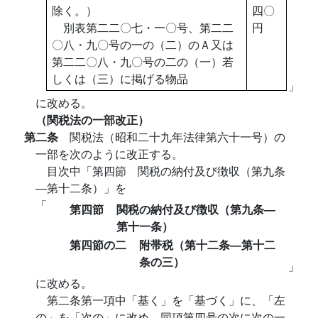
除く。）
四〇
別表第二二〇七・一〇号、第二二
円
〇八・九〇号の一の（二）のＡ又は
第二二〇八・九〇号の二の（一）若
しくは（三）に掲げる物品
」
に改める。
（関税法の一部改正）
第二条
関税法（昭和二十九年法律第六十一号）の
一部を次のように改正する。
目次中「第四節 関税の納付及び徴収（第九条
―第十二条）」を
「
第四節
関税の納付及び徴収（第九条―
第十一条）
第四節の二
附帯税（第十二条―第十二
条の三）
」
に改める。
第二条第一項中「基く」を「基づく」に、「左
の」を「次の」に改め、同項第四号の次に次の一