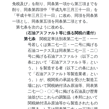
免税及び」を削り、同条第一項から第三項までを
削り、同条第四項中「平成九年三月三十一日」を
「平成十年三月三十一日」に改め、同項を同条第
一項とし、同条第五項を同条第二項とする。
第七条を次のように改める。
（石油アスファルト等に係る関税の還付）
第七条
関税定率法別表第二七一三・一一
号若しくは第二七一三・一二号に掲げる
石油コークス又は同表第二七一三・二〇
号に掲げる石油アスファルト（以下この
条において「石油アスファルト等」とい
う。）を製造する者（以下この条におい
て「石油アスファルト等製造業者」とい
う。）が、税関長の承認を受けた製造工
場において関税納付済み原油等、同表第
二七一〇・〇〇号に掲げる石油及び歴青
油並びにこれらの調製品（本邦において
関税納付済み原油等から製造されたもの
に限る。）又は同表第二七・一三項に掲