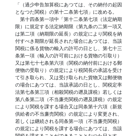
「（過少申告加算税にあつては、その納付の起因
となつた関税）の第十二条第七項」に改める。
第十四条第一項中「第十二条第七項（法定納期
限）に規定する法定納期限（第九条の二第一項又
は第二項（納期限の延長）の規定により関税を納
付すべき期限が延長された場合にあつては、当該
関税に係る貨物の輸入の許可の日とし、第七十三
条第一項（輸入の許可前における貨物の引取り）
又は第七十七条第六項（関税の納付前における郵
便物の受取り）の規定により税関長の承認を受け
て引き取られ、又は受け取られた貨物又は郵便物
の場合にあつては、当該承認の日とし、関税定率
法第七条第三項（相殺関税の遡及課税）若しくは
第八条第二項（不当廉売関税の遡及課税）の規定
により関税を課する場合又は同条第十六項（新規
供給者の不当廉売関税）の規定により変更され、
若しくは継続される同条第一項（不当廉売関税）
の規定により関税を課する場合にあつては、当該
関税を課することができることとなつた日とす