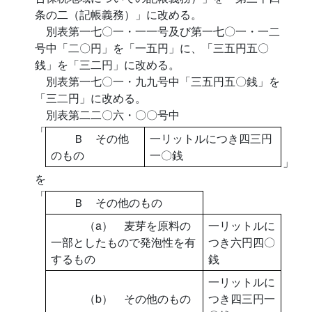
条の二（記帳義務）」に改める。
別表第一七〇一・一一号及び第一七〇一・一二
号中「二〇円」を「一五円」に、「三五円五〇
銭」を「三二円」に改める。
別表第一七〇一・九九号中「三五円五〇銭」を
「三二円」に改める。
別表第二二〇六・〇〇号中
「
Ｂ その他
一リットルにつき四三円
のもの
一〇銭
」
を
「
Ｂ その他のもの
（a） 麦芽を原料の
一リットルに
一部としたもので発泡性を有
つき六円四〇
するもの
銭
一リットルに
（b） その他のもの
つき四三円一