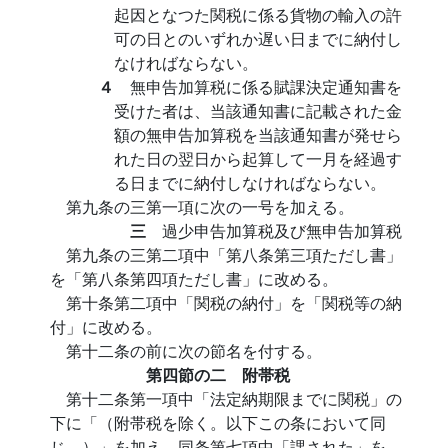
起因となつた関税に係る貨物の輸入の許
可の日とのいずれか遅い日までに納付し
なければならない。
４
無申告加算税に係る賦課決定通知書を
受けた者は、当該通知書に記載された金
額の無申告加算税を当該通知書が発せら
れた日の翌日から起算して一月を経過す
る日までに納付しなければならない。
第九条の三第一項に次の一号を加える。
三
過少申告加算税及び無申告加算税
第九条の三第二項中「第八条第三項ただし書」
を「第八条第四項ただし書」に改める。
第十条第二項中「関税の納付」を「関税等の納
付」に改める。
第十二条の前に次の節名を付する。
第四節の二 附帯税
第十二条第一項中「法定納期限までに関税」の
下に「（附帯税を除く。以下この条において同
じ。）」を加え、同条第七項中「課された」を