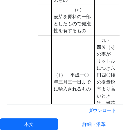
（a）
麦芽を原料の一部
としたもので発泡
性を有するもの
九・
四％（そ
の率が一
リットル
につき六
（1） 平成一〇
円四〇銭
年三月三一日まで
の従量税
に輸入されるもの
率より高
いとき
は、当該
従量税
ダウンロード
率）
本文
詳細・沿革
七・