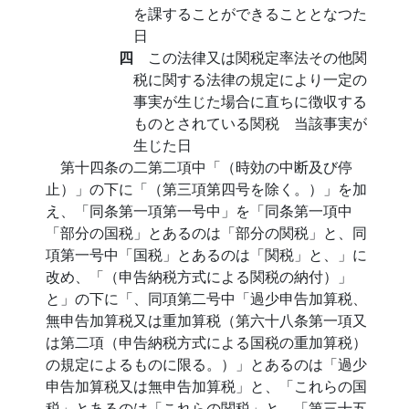
を課することができることとなつた
日
四
この法律又は関税定率法その他関
税に関する法律の規定により一定の
事実が生じた場合に直ちに徴収する
ものとされている関税 当該事実が
生じた日
第十四条の二第二項中「（時効の中断及び停
止）」の下に「（第三項第四号を除く。）」を加
え、「同条第一項第一号中」を「同条第一項中
「部分の国税」とあるのは「部分の関税」と、同
項第一号中「国税」とあるのは「関税」と、」に
改め、「（申告納税方式による関税の納付）」
と」の下に「、同項第二号中「過少申告加算税、
無申告加算税又は重加算税（第六十八条第一項又
は第二項（申告納税方式による国税の重加算税）
の規定によるものに限る。）」とあるのは「過少
申告加算税又は無申告加算税」と、「これらの国
税」とあるのは「これらの関税」と、「第三十五