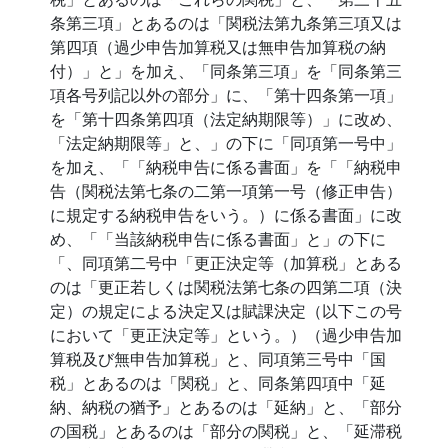
条第三項」とあるのは「関税法第九条第三項又は
第四項（過少申告加算税又は無申告加算税の納
付）」と」を加え、「同条第三項」を「同条第三
項各号列記以外の部分」に、「第十四条第一項」
を「第十四条第四項（法定納期限等）」に改め、
「法定納期限等」と、」の下に「同項第一号中」
を加え、「「納税申告に係る書面」を「「納税申
告（関税法第七条の二第一項第一号（修正申告）
に規定する納税申告をいう。）に係る書面」に改
め、「「当該納税申告に係る書面」と」の下に
「、同項第二号中「更正決定等（加算税」とある
のは「更正若しくは関税法第七条の四第二項（決
定）の規定による決定又は賦課決定（以下この号
において「更正決定等」という。）（過少申告加
算税及び無申告加算税」と、同項第三号中「国
税」とあるのは「関税」と、同条第四項中「延
納、納税の猶予」とあるのは「延納」と、「部分
の国税」とあるのは「部分の関税」と、「延滞税