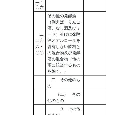
二・
〇六
その他の発酵酒
（例えば、りんご
酒、なし酒及びミ
二
ード）並びに発酵
二〇
酒とアルコールを
六・
含有しない飲料と
〇〇
の混合物及び発酵
酒の混合物（他の
項に該当するもの
を除く。）
二 その他のも
の
（二） その
他のもの
Ｂ その他
のもの