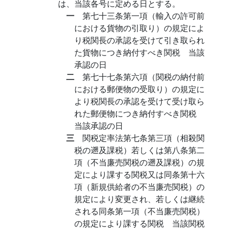
は、当該各号に定める日とする。
一
第七十三条第一項（輸入の許可前
における貨物の引取り）の規定によ
り税関長の承認を受けて引き取られ
た貨物につき納付すべき関税 当該
承認の日
二
第七十七条第六項（関税の納付前
における郵便物の受取り）の規定に
より税関長の承認を受けて受け取ら
れた郵便物につき納付すべき関税
当該承認の日
三
関税定率法第七条第三項（相殺関
税の遡及課税）若しくは第八条第二
項（不当廉売関税の遡及課税）の規
定により課する関税又は同条第十六
項（新規供給者の不当廉売関税）の
規定により変更され、若しくは継続
される同条第一項（不当廉売関税）
の規定により課する関税 当該関税