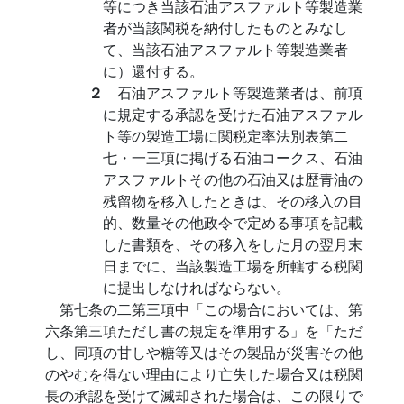
等につき当該石油アスファルト等製造業
者が当該関税を納付したものとみなし
て、当該石油アスファルト等製造業者
に）還付する。
２
石油アスファルト等製造業者は、前項
に規定する承認を受けた石油アスファル
ト等の製造工場に関税定率法別表第二
七・一三項に掲げる石油コークス、石油
アスファルトその他の石油又は歴青油の
残留物を移入したときは、その移入の目
的、数量その他政令で定める事項を記載
した書類を、その移入をした月の翌月末
日までに、当該製造工場を所轄する税関
に提出しなければならない。
第七条の二第三項中「この場合においては、第
六条第三項ただし書の規定を準用する」を「ただ
し、同項の甘しや糖等又はその製品が災害その他
のやむを得ない理由により亡失した場合又は税関
長の承認を受けて滅却された場合は、この限りで