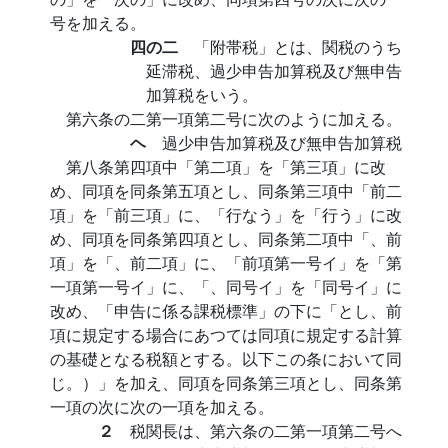
号を加える。
四の二
「附帯税」とは、関税のうち
延滞税、過少申告加算税及び無申告
加算税をいう。
第六条の二第一項第二号に次のように加える。
ヘ
過少申告加算税及び無申告加算税
第八条第四項中「第二項」を「第三項」に改
め、同項を同条第五項とし、同条第三項中「前二
項」を「前三項」に、「行なう」を「行う」に改
め、同項を同条第四項とし、同条第二項中「、前
項」を「、前二項」に、「前項第一号イ」を「第
一項第一号イ」に、「、同号イ」を「同号イ」に
改め、「申告に係る課税標準」の下に「とし、前
項に規定する場合にあつては同項に規定する計算
の基礎となる税額とする。以下この条において同
じ。）」を加え、同項を同条第三項とし、同条第
一項の次に次の一項を加える。
２
税関長は、第六条の二第一項第二号へ