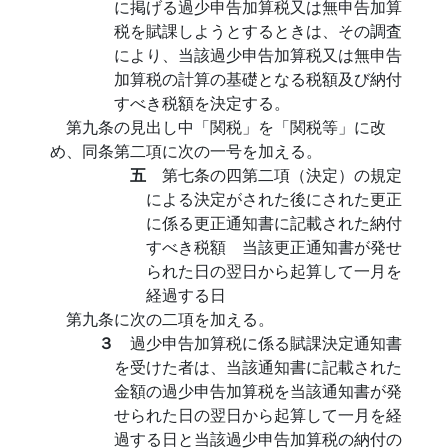
に掲げる過少申告加算税又は無申告加算
税を賦課しようとするときは、その調査
により、当該過少申告加算税又は無申告
加算税の計算の基礎となる税額及び納付
すべき税額を決定する。
第九条の見出し中「関税」を「関税等」に改
め、同条第二項に次の一号を加える。
五
第七条の四第二項（決定）の規定
による決定がされた後にされた更正
に係る更正通知書に記載された納付
すべき税額 当該更正通知書が発せ
られた日の翌日から起算して一月を
経過する日
第九条に次の二項を加える。
３
過少申告加算税に係る賦課決定通知書
を受けた者は、当該通知書に記載された
金額の過少申告加算税を当該通知書が発
せられた日の翌日から起算して一月を経
過する日と当該過少申告加算税の納付の