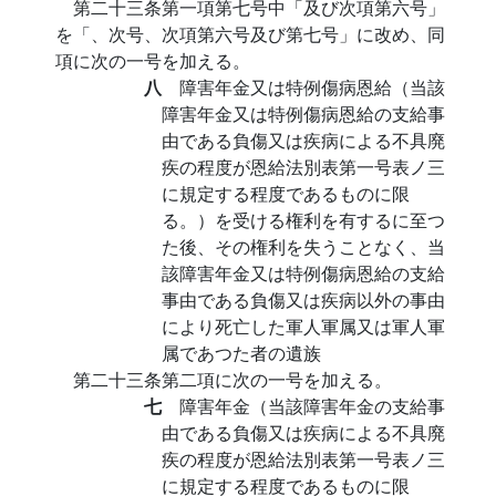
第二十三条第一項第七号中「及び次項第六号」
を「、次号、次項第六号及び第七号」に改め、同
項に次の一号を加える。
八
障害年金又は特例傷病恩給（当該
障害年金又は特例傷病恩給の支給事
由である負傷又は疾病による不具廃
疾の程度が恩給法別表第一号表ノ三
に規定する程度であるものに限
る。）を受ける権利を有するに至つ
た後、その権利を失うことなく、当
該障害年金又は特例傷病恩給の支給
事由である負傷又は疾病以外の事由
により死亡した軍人軍属又は軍人軍
属であつた者の遺族
第二十三条第二項に次の一号を加える。
七
障害年金（当該障害年金の支給事
由である負傷又は疾病による不具廃
疾の程度が恩給法別表第一号表ノ三
に規定する程度であるものに限