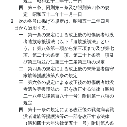
規定 昭和五十二年十月一日
四
第三条、附則第三条及び附則第四条の規
定 昭和五十二年十一月一日
２
次の各号に掲げる規定は、昭和五十二年四月一
日から適用する。
一
第一条の規定による改正後の戦傷病者戦没
者遺族等援護法（以下「遺族援護法」とい
う。）第八条第一項から第三項まで及び第七
項、第二十六条第一項、第二十七条第一項及
び第三項並びに第三十二条第三項の規定
二
第四条の規定による改正後の未帰還者留守
家族等援護法第八条の規定
三
第六条の規定による改正後の戦傷病者戦没
者遺族等援護法の一部を改正する法律（昭和
二十八年法律第百八十一号）附則第十八項の
規定
四
第十一条の規定による改正後の戦傷病者戦
没者遺族等援護法等の一部を改正する法律
（昭和四十六年法律第五十一号）附則第八条