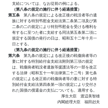
支給については、なお従前の例による。
（第八条の規定の施行に伴う経過措置）
第五条
第八条の規定による改正後の戦没者等の遺
族に対する特別弔慰金支給法第二条第二項及び第
二条の二の規定により特別弔慰金を受ける権利を
有するに至つた者に支給する同法第五条第二項に
規定する国債の発行の日は、昭和五十二年十月一
日とする。
（第九条の規定の施行に伴う経過措置）
第六条
第九条の規定による改正後の戦傷病者等の
妻に対する特別給付金支給法附則第三項の規定
は、戦傷病者戦没者遺族等援護法等の一部を改正
する法律（昭和五十一年法律第二十二号）第七条
の規定による改正前の戦傷病者等の妻に対する特
別給付金支給法第四条第一項の規定により交付さ
れた国債の償還金の支払についても、適用する。
厚生大臣 渡辺美智雄
内閣総理大臣 福田赳夫