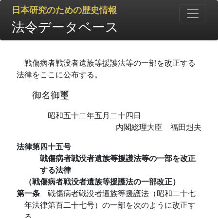
日本研究のための歴史情報
法令データベース
戦傷病者戦没者遺族等援護法等の一部を改正する
法律をここに公布する。
御名御璽
昭和五十二年五月二十四日
内閣総理大臣 福田赳夫
法律第四十五号
戦傷病者戦没者遺族等援護法等の一部を改正
する法律
（戦傷病者戦没者遺族等援護法の一部改正）
第一条
戦傷病者戦没者遺族等援護法（昭和二十七
年法律第百二十七号）の一部を次のように改正す
る。