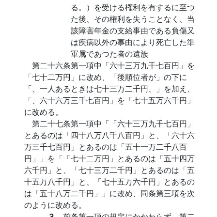
る。）を受ける権利を有するに至つ
た後、その権利を失うことなく、当
該障害年金の支給事由である負傷又
は疾病以外の事由により死亡した準
軍属であつた者の遺族
第二十六条第一項中「六十三万九千七百円」を
「七十二万円」に改め、「後順位者が」の下に
「、一人あるときは七十三万二千円、」を加え、
「、六十六万三千七百円」を「七十五万六千円」
に改める。
第二十七条第一項中「「六十三万九千七百円」
とあるのは「四十八万八千八百円」と、「六十六
万三千七百円」とあるのは「五十一万二千八百
円」」を「「七十二万円」とあるのは「五十四万
六千円」と、「七十三万二千円」とあるのは「五
十五万八千円」と、「七十五万六千円」とあるの
は「五十八万二千円」」に改め、同条第三項を次
のように改める。
３
前条第一項の規定にかかわらず、第二