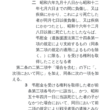
二
昭和六年九月十八日から昭和十二
年七月六日までの間に負傷し、又は
疾病にかかり、これにより死亡した
者が同月七日以後負傷し、又は疾病
にかかつたとし、昭和十六年十二月
八日以後に死亡したとしたならば、
弔慰金（遺族援護法第三十四条第一
項の規定により支給するもの（同条
第二項の規定の適用によるものを除
く。）に限る。）を受ける権利を取
得したこととなる者
第二条の二第二項中「場合を含む」の下に「。
次項において同じ」を加え、同条に次の一項を加
える。
３
弔慰金を受ける権利を取得した者が前
条第三項各号の一に該当し、かつ、昭和
五十年四月一日に当該死亡した者の子が
なかつた場合において、同日において前
二項の規定により戦没者等の遺族とみな