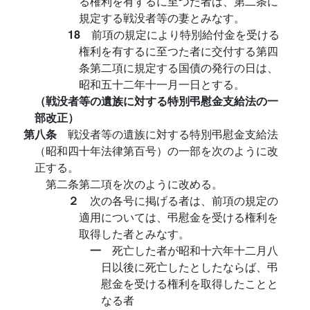
る権利を有するに至つた者は、第二条に
規定する戦没者等の妻とみなす。
18
前項の規定により特別給付金を受ける
権利を有するに至つた者に交付する第四
条第二項に規定する国債の発行の日は、
昭和五十二年十一月一日とする。
（戦没者等の遺族に対する特別弔慰金支給法の一
部改正）
第八条
戦没者等の遺族に対する特別弔慰金支給法
（昭和四十年法律第百号）の一部を次のように改
正する。
第二条第二項を次のように改める。
２
次の各号に掲げる者は、前項の規定の
適用については、弔慰金を受ける権利を
取得した者とみなす。
一
死亡した者が昭和十六年十二月八
日以後に死亡したとしたならば、弔
慰金を受ける権利を取得したことと
なる者