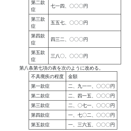
第二款
七一四、〇〇〇円
症
第三款
五五七、〇〇〇円
症
第四款
四三二、〇〇〇円
症
第五款
三八〇、〇〇〇円
症
第八条第七項の表を次のように改める。
不具廃疾の程度
金額
第一款症
二、九一一、〇〇〇円
第二款症
二、四一五、〇〇〇円
第三款症
二、〇七一、〇〇〇円
第四款症
一、七〇二、〇〇〇円
第五款症
一、三六五、〇〇〇円