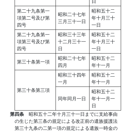
日
第二十九条第一
昭和五十二
昭和二十七年
項第二号及び第
年十月三十
三月三十一日
四号
一日
第二十九条第一
昭和三十三年
昭和五十二
項第三号及び第
十二月三十一
年十月三十
四号
日
一日
昭和二十七年
昭和五十二
第三十条第一項
四月
年十一月
昭和三十四年
昭和五十二
一月
年十一月
第三十条第三項
昭和五十二
同年同月一日
年十一月一
日
第四条
昭和五十二年十月三十一日までに支給事由
の生じた第三条の規定による改正前の遺族援護法
第三十九条の二第一項の規定による遺族一時金の