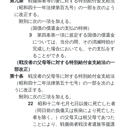
第九条
戦傷病者等の妻に対する特別給付金支給法
（昭和四十一年法律第百九号）の一部を次のよう
に改正する。
附則に次の一項を加える。
（国債の償還金の支払の特例）
３
第四条第一項に規定する国債の償還金
については、当分の間、その消滅時効が
完成した場合においても、その支払をす
ることができる。
（戦没者の父母等に対する特別給付金支給法の一
部改正）
第十条
戦没者の父母等に対する特別給付金支給法
（昭和四十二年法律第五十七号）の一部を次のよ
うに改正する。
附則に次の三項を加える。
22
昭和十二年七月七日以後に死亡した者
（同日前の負傷又は疾病により死亡した
者を除く。）の父母又は租父母であつた
ことにより、戦傷病者戦没者遺族等援護