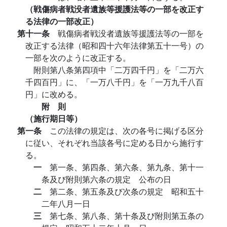
（戦傷病者戦没者遺族等援護法等の一部を改正す
る法律の一部改正）
第十一条
戦傷病者戦没者遺族等援護法等の一部を
改正する法律（昭和四十六年法律第五十一号）の
一部を次のように改正する。
附則第八条第四項中「二万四千円」を「二万六
千四百円」に、「一万八千円」を「一万九千八百
円」に改める。
附 則
（施行期日等）
第一条
この法律の規定は、次の各号に掲げる区分
に従い、それぞれ当該各号に定める日から施行す
る。
一
第一条、第四条、第六条、第九条、第十一
条及び附則第六条の規定 公布の日
二
第二条、第五条及び次条の規定 昭和五十
二年八月一日
三
第七条、第八条、第十条及び附則第五条の