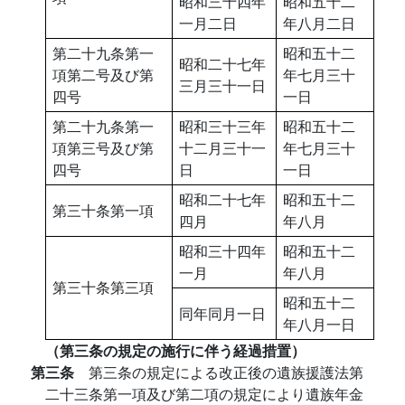
昭和三十四年
昭和五十二
一月二日
年八月二日
第二十九条第一
昭和五十二
昭和二十七年
項第二号及び第
年七月三十
三月三十一日
四号
一日
第二十九条第一
昭和三十三年
昭和五十二
項第三号及び第
十二月三十一
年七月三十
四号
日
一日
昭和二十七年
昭和五十二
第三十条第一項
四月
年八月
昭和三十四年
昭和五十二
一月
年八月
第三十条第三項
昭和五十二
同年同月一日
年八月一日
（第三条の規定の施行に伴う経過措置）
第三条
第三条の規定による改正後の遺族援護法第
二十三条第一項及び第二項の規定により遺族年金