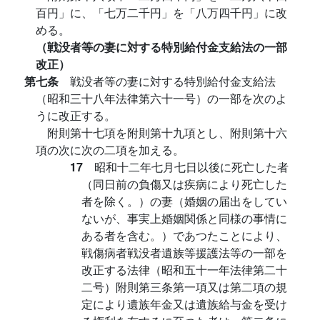
百円」に、「七万二千円」を「八万四千円」に改
める。
（戦没者等の妻に対する特別給付金支給法の一部
改正）
第七条
戦没者等の妻に対する特別給付金支給法
（昭和三十八年法律第六十一号）の一部を次のよ
うに改正する。
附則第十七項を附則第十九項とし、附則第十六
項の次に次の二項を加える。
17
昭和十二年七月七日以後に死亡した者
（同日前の負傷又は疾病により死亡した
者を除く。）の妻（婚姻の届出をしてい
ないが、事実上婚姻関係と同様の事情に
ある者を含む。）であつたことにより、
戦傷病者戦没者遺族等援護法等の一部を
改正する法律（昭和五十一年法律第二十
二号）附則第三条第一項又は第二項の規
定により遺族年金又は遺族給与金を受け