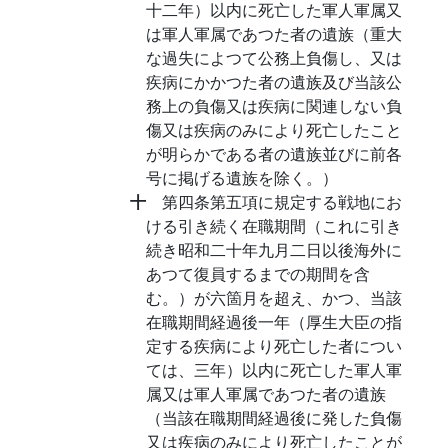
十二年）以内に死亡した軍人軍属又
は軍人軍属であつた者の遺族（重大
な過失によつて公務上負傷し、又は
疾病にかかつた者の遺族及び当該公
務上の負傷又は疾病に関連しない負
傷又は疾病のみにより死亡したこと
が明らかである者の遺族並びに前各
号に掲げる遺族を除く。）
十
第四条第五項に規定する戦地にお
ける引き続く在職期間（これに引き
続き昭和二十年九月二日以後海外に
あつて復員するまでの期間を含
む。）が六箇月を超え、かつ、当該
在職期間経過後一年（厚生大臣の指
定する疾病により死亡した者につい
ては、三年）以内に死亡した軍人軍
属又は軍人軍属であつた者の遺族
（当該在職期間経過後に発した負傷
又は疾病のみにより死亡したことが