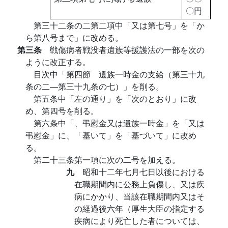
〇円
第三十二条の二第二項中「又は第七号」を「か
ら第八号まで」に改める。
第三条
戦傷病者戦没者遺族等援護法の一部を次の
ように改正する。
目次中「第四節 遺族一時金の支給（第三十九
条の二―第三十九条の七）」を削る。
第五条中「左の通り」を「次のとおり」に改
め、第四号を削る。
第六条中「、弔慰金又は遺族一時金」を「又は
弔慰金」に、「基いて」を「基づいて」に改め
る。
第二十三条第一項に次の二号を加える。
九
昭和十二年七月七日以後における
在職期間内に公務上負傷し、又は疾
病にかかり、当該在職期間内又はそ
の経過後六年（厚生大臣の指定する
疾病により死亡した者については、