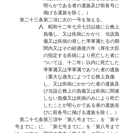
明らかである者の遺族及び前各号に
掲げる遺族を除く。）
第二十三条第二項に次の一号を加える。
八
昭和十二年七月七日以後に公務上
負傷し、又は疾病にかかり、当該負
傷又は疾病の発した準軍属たるの期
間内又はその経過後六年（厚生大臣
の指定する疾病により死亡した者に
ついては、十二年）以内に死亡した
準軍属又は準軍属であつた者の遺族
（重大な過失によつて公務上負傷
し、又は疾病にかかつた者の遺族及
び当該公務上の負傷又は疾病に関連
しない負傷又は疾病のみにより死亡
したことが明らかである者の遺族並
びに前各号に掲げる遺族を除く。）
第二十七条第三項中「第八号までに」を「第十
号までに」に、「第七号までに」を「第八号まで