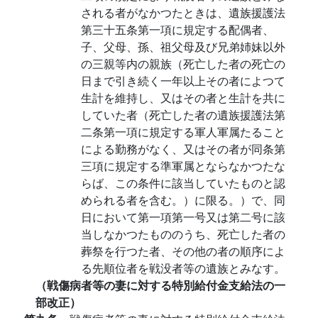
される者がなかつたときは、遺族援護法
第三十五条第一項に規定する配偶者、
子、父母、孫、祖父母及び兄弟姉妹以外
の三親等内の親族（死亡した者の死亡の
日まで引き続く一年以上その者によつて
生計を維持し、又はその者と生計を共に
していた者（死亡した者の遺族援護法第
二条第一項に規定する軍人軍属たること
による勤務がなく、又はその者が同条第
三項に規定する準軍属とならなかつたな
らば、この条件に該当していたものと認
められる者を含む。）に限る。）で、同
日において第一項第一号又は第二号に該
当しなかつたもののうち、死亡した者の
葬祭を行つた者、その他の者の順序によ
る先順位者を戦没者等の遺族とみなす。
（戦傷病者等の妻に対する特別給付金支給法の一
部改正）