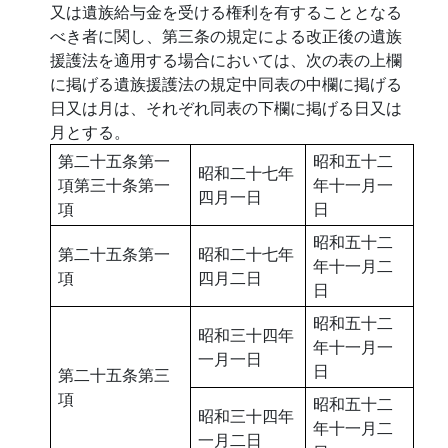
又は遺族給与金を受ける権利を有することとなる
べき者に関し、第三条の規定による改正後の遺族
援護法を適用する場合においては、次の表の上欄
に掲げる遺族援護法の規定中同表の中欄に掲げる
日又は月は、それぞれ同表の下欄に掲げる日又は
月とする。
第二十五条第一
昭和五十二
昭和二十七年
項第三十条第一
年十一月一
四月一日
項
日
昭和五十二
第二十五条第一
昭和二十七年
年十一月二
項
四月二日
日
昭和五十二
昭和三十四年
年十一月一
一月一日
日
第二十五条第三
項
昭和五十二
昭和三十四年
年十一月二
一月二日