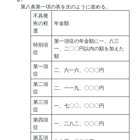
第八条第一項の表を次のように改める。
不具廃
疾の程
年金額
度
第一項症の年金額に一、八三
特別項
一、二〇〇円以内の額を加えた
症
額
第一項
二、六一六、〇〇〇円
症
第二項
二、一一九、〇〇〇円
症
第三項
一、七〇〇、〇〇〇円
症
第四項
一、二八二、〇〇〇円
症
第五項