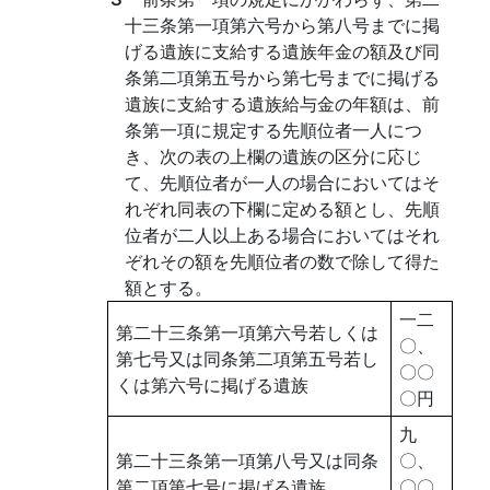
十三条第一項第六号から第八号までに掲
げる遺族に支給する遺族年金の額及び同
条第二項第五号から第七号までに掲げる
遺族に支給する遺族給与金の年額は、前
条第一項に規定する先順位者一人につ
き、次の表の上欄の遺族の区分に応じ
て、先順位者が一人の場合においてはそ
れぞれ同表の下欄に定める額とし、先順
位者が二人以上ある場合においてはそれ
ぞれその額を先順位者の数で除して得た
額とする。
一二
第二十三条第一項第六号若しくは
〇、
第七号又は同条第二項第五号若し
〇〇
くは第六号に掲げる遺族
〇円
九
第二十三条第一項第八号又は同条
〇、
第二項第七号に掲げる遺族
〇〇