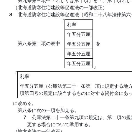
第九条第三項中「若しくは第十項」を「、第十項若し
（北海道防寒住宅建設等促進法の一部改正）
３
北海道防寒住宅建設等促進法（昭和二十八年法律第六
「
利率
年五分五厘
第八条第二項の表中
を
年五分五厘
年五分五厘
年五分五厘
」
「
利率
年五分五厘（公庫法第二十一条第一項に規定する地
項第四号の規定に該当するものに対する貸付金にあ
に改める。
第八条に次の一項を加える。
７
公庫法第二十一条第九項の規定は、第二項の規
更する場合について準用する。
（地方税法の一部改正）