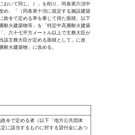
において同じ。）」を削り、同条第六項中
改め、「（同条第十項に規定する施設建築
に政令で定める率を乗じて得た面積。以下
層耐火建築物等」を「特定中高層耐火建築
「、六十七平方メートル以上で主務大臣が
当該主務大臣が定める面積として」に改
層耐火建築物」に改める。
他政令で定める者（以下「地方公共団体
規定に該当するものに対する貸付金にあつ