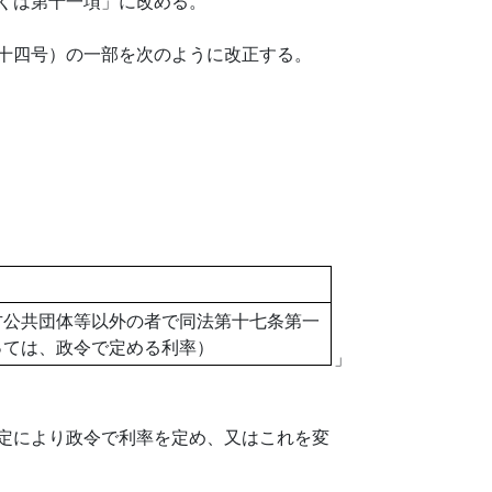
くは第十一項」に改める。
十四号）の一部を次のように改正する。
方公共団体等以外の者で同法第十七条第一
っては、政令で定める利率）
」
定により政令で利率を定め、又はこれを変