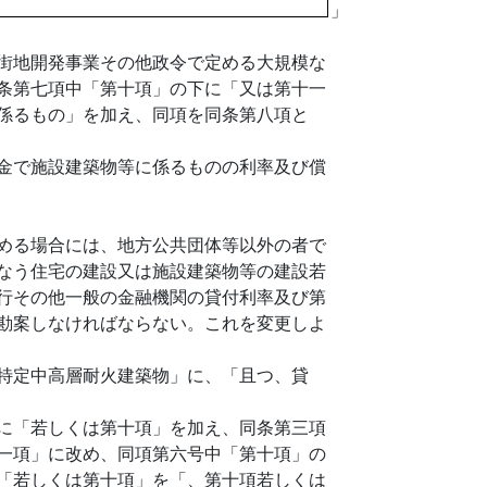
」
街地開発事業その他政令で定める大規模な
条第七項中「第十項」の下に「又は第十一
係るもの」を加え、同項を同条第八項と
金で施設建築物等に係るものの利率及び償
める場合には、地方公共団体等以外の者で
なう住宅の建設又は施設建築物等の建設若
行その他一般の金融機関の貸付利率及び第
勘案しなければならない。これを変更しよ
特定中高層耐火建築物」に、「且つ、貸
に「若しくは第十項」を加え、同条第三項
一項」に改め、同項第六号中「第十項」の
「若しくは第十項」を「、第十項若しくは