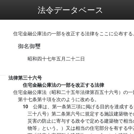
法令データベース
住宅金融公庫法の一部を改正する法律をここに公布する
御名御璽
昭和四十七年五月二十二日
法律第三十六号
住宅金融公庫法の一部を改正する法律
住宅金融公庫法（昭和二十五年法律第百五十六号）の一
第十七条第十項を次のように改める。
10
公庫は、第一条第三項に掲げる目的を達成する
三十八号）第二条第六号に規定する施設建築物そ
災害の防止に寄与する政令で定める建築物で相当
物等」という。）又は相当の住宅部分を有する中