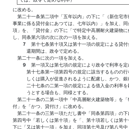
に改める。
第二十一条第二項中「五年以内」の下に「（新住宅市
事業に係る貸付金にあつては、七年以内）」を加え、同
項」を、「貸付金」の下に「で特定中高層耐火建築物に
し、同条第六項の次に次の一項を加える。
７
第十七条第十項又は第十一項の規定による貸付
還期間は、政令で定める。
第二十一条に次の一項を加える。
９
第一項又は第七項の規定により政令で利率を定
第十七条第一項第四号の規定に該当するものの行
しくは購入が促進されるように配慮し、かつ、銀
二十七条の二第一項の規定による借入金の利率を
うとする場合も、同様とする。
第二十一条の二第一項中「中高層耐火建築物等」を「
付」を「かつ、貸付け」に改める。
第二十一条の三第一項ただし書中「同条第四項」の下
第四号中「若しくは第十項」を「、第十項若しくは第十
下に「又は第十一項」を加え、同項第七号及び第八号中