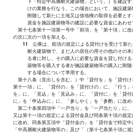
下「特定中高層耐火建築物」という。）を建設す
けの業務を行なう。この場合において、施設建築
附随して新たに土地又は借地権の取得を必要とす
資金を施設建築物等の建設に必要な資金にあわせ
第十七条第十一項第一号中「前項」を「第十項」に改
の次に次の一項を加える。
11
公庫は、前項の規定による貸付けを受けて新た
耐火建築物で、まだ人の居住の用その他のその本
る者に対し、その購入に必要な資金を貸し付ける
築物等を購入する者が施設建築物等の購入に附随
する場合について準用する。
第十八条（見出しを含む。）中「貸付を」を「貸付け
第十一項」に、「貸付の」を「貸付けの」に、「行う」
を」に、「見込」を「見込み」に、「貸付に」を「貸付
に」を「申込みに」に、「参しやく」を「参酌」に改め
第二十条第四項中「一戸当り」を「一戸当たり」に、
又は第十一項の規定による貸付金及び同条第十項の規定
に改め、同条第五項中「貸付金の」を「貸付金で特定中
「中高層耐火建築物等の」及び「（第十七条第十項に規