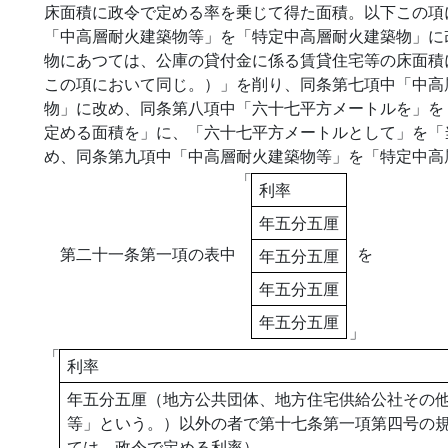
床面積に政令で定める率を乗じて得た面積。以下この項
「中高層耐火建築物等」を「特定中高層耐火建築物」に
物にあつては、公庫の貸付金に係る賃貸住宅等の床面積
この項において同じ。）」を削り、同条第七項中「中高
物」に改め、同条第八項中「六十七平方メートルを」を
定める面積を」に、「六十七平方メートルとして」を「
め、同条第九項中「中高層耐火建築物等」を「特定中高
「
利率
年五分五厘
第二十一条第一項の表中
を
年五分五厘
年五分五厘
年五分五厘
」
「
利率
年五分五厘（地方公共団体、地方住宅供給公社その
等」という。）以外の者で第十七条第一項第四号の
ては、政令で定める利率）