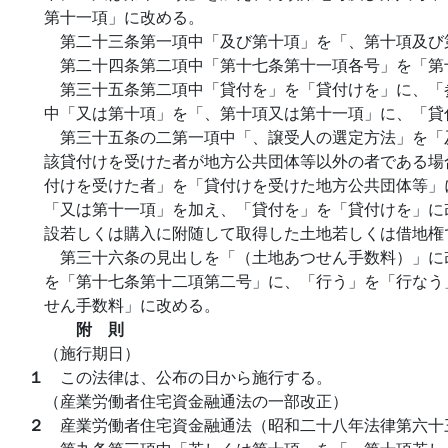
第十一項」に改める。
第二十三条第一項中「及び第十項」を「、第十項及び
第二十四条第二項中「第十七条第十一項各号」を「第
第三十五条第二項中「貸付を」を「貸付けを」に、「
中「又は第十項」を「、第十項又は第十一項」に、「貸
第三十五条の二第一項中「、譲受人の選定方法」を「
該貸付けを受けた者が地方公共団体等以外の者である場
付けを受けた者」を「貸付けを受けた地方公共団体等」
「又は第十一項」を加え、「貸付を」を「貸付けを」に
設若しくは購入に附随して取得した土地若しくは借地権
第三十六条の見出しを「（土地あつせん手数料）」に
を「第十七条第十二項第二号」に、「行う」を「行なう
せん手数料」に改める。
附 則
（施行期日）
１
この法律は、公布の日から施行する。
（産業労働者住宅資金融通法の一部改正）
２
産業労働者住宅資金融通法（昭和二十八年法律第六十