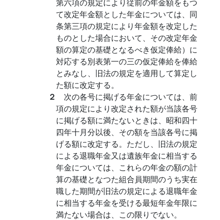
第六項の規定により従前の年金額をもつ
て改定年金額とした年金については、同
条第三項の規定により年金額を改定した
ものとした場合において、その改定年金
額の算定の基礎となるべき仮定俸給）に
対応する別表第一の三の仮定俸給を俸給
とみなし、旧法の規定を適用して算定し
た額に改定する。
２
次の各号に掲げる年金については、前
項の規定により改定された額が当該各号
に掲げる額に満たないときは、昭和四十
四年十月分以後、その額を当該各号に掲
げる額に改定する。ただし、旧法の規定
による退職年金又は遺族年金に相当する
年金については、これらの年金の額の計
算の基礎となつた組合員期間のうち実在
職した期間が旧法の規定による退職年金
に相当する年金を受ける最短年金年限に
満たない場合は、この限りでない。