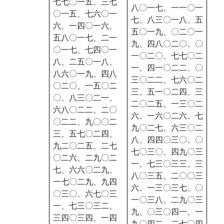
七七〇一五、三七
八〇一七、一一〇一
〇一五、七六〇一
七、八三〇一八、五
六、一四〇一六、
五〇一九、〇二〇一
五八〇一七、二一
九、四八〇二〇、〇
〇一七、七四〇一
一〇二〇、七七〇二
八、二五〇一八、
一、四一〇二二、〇
八六〇一九、四八
三〇二二、七六〇二
〇二〇、一五〇二
三、五一〇二四、三
〇、八三〇二一、
二〇二五、一三〇二
六八〇二二、二〇
六、一六〇二六、七
〇二二、九〇〇二
九〇二七、六三〇二
三、五七〇二四、
八、四四〇三〇、〇
九二〇二五、二七
七〇三〇、四九〇三
〇二六、二九〇二
一、七三〇三三、三
七、六六〇二九、
八〇三五、二〇〇三
一七〇二九、九四
六、一三〇三七、〇
〇三〇、六七〇三
一〇三八、二九〇三
一、七三〇三二、
九、〇三〇四一、一
三四〇三四、一四
九〇四二、二七〇四