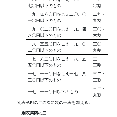
七〇円以下のもの
〇割
一九、四八〇円をこえ二〇、〇
二九・
一〇円以下のもの
九割
一九、〇二〇円をこえ一九、四
三〇・
八〇円以下のもの
六割
一八、五五〇円をこえ一九、〇
三〇・
二〇円以下のもの
九割
一七、八三〇円をこえ一八、五
三一・
五〇円以下のもの
三割
一七、一一〇円をこえ一七、八
三二・
三〇円以下のもの
三割
三二・
一七、一一〇円以下のもの
九割
別表第四の二の次に次の一表を加える。
別表第四の三