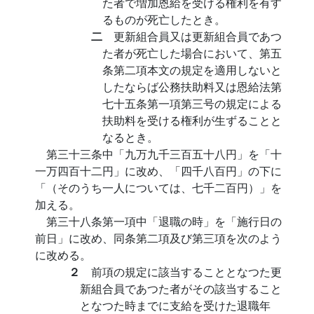
た者で増加恩給を受ける権利を有す
るものが死亡したとき。
二
更新組合員又は更新組合員であつ
た者が死亡した場合において、第五
条第二項本文の規定を適用しないと
したならば公務扶助料又は恩給法第
七十五条第一項第三号の規定による
扶助料を受ける権利が生ずることと
なるとき。
第三十三条中「九万九千三百五十八円」を「十
一万四百十二円」に改め、「四千八百円」の下に
「（そのうち一人については、七千二百円）」を
加える。
第三十八条第一項中「退職の時」を「施行日の
前日」に改め、同条第二項及び第三項を次のよう
に改める。
２
前項の規定に該当することとなつた更
新組合員であつた者がその該当すること
となつた時までに支給を受けた退職年