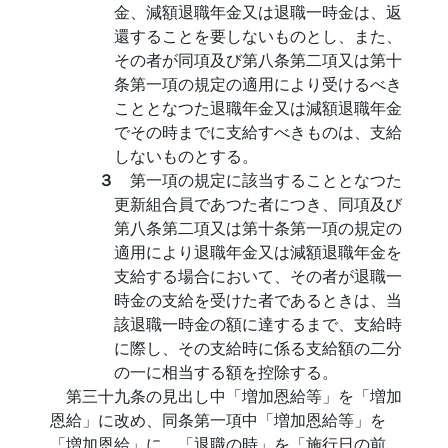
金、減額退職年金又は退職一時金は、返
還することを要しないものとし、また、
その者が同項及び第八条第二項又は第十
条第一項の規定の適用により受けるべき
こととなつた退職年金又は減額退職年金
でその時までに支給すべきものは、支給
しないものとする。
３
第一項の規定に該当することとなつた
更新組合員であつた者につき、同項及び
第八条第二項又は第十条第一項の規定の
適用により退職年金又は減額退職年金を
支給する場合において、その者が退職一
時金の支給を受けた者であるときは、当
該退職一時金の額に達するまで、支給時
に際し、その支給時に係る支給額の二分
の一に相当する額を控除する。
第三十九条の見出し中「増加恩給等」を「増加
恩給」に改め、同条第一項中「増加恩給等」を
「増加恩給」に、「退職の時」を「施行日の前