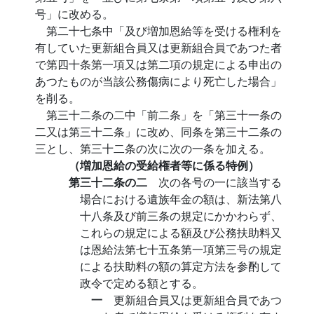
号」に改める。
第二十七条中「及び増加恩給等を受ける権利を
有していた更新組合員又は更新組合員であつた者
で第四十条第一項又は第二項の規定による申出の
あつたものが当該公務傷病により死亡した場合」
を削る。
第三十二条の二中「前二条」を「第三十一条の
二又は第三十二条」に改め、同条を第三十二条の
三とし、第三十二条の次に次の一条を加える。
（増加恩給の受給権者等に係る特例）
第三十二条の二
次の各号の一に該当する
場合における遺族年金の額は、新法第八
十八条及び前三条の規定にかかわらず、
これらの規定による額及び公務扶助料又
は恩給法第七十五条第一項第三号の規定
による扶助料の額の算定方法を参酌して
政令で定める額とする。
一
更新組合員又は更新組合員であつ