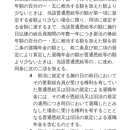
年額の百分の一・五に相当する額を加えた額より
少ないときは、当該普通恩給等の額が第一項に規
定する金額より少ない場合に限り、同項に規定す
る金額に達するまで、当該普通恩給等の額に施行
日以後の組合員期間の年数一年につき新法の俸給
年額の百分の一・五に相当する額を加えた額を前
二条の退職年金の額とし、前二条及び前二項の規
定により算定した退職年金の額が普通恩給等の額
より少ないときは、当該普通恩給等の」に改め、
同条に次の二項を加える。
４
前項に規定する施行日の前日において
その更新組合員が受ける権利を有してい
た普通恩給又は旧法の規定による退職年
金には、その者が恩給法又は旧法の規定
の適用につき同日において退職したとみ
なした場合に受ける権利を有することと
なる普通恩給又は旧法の規定による退職
年金を含むものとする。