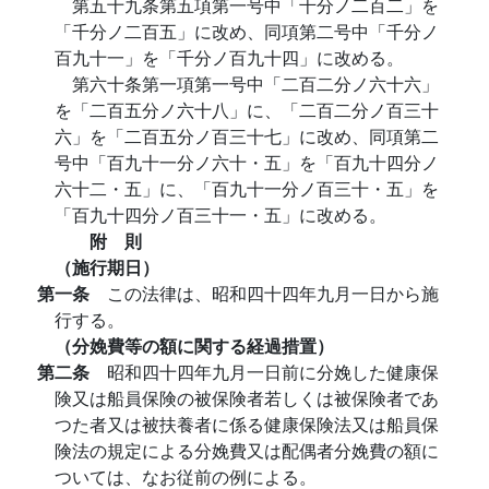
第五十九条第五項第一号中「千分ノ二百二」を
「千分ノ二百五」に改め、同項第二号中「千分ノ
百九十一」を「千分ノ百九十四」に改める。
第六十条第一項第一号中「二百二分ノ六十六」
を「二百五分ノ六十八」に、「二百二分ノ百三十
六」を「二百五分ノ百三十七」に改め、同項第二
号中「百九十一分ノ六十・五」を「百九十四分ノ
六十二・五」に、「百九十一分ノ百三十・五」を
「百九十四分ノ百三十一・五」に改める。
附 則
（施行期日）
第一条
この法律は、昭和四十四年九月一日から施
行する。
（分娩費等の額に関する経過措置）
第二条
昭和四十四年九月一日前に分娩した健康保
険又は船員保険の被保険者若しくは被保険者であ
つた者又は被扶養者に係る健康保険法又は船員保
険法の規定による分娩費又は配偶者分娩費の額に
ついては、なお従前の例による。