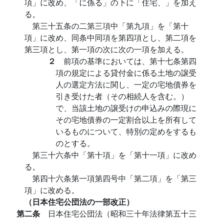
項」に改め、「に係る」の下に「住宅、」を加え
る。
第三十五条の二第三項中「第九項」を「第十
項」に改め、同条中同項を第四項とし、第二項を
第三項とし、第一項の次に次の一項を加える。
２
前項の基準においては、第十七条第四
項の規定による貸付金に係る土地の譲受
人の選定方法に関し、一定の宅地債券を
引き受けた者（その相続人を含む。）
で、当該土地の譲受けの申込みの際現に
その宅地債券の一定割合以上を所有して
いるものについて、特別の定めをするも
のとする。
第三十六条中「第十項」を「第十一項」に改め
る。
第四十六条第一項第四号中「第二項」を「第三
項」に改める。
（日本住宅公団法の一部改正）
第二条
日本住宅公団法（昭和三十年法律第五十三