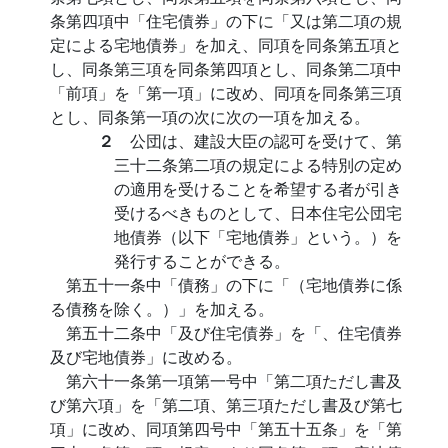
条第四項中「住宅債券」の下に「又は第二項の規
定による宅地債券」を加え、同項を同条第五項と
し、同条第三項を同条第四項とし、同条第二項中
「前項」を「第一項」に改め、同項を同条第三項
とし、同条第一項の次に次の一項を加える。
２
公団は、建設大臣の認可を受けて、第
三十二条第二項の規定による特別の定め
の適用を受けることを希望する者が引き
受けるべきものとして、日本住宅公団宅
地債券（以下「宅地債券」という。）を
発行することができる。
第五十一条中「債務」の下に「（宅地債券に係
る債務を除く。）」を加える。
第五十二条中「及び住宅債券」を「、住宅債券
及び宅地債券」に改める。
第六十一条第一項第一号中「第二項ただし書及
び第六項」を「第二項、第三項ただし書及び第七
項」に改め、同項第四号中「第五十五条」を「第