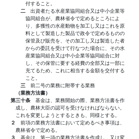
付すること。
二
出資者たる水産業協同組合又は中小企業等
協同組合が、農林省令で定めるところによ
り、多獲性の水産動物を加工し又はこれを原
料として製造した製品で政令で定めるものの
保管及び販売を、その加工し又は製造した者
からの委託を受けて行なつた場合に、その水
産業協同組合又は中小企業等協同組合に対
し、その保管に要する経費の全部又は一部に
充てるため、これに相当する金額を交付する
こと。
三
前二号の業務に附帯する業務
（業務方法書）
第三十条
基金は、業務開始の際、業務方法書を作
成し、農林大臣の認可を受けなければならない。
これを変更しようとするときも、同様とする。
２
前項の業務方法書において定めるべき事項は、
農林省令で定める。
３
基金は、第一項の業務方法書を作成し、又は変