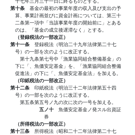
十七年三月三十一日に終るものとする。
第十条
基金の最初の事業年度の収入及び支出の予
算、事業計画並びに資金計画については、第三十
二条第一項中「当該事業年度の開始前に」とある
のは、「基金の成立後遅滞なく」とする。
（登録税法の一部改正）
第十一条
登録税法（明治二十九年法律第二十七
号）の一部を次のように改正する。
第十九条第七号中「漁業協同組合整備基金」の
下に「、魚価安定基金」を、「漁業協同組合整備
促進法」の下に「、魚価安定基金法」を加える。
（印紙税法の一部改正）
第十二条
印紙税法（明治三十二年法律第五十四
号）の一部を次のように改正する。
第五条第五号ノ九の次に次の一号を加える。
五ノ十
魚価安定基金ノ発スル出資証
券
（所得税法の一部改正）
第十三条
所得税法（昭和二十二年法律第二十七