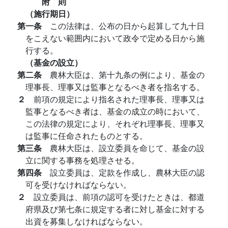
附 則
（施行期日）
第一条
この法律は、公布の日から起算して九十日
をこえない範囲内において政令で定める日から施
行する。
（基金の設立）
第二条
農林大臣は、第十九条の例により、基金の
理事長、理事又は監事となるべき者を指名する。
２
前項の規定により指名された理事長、理事又は
監事となるべき者は、基金の成立の時において、
この法律の規定により、それぞれ理事長、理事又
は監事に任命されたものとする。
第三条
農林大臣は、設立委員を命じて、基金の設
立に関する事務を処理させる。
第四条
設立委員は、定款を作成し、農林大臣の認
可を受けなければならない。
２
設立委員は、前項の認可を受けたときは、都道
府県及び第七条に規定する者に対し基金に対する
出資を募集しなければならない。