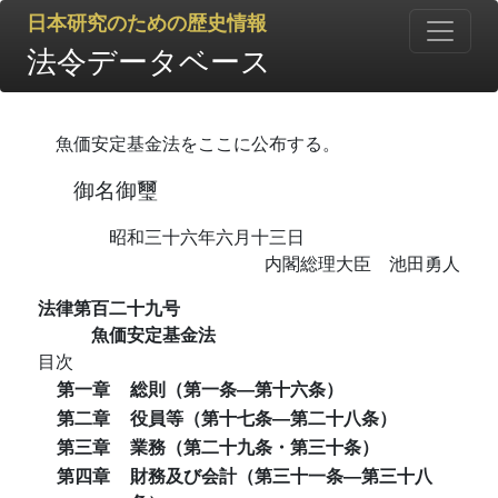
日本研究のための歴史情報
法令データベース
魚価安定基金法をここに公布する。
御名御璽
昭和三十六年六月十三日
内閣総理大臣 池田勇人
法律第百二十九号
魚価安定基金法
目次
第一章
総則（第一条―第十六条）
第二章
役員等（第十七条―第二十八条）
第三章
業務（第二十九条・第三十条）
第四章
財務及び会計（第三十一条―第三十八