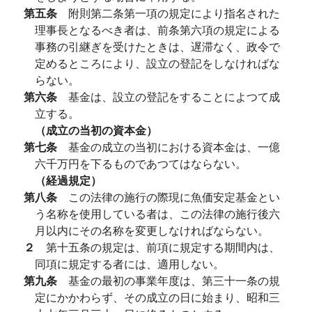
第五条
附則第二条第一項の規定により指名された
理事長となるべき者は、前条第六項の規定による
事務の引継ぎを受けたときは、遅滞なく、政令で
定めるところにより、設立の登記をしなければな
らない。
第六条
基金は、設立の登記をすることによつて成
立する。
（成立の当初の資本金）
第七条
基金の成立の当初における資本金は、一億
六千万円を下るものであつてはならない。
（経過規定）
第八条
この法律の施行の際現に魚価安定基金とい
う名称を使用している者は、この法律の施行後六
月以内にその名称を変更しなければならない。
２
第十五条の規定は、前項に規定する期間内は、
同項に規定する者には、適用しない。
第九条
基金の最初の事業年度は、第三十一条の規
定にかかわらず、その成立の日に始まり、昭和三