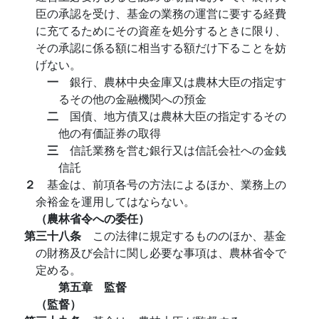
臣の承認を受け、基金の業務の運営に要する経費
に充てるためにその資産を処分するときに限り、
その承認に係る額に相当する額だけ下ることを妨
げない。
一
銀行、農林中央金庫又は農林大臣の指定す
るその他の金融機関への預金
二
国債、地方債又は農林大臣の指定するその
他の有価証券の取得
三
信託業務を営む銀行又は信託会社への金銭
信託
２
基金は、前項各号の方法によるほか、業務上の
余裕金を運用してはならない。
（農林省令への委任）
第三十八条
この法律に規定するもののほか、基金
の財務及び会計に関し必要な事項は、農林省令で
定める。
第五章 監督
（監督）