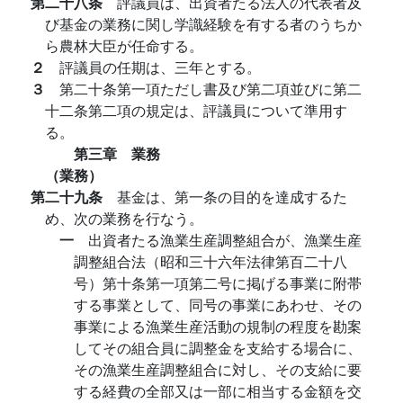
第二十八条
評議員は、出資者たる法人の代表者及
び基金の業務に関し学識経験を有する者のうちか
ら農林大臣が任命する。
２
評議員の任期は、三年とする。
３
第二十条第一項ただし書及び第二項並びに第二
十二条第二項の規定は、評議員について準用す
る。
第三章 業務
（業務）
第二十九条
基金は、第一条の目的を達成するた
め、次の業務を行なう。
一
出資者たる漁業生産調整組合が、漁業生産
調整組合法（昭和三十六年法律第百二十八
号）第十条第一項第二号に掲げる事業に附帯
する事業として、同号の事業にあわせ、その
事業による漁業生産活動の規制の程度を勘案
してその組合員に調整金を支給する場合に、
その漁業生産調整組合に対し、その支給に要
する経費の全部又は一部に相当する金額を交