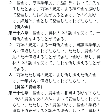
２
基金は、毎事業年度、損益計算において損失を
生じたときは、前項の規定による積立金を減額し
て整理し、なお不足があるときは、その不足額
は、繰越欠損金として整理しなければならない。
（借入金）
第三十六条
基金は、農林大臣の認可を受けて、一
時借入金をすることができる。
２
前項の規定による一時借入金は、当該事業年度
内に償還しなければならない。ただし、資金の不
足のため償還することができない金額に限り、農
林大臣の認可を受けて、これを借り換えることが
できる。
３
前項ただし書の規定により借り換えた借入金
は、一年以内に償還しなければならない。
（資産の管理等）
第三十七条
基金は、資本金に相当する額を下らな
い額の資産を次の方法によつて管理しなければな
らない。ただし、その資産の額は、基金の業務の
運営上必要があると認める場合において、農林大