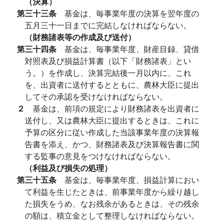
（決算）
第三十三条
基金は、毎事業年度の決算を翌年度の
五月三十一日までに完結しなければならない。
（財務諸表等の作成及び送付）
第三十四条
基金は、毎事業年度、財産目録、貸借
対照表及び損益計算書（以下「財務諸表」とい
う。）を作成し、決算完結後一月以内に、これ
を、出資者に送付するとともに、農林大臣に提出
してその承認を受けなければならない。
２
基金は、前項の規定により財務諸表を出資者に
送付し、又は農林大臣に提出するときは、これに
予算の区分に従い作成した当該事業年度の決算報
告書を添え、かつ、財務諸表及び決算報告書に関
する監事の意見をつけなければならない。
（利益及び損失の処理）
第三十五条
基金は、毎事業年度、損益計算におい
て利益を生じたときは、前事業年度から繰り越し
た損失をうめ、なお残余があるときは、その残余
の額は、積立金として整理しなければならない。