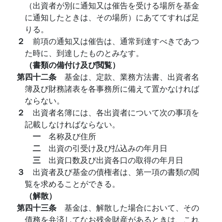
（出資者が別に通知又は催告を受ける場所を基金
に通知したときは、その場所）にあててすれば足
りる。
２
前項の通知又は催告は、通常到達すべきであつ
た時に、到達したものとみなす。
（書類の備付け及び閲覧）
第四十二条
基金は、定款、業務方法書、出資者名
簿及び財務諸表を各事務所に備えて置かなければ
ならない。
２
出資者名簿には、各出資者について次の事項を
記載しなければならない。
一
名称及び住所
二
出資の引受け及び払込みの年月日
三
出資口数及び出資各口の取得の年月日
３
出資者及び基金の債権者は、第一項の書類の閲
覧を求めることができる。
（解散）
第四十三条
基金は、解散した場合において、その
債務を弁済してなお残余財産があるときは、これ