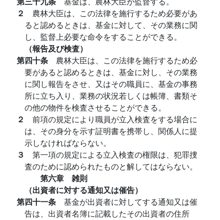
第三十九条
基金は、農林大臣が監督する。
２
農林大臣は、この法律を施行するため必要があ
ると認めるときは、基金に対して、その業務に関
し、監督上必要な命令をすることができる。
（報告及び検査）
第四十条
農林大臣は、この法律を施行するため必
要があると認めるときは、基金に対し、その業務
に関し報告をさせ、又はその職員に、基金の事務
所に立ち入り、業務の状況若しくは帳簿、書類そ
の他の物件を検査させることができる。
２
前項の規定により職員が立入検査をする場合に
は、その身分を示す証明書を携帯し、関係人に提
示しなければならない。
３
第一項の規定による立入検査の権限は、犯罪捜
査のために認められたものと解してはならない。
第六章 雑則
（出資者に対する通知又は催告）
第四十一条
基金が出資者に対してする通知又は催
告は、出資者名簿に記載したその出資者の住所