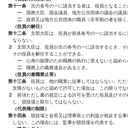
第十一条
次の各号の一に該当する者は、役員となること
一
国務大臣、国会議員、地方公共団体の議会の議員
二
政府又は地方公共団体の職員（非常勤の者を除く
（役員の解任）
第十二条
文部大臣は、役員が前条各号の一に該当するに
ならない。
２
文部大臣は、役員が次の各号の一に該当するとき、そ
その役員を解任することができる。
一
心身の故障のため職務の執行に堪えないと認めら
二
職務上の義務違反があるとき。
（役員の兼職禁止等）
第十三条
役員は、他の職業に従事してはならない。ただ
支障がないものと認めて許可した場合は、この限りでな
２
前項ただし書の規定による許可を受けた役員及びその
し、競技場と取引してはならない。
（代表権の制限）
第十四条
競技場と会長又は理事長との利益が相反する事
しない。この場合には、監事が競技場を代表する。