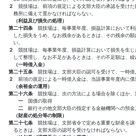
２
競技場は、前項の規定による文部大臣の承認を受けた
務所に備えて置かなければならない。
（利益及び損失の処理）
第二十四条
競技場は、毎事業年度、損益計算において利
した損失をうめ、なお残余があるときは、その残余の額
い。
２
競技場は、毎事業年度、損益計算において損失を生じ
して整理し、なお不足があるときは、その不足額は、繰
（一時借入金）
第二十五条
競技場は、文部大臣の認可を受けて、一時借
２
前項の規定による一時借入金は、当該事業年度内に償
（余裕金の運用）
第二十六条
競技場は、次の方法による場合を除くほか、
一
国債の取得
二
銀行その他文部大臣の指定する金融機関への預金
（財産の処分等の制限）
第二十七条
競技場は、文部省令で定める重要な財産を譲
るときは、文部大臣の認可を受けなければならない。