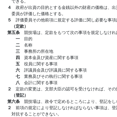
できる。
４
政府が出資の目的とする金銭以外の財産の価格は、出
委員が評価した価格とする。
５
評価委員その他前項に規定する評価に関し必要な事項
（定款）
第五条
競技場は、定款をもつて次の事項を規定しなけれ
一
目的
二
名称
三
事務所の所在地
四
資本金及び資産に関する事項
五
役員に関する事項
六
評議員会及び評議員に関する事項
七
業務及びその執行に関する事項
八
会計に関する事項
２
定款の変更は、文部大臣の認可を受けなければ、その
（登記）
第六条
競技場は、政令で定めるところにより、登記をし
２
前項の規定により登記しなければならない事項は、登
対抗することができない。