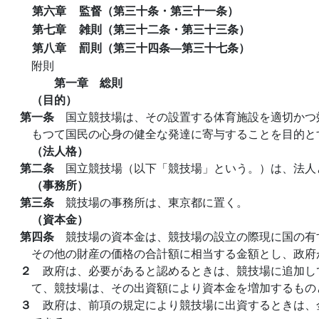
第六章
監督（第三十条・第三十一条）
第七章
雑則（第三十二条・第三十三条）
第八章
罰則（第三十四条―第三十七条）
附則
第一章 総則
（目的）
第一条
国立競技場は、その設置する体育施設を適切かつ
もつて国民の心身の健全な発達に寄与することを目的と
（法人格）
第二条
国立競技場（以下「競技場」という。）は、法人
（事務所）
第三条
競技場の事務所は、東京都に置く。
（資本金）
第四条
競技場の資本金は、競技場の設立の際現に国の有
その他の財産の価格の合計額に相当する金額とし、政府
２
政府は、必要があると認めるときは、競技場に追加し
て、競技場は、その出資額により資本金を増加するもの
３
政府は、前項の規定により競技場に出資するときは、