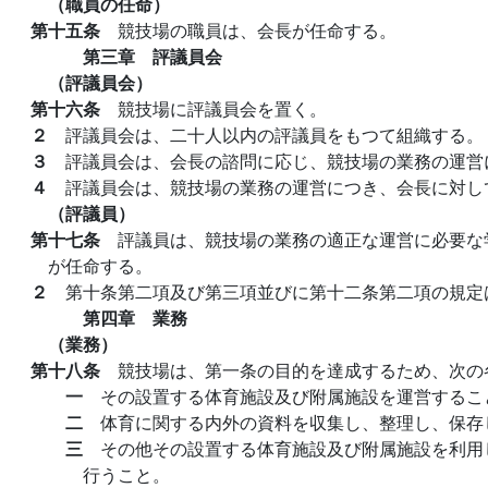
（職員の任命）
第十五条
競技場の職員は、会長が任命する。
第三章 評議員会
（評議員会）
第十六条
競技場に評議員会を置く。
２
評議員会は、二十人以内の評議員をもつて組織する。
３
評議員会は、会長の諮問に応じ、競技場の業務の運営
４
評議員会は、競技場の業務の運営につき、会長に対し
（評議員）
第十七条
評議員は、競技場の業務の適正な運営に必要な
が任命する。
２
第十条第二項及び第三項並びに第十二条第二項の規定
第四章 業務
（業務）
第十八条
競技場は、第一条の目的を達成するため、次の
一
その設置する体育施設及び附属施設を運営するこ
二
体育に関する内外の資料を収集し、整理し、保存
三
その他その設置する体育施設及び附属施設を利用
行うこと。