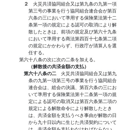
２
火災共済協同組合又は第九条の九第一項
第三号の事業を行う協同組合連合会が第百
六条の三において準用する保険業法第十二
条第一項の規定による認可の取消により解
散したときは、前項の規定及び第六十九条
において準用する商法第四百十七条第二項
の規定にかかわらず、行政庁が清算人を選
任する。
第六十八条の次に次の二条を加える。
（解散後の共済金額の支払）
第六十八条の二
火災共済協同組合又は第九
条の九第一項第三号の事業を行う協同組合
連合会は、総会の決議、第百六条の三にお
いて準用する保険業法第十二条第一項の規
定による認可の取消又は第百六条第二項の
規定による解散命令により解散したとき
は、共済金額を支払うべき事由が解散の日
から九十日以内に生じた共済契約について
は、共済金額を支払わなければならない。