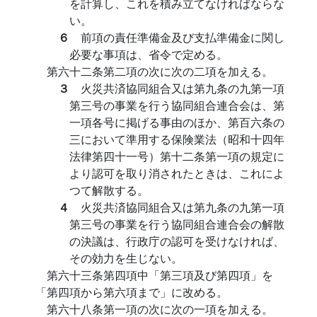
を計算し、これを積み立てなければならな
い。
６
前項の責任準備金及び支払準備金に関し
必要な事項は、省令で定める。
第六十二条第二項の次に次の二項を加える。
３
火災共済協同組合又は第九条の九第一項
第三号の事業を行う協同組合連合会は、第
一項各号に掲げる事由のほか、第百六条の
三において準用する保険業法（昭和十四年
法律第四十一号）第十二条第一項の規定に
より認可を取り消されたときは、これによ
つて解散する。
４
火災共済協同組合又は第九条の九第一項
第三号の事業を行う協同組合連合会の解散
の決議は、行政庁の認可を受けなければ、
その効力を生じない。
第六十三条第四項中「第三項及び第四項」を
「第四項から第六項まで」に改める。
第六十八条第一項の次に次の一項を加える。