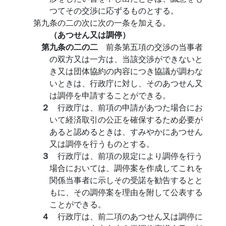
つてその交渉に応ずるものとする。
第九条の二の次に次の一条を加える。
（あつせん又は調停）
第九条の二の二
前条第五項の交渉の当事者
の双方又は一方は、当該交渉ができないと
き又は団体協約の内容につき協議が調わな
いときは、行政庁に対し、そのあつせん又
は調停を申請することができる。
２
行政庁は、前項の申請があつた場合にお
いて経済取引の公正を確保するため必要が
あると認めるときは、すみやかにあつせん
又は調停を行うものとする。
３
行政庁は、前項の規定により調停を行う
場合においては、調停案を作成してこれを
関係当事者に示しその受諾を勧告するとと
もに、その調停案を理由を附して公表する
ことができる。
４
行政庁は、前二項のあつせん又は調停に