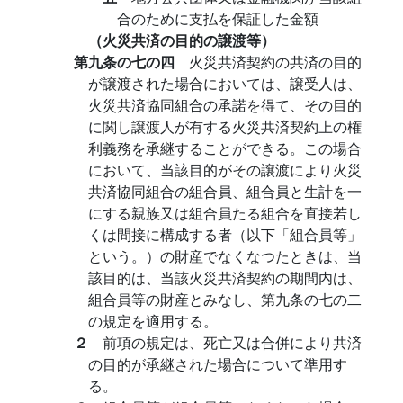
合のために支払を保証した金額
（火災共済の目的の譲渡等）
第九条の七の四
火災共済契約の共済の目的
が譲渡された場合においては、譲受人は、
火災共済協同組合の承諾を得て、その目的
に関し譲渡人が有する火災共済契約上の権
利義務を承継することができる。この場合
において、当該目的がその譲渡により火災
共済協同組合の組合員、組合員と生計を一
にする親族又は組合員たる組合を直接若し
くは間接に構成する者（以下「組合員等」
という。）の財産でなくなつたときは、当
該目的は、当該火災共済契約の期間内は、
組合員等の財産とみなし、第九条の七の二
の規定を適用する。
２
前項の規定は、死亡又は合併により共済
の目的が承継された場合について準用す
る。