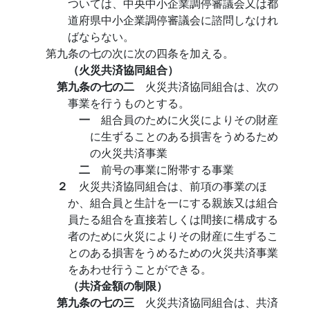
ついては、中央中小企業調停審議会又は都
道府県中小企業調停審議会に諮問しなけれ
ばならない。
第九条の七の次に次の四条を加える。
（火災共済協同組合）
第九条の七の二
火災共済協同組合は、次の
事業を行うものとする。
一
組合員のために火災によりその財産
に生ずることのある損害をうめるため
の火災共済事業
二
前号の事業に附帯する事業
２
火災共済協同組合は、前項の事業のほ
か、組合員と生計を一にする親族又は組合
員たる組合を直接若しくは間接に構成する
者のために火災によりその財産に生ずるこ
とのある損害をうめるための火災共済事業
をあわせ行うことができる。
（共済金額の制限）
第九条の七の三
火災共済協同組合は、共済