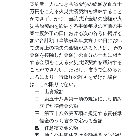
契約者一人につき共済金額の総額が百五十
万円をこえる火災共済契約を締結すること
ができず、かつ、当該共済金額の総額が火
災共済契約を締結する事業年度の直前の事
業年度終了の日における次の各号に掲げる
額の合計額（当該事業年度終了の日におい
て決算上の損失の金額があるときは、その
金額を控除した金額）の百分の十五に相当
する金額をこえる火災共済契約を締結する
ことができない。ただし、省令で定めると
ころにより、行政庁の許可を受けた場合
は、この限りでない。
一
出資総額
二
第五十八条第一項の規定により積み
立てた準備金の額
三
第五十八条第五項に規定する責任準
備金のうち省令で定める金額
四
任意積立金の額
五
地方公共団体又は金融機関が当該組