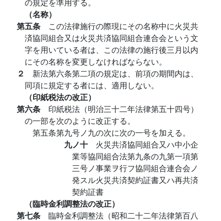
の規定を準用する。
（名称）
第五条
この法律施行の際現にその名称中に火災共
済協同組合又は火災共済協同組合連合会という文
字を用いている者は、この法律の施行後三月以内
にその名称を変更しなければならない。
２
新法第六条第二項の規定は、前項の期間内は、
同項に規定する者には、適用しない。
（印紙税法の改正）
第六条
印紙税法（明治三十二年法律第五十四号）
の一部を次のように改正する。
第五条第九号ノ九の次に次の一号を加える。
九ノ十
火災共済協同組合又ハ中小企
業等協同組合法第九条の九第一項第
三号ノ事業ヲ行フ協同組合連合会ノ
発スル火災共済契約証書又ハ再共済
契約証書
（臨時金利調整法の改正）
第七条
臨時金利調整法（昭和二十二年法律第百八