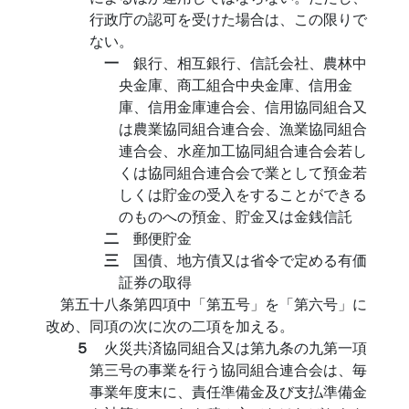
行政庁の認可を受けた場合は、この限りで
ない。
一
銀行、相互銀行、信託会社、農林中
央金庫、商工組合中央金庫、信用金
庫、信用金庫連合会、信用協同組合又
は農業協同組合連合会、漁業協同組合
連合会、水産加工協同組合連合会若し
くは協同組合連合会で業として預金若
しくは貯金の受入をすることができる
のものへの預金、貯金又は金銭信託
二
郵便貯金
三
国債、地方債又は省令で定める有価
証券の取得
第五十八条第四項中「第五号」を「第六号」に
改め、同項の次に次の二項を加える。
５
火災共済協同組合又は第九条の九第一項
第三号の事業を行う協同組合連合会は、毎
事業年度末に、責任準備金及び支払準備金