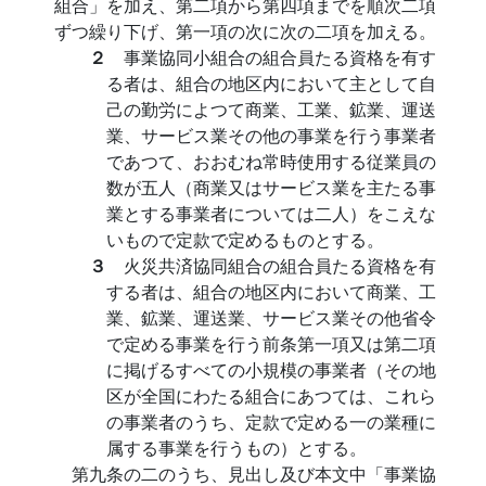
組合」を加え、第二項から第四項までを順次二項
ずつ繰り下げ、第一項の次に次の二項を加える。
２
事業協同小組合の組合員たる資格を有す
る者は、組合の地区内において主として自
己の勤労によつて商業、工業、鉱業、運送
業、サービス業その他の事業を行う事業者
であつて、おおむね常時使用する従業員の
数が五人（商業又はサービス業を主たる事
業とする事業者については二人）をこえな
いもので定款で定めるものとする。
３
火災共済協同組合の組合員たる資格を有
する者は、組合の地区内において商業、工
業、鉱業、運送業、サービス業その他省令
で定める事業を行う前条第一項又は第二項
に掲げるすべての小規模の事業者（その地
区が全国にわたる組合にあつては、これら
の事業者のうち、定款で定める一の業種に
属する事業を行うもの）とする。
第九条の二のうち、見出し及び本文中「事業協