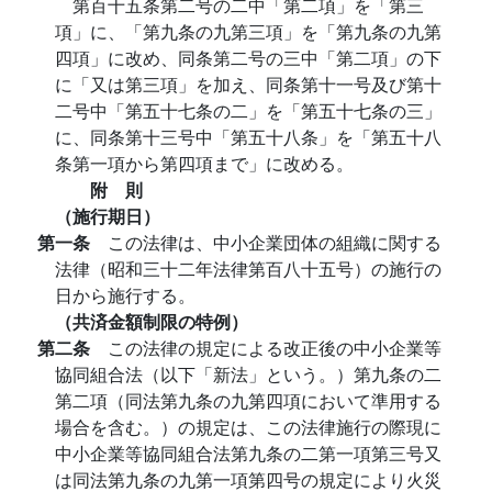
第百十五条第二号の二中「第二項」を「第三
項」に、「第九条の九第三項」を「第九条の九第
四項」に改め、同条第二号の三中「第二項」の下
に「又は第三項」を加え、同条第十一号及び第十
二号中「第五十七条の二」を「第五十七条の三」
に、同条第十三号中「第五十八条」を「第五十八
条第一項から第四項まで」に改める。
附 則
（施行期日）
第一条
この法律は、中小企業団体の組織に関する
法律（昭和三十二年法律第百八十五号）の施行の
日から施行する。
（共済金額制限の特例）
第二条
この法律の規定による改正後の中小企業等
協同組合法（以下「新法」という。）第九条の二
第二項（同法第九条の九第四項において準用する
場合を含む。）の規定は、この法律施行の際現に
中小企業等協同組合法第九条の二第一項第三号又
は同法第九条の九第一項第四号の規定により火災