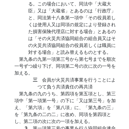
る。この場合において、同法中「大蔵大
臣」又は「大蔵省」とあるのは「行政庁」
と、同法第十八条第一項中「その役員若し
くは使用人又は同項の規定により登録され
た損害保険代理店に対する場合」とあるの
は「その火災共済協同組合の組合員又はそ
の火災共済協同組合の役員若しくは職員に
対する場合」と読み替えるものとする。
第九条の九第一項第三号から第七号までを順次
一号ずつ繰り下げ、同項第二号の次に次の一号を
加える。
三
会員が火災共済事業を行うことによ
つて負う共済責任の再共済
第九条の九のうち、第四項を第五項とし、第三
項中「第一項第一号」の下に「又は第三号」を加
え、「第六項」を「第八項」に、「第九条の三」
を「第九条の二の二」に改め、同項を第四項と
し、第二項の次に次の一項を加える。
３
第一項第三号の事業を行う協同組合連合