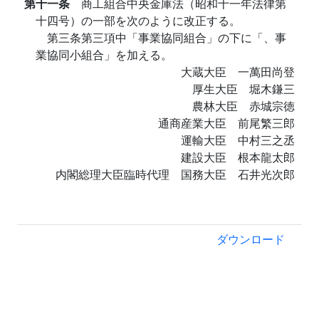
第十一条
商工組合中央金庫法（昭和十一年法律第
十四号）の一部を次のように改正する。
第三条第三項中「事業協同組合」の下に「、事
業協同小組合」を加える。
大蔵大臣 一萬田尚登
厚生大臣 堀木鎌三
農林大臣 赤城宗徳
通商産業大臣 前尾繁三郎
運輸大臣 中村三之丞
建設大臣 根本龍太郎
内閣総理大臣臨時代理 国務大臣 石井光次郎
ダウンロード