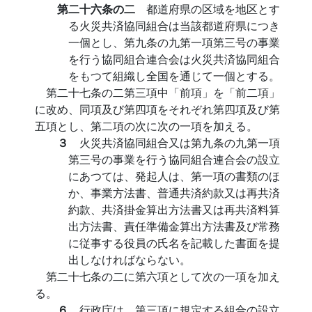
第二十六条の二
都道府県の区域を地区とす
る火災共済協同組合は当該都道府県につき
一個とし、第九条の九第一項第三号の事業
を行う協同組合連合会は火災共済協同組合
をもつて組織し全国を通じて一個とする。
第二十七条の二第三項中「前項」を「前二項」
に改め、同項及び第四項をそれぞれ第四項及び第
五項とし、第二項の次に次の一項を加える。
３
火災共済協同組合又は第九条の九第一項
第三号の事業を行う協同組合連合会の設立
にあつては、発起人は、第一項の書類のほ
か、事業方法書、普通共済約款又は再共済
約款、共済掛金算出方法書又は再共済料算
出方法書、責任準備金算出方法書及び常務
に従事する役員の氏名を記載した書面を提
出しなければならない。
第二十七条の二に第六項として次の一項を加え
る。
６
行政庁は、第三項に規定する組合の設立