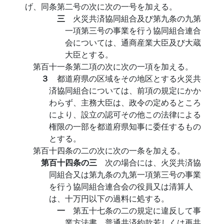
げ、同条第二号の次に次の一号を加える。
三
火災共済協同組合及び第九条の九第
一項第三号の事業を行う協同組合連合
会については、通商産業大臣及び大蔵
大臣とする。
第百十一条第二項の次に次の一項を加える。
３
都道府県の区域をその地区とする火災共
済協同組合については、前項の規定にかか
わらず、主務大臣は、政令の定めるところ
により、設立の認可その他この法律による
権限の一部を都道府県知事に委任するもの
とする。
第百十四条の二の次に次の一条を加える。
第百十四条の三
次の場合には、火災共済協
同組合又は第九条の九第一項第三号の事業
を行う協同組合連合会の役員又は清算人
は、十万円以下の過料に処する。
一
第五十七条の二の規定に違反して事
業方法書、普通共済約款若しくは再共