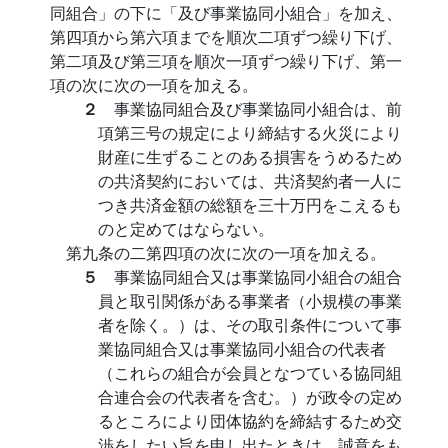
同組合」の下に「及び事業協同小組合」を加え、
第四項から第六項までを順次二項ずつ繰り下げ、
第二項及び第三項を順次一項ずつ繰り下げ、第一
項の次に次の一項を加える。
２
事業協同組合及び事業協同小組合は、前
項第三号の規定により締結する火災により
財産に生ずることのある損害をうめるため
の共済契約においては、共済契約者一人に
つき共済金額の総額を三十万円をこえるも
のと定めてはならない。
第九条の二第四項の次に次の一項を加える。
５
事業協同組合又は事業協同小組合の組合
員と取引関係がある事業者（小規模の事業
者を除く。）は、その取引条件について事
業協同組合又は事業協同小組合の代表者
（これらの組合が会員となつている協同組
合連合会の代表者を含む。）が政令の定め
るところにより団体協約を締結するため交
渉をしたい旨を申し出たときは、誠意をも