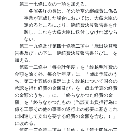
第三十七條に次の一項を加える。
各省各庁の長は、その所掌の継続費に係る
事業が完成した場合においては、大蔵大臣の
定めるところにより、継続費決算報告書を作
製し、これを大蔵大臣に送付しなければなら
ない。
第三十九條及び第四十條第二項中「歳出決算報
告書及び」の下に「継続費決算報告書並びに」を
加える。
第四十二條中「毎会計年度」を「繰越明許費の
金額を除く外、毎会計年度」に、「歳出予算のう
ち、第二十五條の規定により繰越について国会の
承認を得た経費の金額及び」を「歳出予算の経費
の金額のうち、」に、「終らなかつた経費の金
額」を「終らなかつたもの（当該支出負担行為に
係る工事その他の事業の遂行上の必要に基きこれ
に関連して支出を要する経費の金額を含む。）」
に改める。
第四十三條第一項中「前條」を「第十四條の三