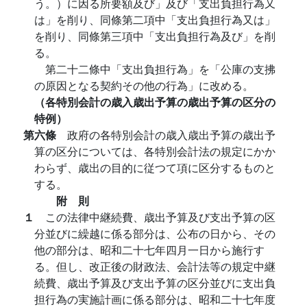
う。）に因る所要額及び」及び「支出負担行為又
は」を削り、同條第二項中「支出負担行為又は」
を削り、同條第三項中「支出負担行為及び」を削
る。
第二十二條中「支出負担行為」を「公庫の支拂
の原因となる契約その他の行為」に改める。
（各特別会計の歳入歳出予算の歳出予算の区分の
特例）
第六條
政府の各特別会計の歳入歳出予算の歳出予
算の区分については、各特別会計法の規定にかか
わらず、歳出の目的に従つて項に区分するものと
する。
附 則
１
この法律中継続費、歳出予算及び支出予算の区
分並びに繰越に係る部分は、公布の日から、その
他の部分は、昭和二十七年四月一日から施行す
る。但し、改正後の財政法、会計法等の規定中継
続費、歳出予算及び支出予算の区分並びに支出負
担行為の実施計画に係る部分は、昭和二十七年度