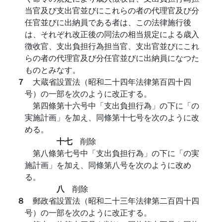
当官及び支出官並びにこれらの者の代理官及び分
任官並びに出納員である者は、この法律施行後
は、それぞれ改正後の同法の相当規定による歳入
徴收官、支出負担行為担当官、支出官並びにこれ
らの者の代理官及び分任官並びに出納員になつた
ものとみなす。
７
大蔵省設置法（昭和二十四年法律第百四十四
号）の一部を次のように改正する。
第四條第十六号中「支出負担行為」の下に「の
実施計画」を加え、同條第十七号を次のように改
める。
十七
削除
第八條第七号中「支出負担行為」の下に「の実
施計画」を加え、同條第八号を次のように改め
る。
八
削除
８
郵政省設置法（昭和二十三年法律第二百四十四
号）の一部を次のように改正する。