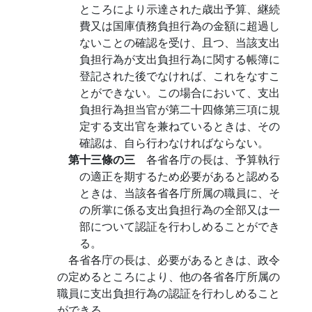
ところにより示達された歳出予算、継続
費又は国庫債務負担行為の金額に超過し
ないことの確認を受け、且つ、当該支出
負担行為が支出負担行為に関する帳簿に
登記された後でなければ、これをなすこ
とができない。この場合において、支出
負担行為担当官が第二十四條第三項に規
定する支出官を兼ねているときは、その
確認は、自ら行わなければならない。
第十三條の三
各省各庁の長は、予算執行
の適正を期するため必要があると認める
ときは、当該各省各庁所属の職員に、そ
の所掌に係る支出負担行為の全部又は一
部について認証を行わしめることができ
る。
各省各庁の長は、必要があるときは、政令
の定めるところにより、他の各省各庁所属の
職員に支出負担行為の認証を行わしめること
ができる。