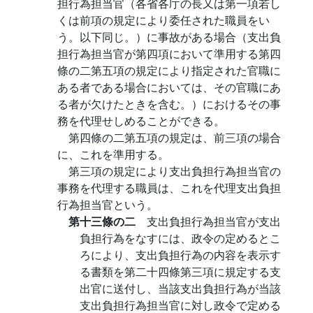
担行為担当官（各省各庁の長又は第一項若し
くは前項の規定により委任された職員をい
う。以下同じ。）に事故がある場合（支出負
担行為担当官が第四項において準用する第四
條の二第五項の規定により指定された官職に
ある者である場合においては、その官職にあ
る者が欠けたときを含む。）におけるその事
務を代理せしめることができる。
第四條の二第五項の規定は、前三項の場合
に、これを準用する。
第三項の規定により支出負担行為担当官の
事務を代理する職員は、これを代理支出負担
行為担当官という。
第十三條の二
支出負担行為担当官が支出
負担行為をなすには、政令の定めるとこ
ろにより、支出負担行為の内容を表示す
る書類を第二十四條第三項に規定する支
出官に送付し、当該支出負担行為が当該
支出負担行為担当官に対し政令で定める