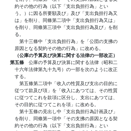
約その他の行為（以下「支出負担行為」とい
う。）に因る所要額及び」及び「支出負担行為又
は」を削り、同條第二項中「支出負担行為又は」
を削り、同條第三項中「支出負担行為及び」を削
る。
第十三條中「支出負担行為」を「公団の支拂の
原因となる契約その他の行為」に改める。
（公庫の予算及び決算に関する法律の一部改正）
第五條
公庫の予算及び決算に関する法律（昭和二
十六年法律第九十九号）の一部を次のように改正
する。
第五條第二項中「收入の性質及び支出の目的に
従つて款及び項」を「收入にあつては、その性質
に従つてこれを款項に区分し、支出にあつては、
その目的に従つてこれを項」に改める。
第十五條の見出し中「支出負担行為計画及び」
を削り、同條第一項中「その支拂の原因となる契
約その他の行為（以下「支出負担行為」とい