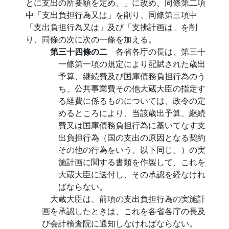
とに支出の所要額を定め、」に改め、同條第二項
中「支出負担行為又は」を削り、同條第三項中
「支出負担行為又は」及び「支拂計画は」を削
り、同條の次に次の一條を加える。
第三十四條の二
各省各庁の長は、第三十
一條第一項の規定により配賦された歳出
予算、継続費及び国庫債務負担行為のう
ち、公共事業費その他大蔵大臣の指定す
る経費に係るものについては、政令の定
めるところにより、当該歳出予算、継続
費又は国庫債務負担行為に基いてなす支
出負担行為（国の支出の原因となる契約
その他の行為をいう。以下同じ。）の実
施計画に関する書類を作製して、これを
大蔵大臣に送付し、その承認を経なけれ
ばならない。
大蔵大臣は、前項の支出負担行為の実施計
画を承認したときは、これを各省各庁の長及
び会計検査院に通知しなければならない。