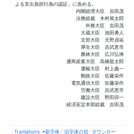
よる支出負担行為の認証」に改める。
内閣総理大臣 吉田茂
法務総裁 木村篤太郎
外務大臣 吉田茂
大蔵大臣 池田勇人
文部大臣 天野貞祐
厚生大臣 吉武恵市
農林大臣 広川弘禅
通商産業大臣 高橋龍太郎
運輸大臣 村上義一
郵政大臣 佐藤栄作
電気通信大臣 佐藤栄作
労働大臣 吉武恵市
建設大臣 野田卯一
経済安定本部総裁 吉田茂
Tranlations
新字体・旧字体の切
ダウンロー