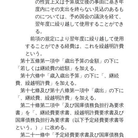
の性質上又は予算成立後の事由に基き年
度内にその支出を終らない見込のあるも
のについては、予め国会の議決を経て、
翌年度に繰り越して使用することができ
る。
前項の規定により翌年度に繰り越して使用
することができる経費は、これを繰越明許費
という。
第十五條第一項中「歳出予算の金額」の下に
「若しくは継続費の総額」を加える。
第十六條中「歳入歳出予算」の下に「、継続
費、繰越明許費」を加える。
第十七條及び第十八條第一項中「歳出」の下に
「、継続費、繰越明許費」を加える。
第二十條第二項中「及び国庫債務負担行為要求
書」を「、継続費要求書、繰越明許費要求書及び
国庫債務負担行為要求書（以下予定経費要求書等
という。）」に改める。
第二十一條中「予定経費要求書及び国庫債務負