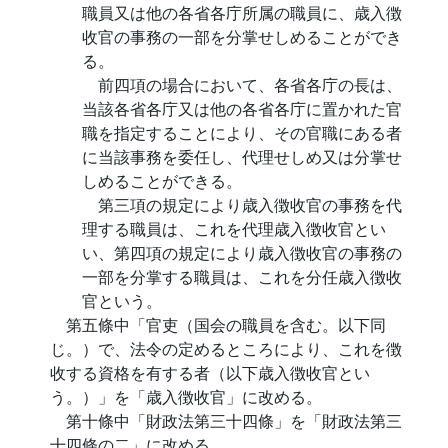
職員又は他の各省各庁所属の職員に、歳入徴
收官の事務の一部を分掌せしめることができ
る。
前四項の場合において、各省各庁の長は、
当該各省各庁又は他の各省各庁に置かれた官
職を指定することにより、その官職にある者
に当該事務を委任し、代理せしめ又は分掌せ
しめることができる。
第三項の規定により歳入徴收官の事務を代
理する職員は、これを代理歳入徴收官とい
い、第四項の規定により歳入徴收官の事務の
一部を分掌する職員は、これを分任歳入徴收
官という。
第五條中「官吏（国会の職員を含む。以下同
じ。）で、法令の定めるところにより、これを徴
收する資格を有する者（以下歳入徴收官とい
う。）」を「歳入徴收官」に改める。
第十條中「財政法第三十四條」を「財政法第三
十四條の二」に改める。