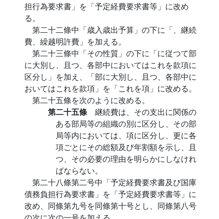
担行為要求書」を「予定経費要求書等」に改め
る。
第二十二條中「歳入歳出予算」の下に「、継続
費、繰越明許費」を加える。
第二十三條中「その性質」の下に「に従つて部
に大別し、且つ、各部中においてはこれを款項に
区分し」を加え、「部に大別し、且つ、各部中に
おいてはこれを款項」を「これを項」に改める。
第二十五條を次のように改める。
第二十五條
継続費は、その支出に関係の
ある部局等の組織の別に区分し、その部
局等内においては、項に区分し、更に各
項ごとにその総額及び年割額を示し、且
つ、その必要の理由を明らかにしなけれ
ばならない。
第二十八條第二号中「予定経費要求書及び国庫
債務負担行為要求書」を「予定経費要求書等」に
改め、同條第九号を同條第十号とし、同條第八号
の次に次の一号を加える。