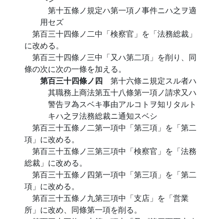
第十五條ノ規定ハ第一項ノ事件ニハ之ヲ適
用セズ
第百三十四條ノ二中「検察官」を「法務総裁」
に改める。
第百三十四條ノ三中「又ハ第二項」を削り、同
條の次に次の一條を加える。
第百三十四條ノ四
第十六條ニ規定スル者ハ
其職務上商法第五十八條第一項ノ請求又ハ
警告ヲ為スベキ事由アルコトヲ知リタルト
キハ之ヲ法務総裁ニ通知スベシ
第百三十五條ノ二第一項中「第三項」を「第二
項」に改める。
第百三十五條ノ三第三項中「検察官」を「法務
総裁」に改める。
第百三十五條ノ四第一項中「第三項」を「第二
項」に改める。
第百三十五條ノ九第三項中「支店」を「営業
所」に改め、同條第一項を削る。