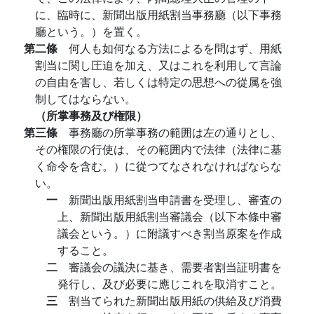
に、臨時に、新聞出版用紙割当事務廳（以下事務
廳という。）を置く。
第二條
何人も如何なる方法によるを問はず、用紙
割当に関し圧迫を加え、又はこれを利用して言論
の自由を害し、若しくは特定の思想への從属を強
制してはならない。
（所掌事務及び権限）
第三條
事務廳の所掌事務の範囲は左の通りとし、
その権限の行使は、その範囲内で法律（法律に基
く命令を含む。）に從つてなされなければならな
い。
一
新聞出版用紙割当申請書を受理し、審査の
上、新聞出版用紙割当審議会（以下本條中審
議会という。）に附議すべき割当原案を作成
すること。
二
審議会の議決に基き、需要者割当証明書を
発行し、及び必要に應じこれを取消すこと。
三
割当てられた新聞出版用紙の供給及び消費