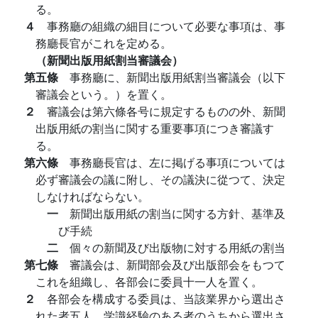
る。
４
事務廳の組織の細目について必要な事項は、事
務廳長官がこれを定める。
（新聞出版用紙割当審議会）
第五條
事務廳に、新聞出版用紙割当審議会（以下
審議会という。）を置く。
２
審議会は第六條各号に規定するものの外、新聞
出版用紙の割当に関する重要事項につき審議す
る。
第六條
事務廳長官は、左に掲げる事項については
必ず審議会の議に附し、その議決に從つて、決定
しなければならない。
一
新聞出版用紙の割当に関する方針、基準及
び手続
二
個々の新聞及び出版物に対する用紙の割当
第七條
審議会は、新聞部会及び出版部会をもつて
これを組織し、各部会に委員十一人を置く。
２
各部会を構成する委員は、当該業界から選出さ
れた者五人、学識経驗のある者のうちから選出さ