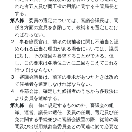
れた者五人及び商工省の用紙に関する主管局長と
する。
第八條
委員の選定については、審議会議長は、関
係各方面の意見を参酌して、候補者を選定しなけ
ればならない。
２
事務廳長官は、前項の候補者に関し不適当と認
められる正当な理由がある場合においては、議長
に対し、その撤回を要求することができる。但
し、この要求は各地位ごとに二回をこえてこれを
行つてはならない。
３
審議会議長は、前項の要求があつたときは改め
て候補者を選定しなければならない。
４
各部会は、確定した候補者のうちから多数決に
より委員を選挙する。
第九條
前二條に規定するものの外、審議会の組
織、運営、議長の選任、委員の任期、選定及び任
免に関する手続並びに審議会設置の際、從前の新
聞及び出版用紙割当委員会との関連に於て必要な