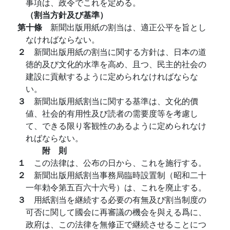
事項は、政令でこれを定める。
（割当方針及び基準）
第十條
新聞出版用紙の割当は、適正公平を旨とし
なければならない。
２
新聞出版用紙の割当に関する方針は、日本の道
徳的及び文化的水準を高め、且つ、民主的社会の
建設に貢献するように定められなければならな
い。
３
新聞出版用紙割当に関する基準は、文化的價
値、社会的有用性及び読者の需要度等を考慮し
て、できる限り客観性のあるように定められなけ
ればならない。
附 則
１
この法律は、公布の日から、これを施行する。
２
新聞出版用紙割当事務局臨時設置制（昭和二十
一年勅令第五百六十六号）は、これを廃止する。
３
用紙割当を継続する必要の有無及び割当制度の
可否に関して國会に再審議の機会を與える爲に、
政府は、この法律を無修正で継続させることにつ