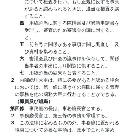
について檢査を行い、もし正規に反する事実
があると認められるときは、適当な措置を講
ずること。
四
用紙割当に関する陳情書及び異議申請書を
受理し、審査のため審議会の議に附するこ
と。
五
前各号に関係がある事項に関し調査し、及
び資料を集めること。
六
審議会及び部会の議事録を保存して、関係
当事者の申出により閲覧に供すること。
七
用紙割当の結果を公表すること。
２
内閣総理大臣は、特に必要があると認める場合
においては、第一條に基きその権限に属する管理
の事務を他の國務大臣に行わせることができる。
（職員及び組織）
第四條
事務廳の長は、事務廳長官とする。
２
事務廳長官は、第三條の事務を掌理する。
３
この法律に定めるものの外、事務廳に置かれる
職員について必要な事項は、政令でこれを定め