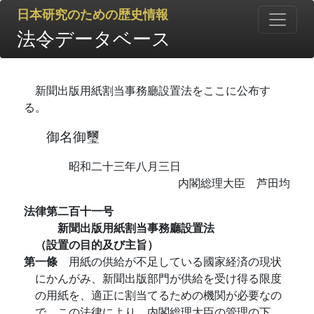
日本研究のための歴史情報
法令データベース
新聞出版用紙割当事務廳設置法をここに公布す
る。
御名御璽
昭和二十三年八月三日
内閣総理大臣 芦田均
法律第二百十一号
新聞出版用紙割当事務廳設置法
（設置の目的及び主旨）
第一條
用紙の供給が不足している國家経済の現状
にかんがみ、新聞出版部門が供給を受け得る限度
の用紙を、適正に割当てるための機関が必要なの
で、この法律により、内閣総理大臣の管理の下