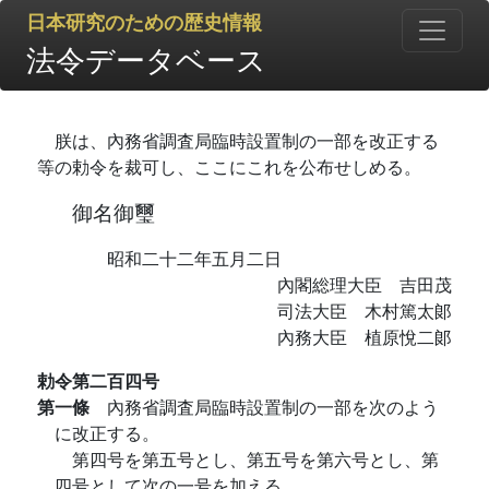
日本研究のための歴史情報
法令データベース
朕は、內務省調査局臨時設置制の一部を改正する
等の勅令を裁可し、ここにこれを公布せしめる。
御名御璽
昭和二十二年五月二日
內閣総理大臣 吉田茂
司法大臣 木村篤太郞
內務大臣 植原悅二郞
勅令第二百四号
第一條
內務省調査局臨時設置制の一部を次のよう
に改正する。
第四号を第五号とし、第五号を第六号とし、第
四号として次の一号を加える。