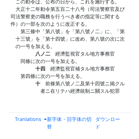
この勅令は、公布の日から、これを施行する。
大正十二年勅令第五百二十八号（司法警察官及び
司法警察吏の職務を行うべき者の指定等に関する
件）の一部を次のように改正する。
第三條中「第八號」を「第八號ノ二」に、「第
十三號」を「第十四號」に改め、第八號の次に次
の一号を加える。
八ノ二
經濟監視官タル地方事務官
同條に次の一号を加える。
十四
經濟監視官補タル地方事務官
第四條に次の一号を加える。
十
前條第八號ノ二及第十四號ニ揭クル
者ニ在リテハ經濟統制ニ關スル犯罪
Tranlations
新字体・旧字体の切
ダウンロー
替
ド