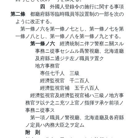
四
外國人登錄令の施行に関する事項
第二條
都廳府縣等臨時職員等設置制の一部を次の
ように改正する。
第一條ノ六を第一條ノ七とし、第一條ノ七を第
一條ノ八とし、第一條ノ八を第一條ノ九とする。
第一條ノ六
經濟統制ニ伴フ警察ニ關スル
事務ニ從事セシムル爲警視廳、北海道廳
及府縣ニ通ジテ左ノ職員ヲ置ク
地方事務官
專任七千人 三級
經濟監視官 千二百人
經濟監視官補 五千八百人
經濟監視官及經濟監視官補ハ三級ノ地方事
務官ヲ以テ之ニ充ツ上官ノ指揮ヲ承ケ前項ノ
事務ニ從事ス
第一項ノ職員ノ警視廳、北海道廳及各府縣
ノ定員ハ內務大臣之ヲ定ム
附 則