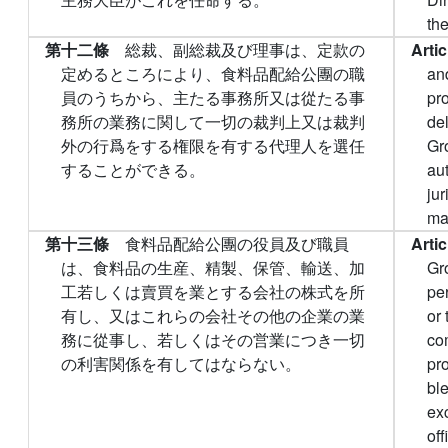
th
第十二條
総裁、副総裁及び理事は、定款の
Arti
定めるところにより、食料品配給公團の職
an
員のうちから、主たる事務所又は從たる事
pro
務所の業務に関して一切の裁判上又は裁判
de
外の行爲をする権限を有する代理人を選任
Gr
することができる。
aut
jur
mai
第十三條
食料品配給公團の役員及び職員
Arti
は、食料品の生産、精製、保管、輸送、加
Gr
工若しくは賣買を業とする会社の株式を所
pe
有し、又はこれらの会社その他の企業の業
or 
務に從事し、若しくはその営業につき一切
co
の利害関係を有してはならない。
pro
bl
exc
of