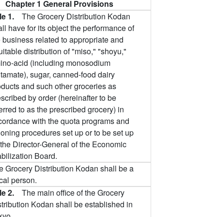
Chapter 1 General Provisions
cle 1.
The Grocery Distribution Kodan
ll have for its object the performance of
e business related to appropriate and
itable distribution of "miso," "shoyu,"
ino-acid (including monosodium
utamate), sugar, canned-food dairy
oducts and such other groceries as
scribed by order (hereinafter to be
erred to as the prescribed grocery) in
cordance with the quota programs and
ioning procedures set up or to be set up
 the Director-General of the Economic
bilization Board.
e Grocery Distribution Kodan shall be a
ical person.
cle 2.
The main office of the Grocery
stribution Kodan shall be established in
kyo.