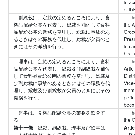
in ac
of th
副総裁は、定款の定めるところにより、食
Th
料品配給公團を代表し、総裁を補佐して食料
the A
品配給公團の業務を掌理し、総裁に事故のあ
Groce
るときはその職務を代理し、総裁が欠員のと
Presi
きにはその職務を行う。
in ca
his f
理事は、定款の定めるところにより、食料
The
品配給公團を代表し、総裁及び副総裁を補佐
Artic
して食料品配給公團の業務を掌理し、総裁及
Distr
び副総裁に事故のあるときにはその職務を代
Vice-
理し、総裁及び副総裁が欠員のときにはその
them 
職務を行う。
perfo
beco
監事は、食料品配給公團の業務を監査す
Th
る。
the G
第十一條
総裁、副総裁、理事及び監事は、
Arti
主務大臣がこれを任命する。
Di