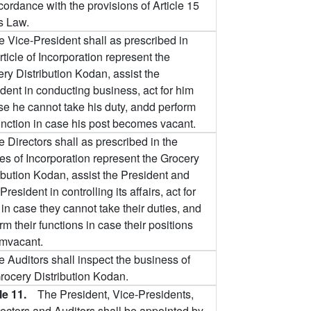
cordance with the provisions of Article 15
is Law.
e Vice-President shall as prescribed in
rticle of Incorporation represent the
ry Distribution Kodan, assist the
dent in conducting business, act for him
se he cannot take his duty, andd perform
unction in case his post becomes vacant.
 Directors shall as prescribed in the
les of Incorporation represent the Grocery
ibution Kodan, assist the President and
President in controlling its affairs, act for
in case they cannot take their duties, and
rm their functions in case their positions
mvacant.
e Auditors shall inspect the business of
rocery Distribution Kodan.
cle 11.
The President, Vice-Presidents,
rectors and Auditors shall be appointed by