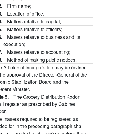
2.
Firm name;
3.
Location of office;
4.
Matters relative to capital;
5.
Matters relative to officers;
6.
Matters relative to business and its
execution;
7.
Matters relative to accounting;
8.
Method of making public notices.
e Articles of Incorporation may be revised
the approval of the Director-General of the
omic Stabilization Board and the
tent Minister.
cle 5.
The Grocery Distribution Kodon
ll register as prescribed by Cabinet
der.
e matters required to be registered as
ded for in the preceding paragraph shall
e valid against a third person unless they