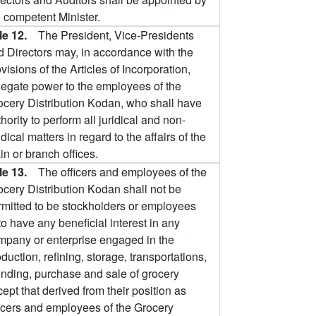
e competent Minister.
cle 12.
The President, Vice-Presidents
d Directors may, in accordance with the
visions of the Articles of Incorporation,
legate power to the employees of the
ocery Distribution Kodan, who shall have
hority to perform all juridical and non-
idical matters in regard to the affairs of the
n or branch offices.
cle 13.
The officers and employees of the
ocery Distribution Kodan shall not be
rmitted to be stockholders or employees
to have any beneficial interest in any
mpany or enterprise engaged in the
duction, refining, storage, transportations,
ending, purchase and sale of grocery
ept that derived from their position as
ficers and employees of the Grocery