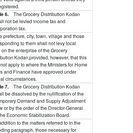
egistered.
cle 6.
The Grocery Distribution Kodan
all not be levied income tax and
poration tax.
 prefecture, city, town, village and those
sponding to them shall not levy local
 on the enterprise of the Grocery
ibution Kodan;provided, however, that this
 not apply to where the Ministers for Home
irs and Finance have approved under
al circumstances.
cle 7.
The Grocery Distribution Kodan
ll be dissolved by the nullification of the
mporary Demand and Supply Adjustment
 or by the order of the Director-General
 the Economic Stabilization Board.
addition to the matters referred to in the
ding paragraph, those necessary for