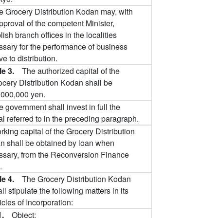
e Grocery Distribution Kodan may, with
pproval of the competent Minister,
lish branch offices in the localities
sary for the performance of business
ive to distribution.
cle 3.
The authorized capital of the
ocery Distribution Kodan shall be
,000,000 yen.
 government shall invest in full the
al referred to in the preceding paragraph.
king capital of the Grocery Distribution
n shall be obtained by loan when
ssary, from the Reconversion Finance
.
cle 4.
The Grocery Distribution Kodan
ll stipulate the following matters in its
icles of Incorporation:
1.
Object;