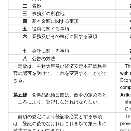
二
名称
三
事務所の所在地
四
基本金額に関する事項
五
役員に関する事項
六
業務及びその執行に関する事項
七
会計に関する事項
八
公告の方法
定款は、主務大臣及び経済安定本部総務長
Th
官の認可を受けて、これを変更することがで
with 
きる。
Econ
compe
第五條
食料品配給公團は、政令の定めると
Arti
ころにより、登記しなければならない。
sha
Or
前項の規定により登記を必要とする事項
Th
は、登記の後でなければこれを以て第三者に
provi
対抗することができない。
not b