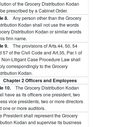
lution of the Grocery Distribution Kodan
 be prescribed by a Cabinet Order.
cle 8.
Any person other than the Grocery
stribution Kodan shall not use the words
ocery Distribution Kodan or similar words
his firm name.
cle 9.
The provisions of Arts.44, 50, 54
 57 of the Civil Code and Art.35, Par.1 of
e Non-Litigant Case Procedure Law shall
ply correspondingly to the Grocery
stribution Kodan.
Chapter 2 Officers and Employees
cle 10.
The Grocery Distribution Kodan
ll have as its officers one president, two
less vice presidents, two or more directors
d one or more auditors.
e President shall represent the Grocery
ibution Kodan and supervise its business