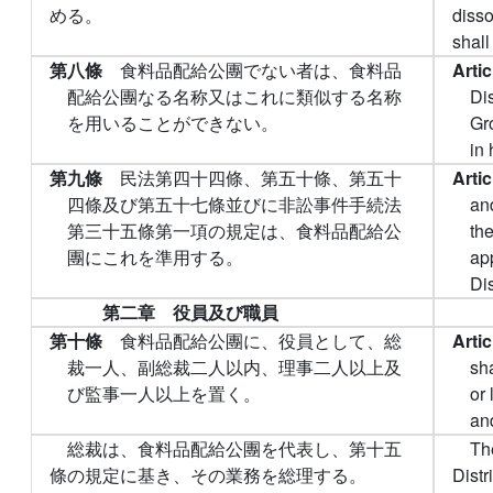
める。
disso
shall
第八條
食料品配給公團でない者は、食料品
Arti
配給公團なる名称又はこれに類似する名称
Di
を用いることができない。
Gr
in 
第九條
民法第四十四條、第五十條、第五十
Arti
四條及び第五十七條並びに非訟事件手続法
and
第三十五條第一項の規定は、食料品配給公
th
團にこれを準用する。
ap
Di
第二章 役員及び職員
第十條
食料品配給公團に、役員として、総
Arti
裁一人、副総裁二人以内、理事二人以上及
sha
び監事一人以上を置く。
or 
an
総裁は、食料品配給公團を代表し、第十五
Th
條の規定に基き、その業務を総理する。
Distr