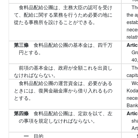
食料品配給公團は、主務大臣の認可を受け
Th
て、配給に関する業務を行うため必要の地に
the a
從たる事務所を設けることができる。
estab
neces
relat
第三條
食料品配給公團の基本金は、四千万
Arti
円とする。
Gr
40
前項の基本金は、政府が全額これを出資し
The
なければならない。
capit
食料品配給公團の運営資金は、必要がある
Wor
ときには、復興金融金庫から借り入れるもの
Koda
とする。
nece
Bank
第四條
食料品配給公團は、定款を以て、左
Arti
の事項を規定しなければならない。
sha
Art
一
目的