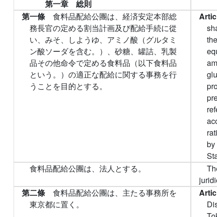
第一章 総則
第一條
食料品配給公團は、経済安定本部総
Arti
務長官の定める割当計画及び配給手続に從
sha
い、みそ、しようゆ、アミノ酸（グルタミ
th
ン酸ソーダを含む。）、砂糖、罐詰、乳製
equ
品その他命令で定める食料品（以下食料品
am
という。）の適正な配給に関する事務を行
gl
うことを目的とする。
pr
pre
ref
ac
rat
by
Sta
食料品配給公團は、法人とする。
Th
jurid
第二條
食料品配給公團は、主たる事務所を
Arti
東京都に置く。
Di
To