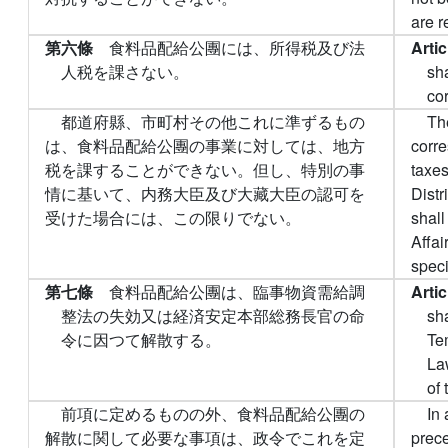
are r
第六條
食料品配給公團には、所得税及び法
Arti
人税を課さない。
sh
cor
都道府縣、市町村その他これに準ずるもの
The
は、食料品配給公團の事業に対しては、地方
corre
税を課することができない。但し、特別の事
taxes
情に基いて、内務大臣及び大藏大臣の認可を
Distr
受けた場合には、この限りでない。
shall
Affa
speci
第七條
食料品配給公團は、臨事物資需給調
Arti
整法の失効又は経済安定本部総務長官の命
sha
令に因つて解散する。
Te
Law
of
前項に定めるものの外、食料品配給公團の
In 
解散に関して必要な事項は、政令でこれを定
prece