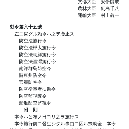
文部大臣 安倍能成
農林大臣 副島千八
運輸大臣 村上義一
勅令第六十五號
左ニ揭グル勅令ハ之ヲ廢止ス
防空法施行令
防空法樺太施行令
防空法朝鮮施行令
防空法臺灣施行令
南洋群島防空令
關東州防空令
官廳防空令
防空從事者扶助令
防空監視隊令
船舶防空監視令
附 則
本令ハ公布ノ日ヨリ之ヲ施行ス
本令施行前ニ發生シタル事由ニ因ル扶助金、本令