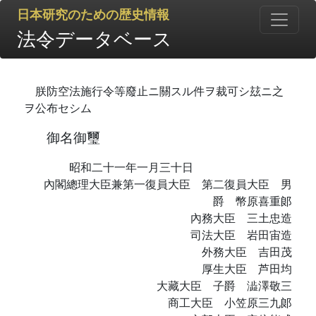
日本研究のための歴史情報
法令データベース
朕防空法施行令等廢止ニ關スル件ヲ裁可シ玆ニ之
ヲ公布セシム
御名御璽
昭和二十一年一月三十日
內閣總理大臣兼第一復員大臣 第二復員大臣 男
爵 幣原喜重郞
內務大臣 三土忠造
司法大臣 岩田宙造
外務大臣 吉田茂
厚生大臣 芦田均
大藏大臣 子爵 澁澤敬三
商工大臣 小笠原三九郞