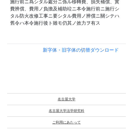
施行前ニ爲シタル處分ニ係ル移轉費、損失補償、實
費辨償、費用ノ負擔及補助竝ニ本令施行前ニ施行シ
タル防火改修工事ニ要シタル費用ノ辨償ニ關シテハ
舊令ハ本令施行後ト雖モ仍其ノ效力ヲ有ス
新字体・旧字体の切替
ダウンロード
名古屋大学
名古屋大学法学研究科
ご利用にあたって