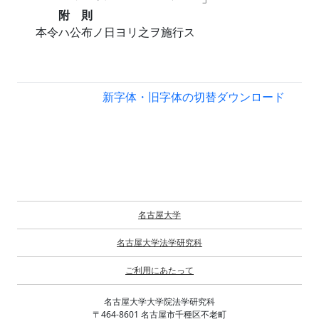
附 則
本令ハ公布ノ日ヨリ之ヲ施行ス
新字体・旧字体の切替
ダウンロード
名古屋大学
名古屋大学法学研究科
ご利用にあたって
名古屋大学大学院法学研究科
〒464-8601 名古屋市千種区不老町