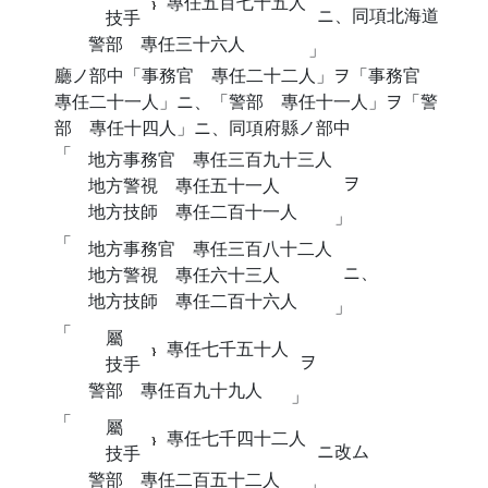
專任五百七十五人
ニ、同項北海道
技手
警部 專任三十六人
」
廳ノ部中「事務官 專任二十二人」ヲ「事務官
專任二十一人」ニ、「警部 專任十一人」ヲ「警
部 專任十四人」ニ、同項府縣ノ部中
「
地方事務官 專任三百九十三人
ヲ
地方警視 專任五十一人
地方技師 專任二百十一人
」
「
地方事務官 專任三百八十二人
ニ、
地方警視 專任六十三人
地方技師 專任二百十六人
」
「
屬
專任七千五十人
ヲ
技手
警部 專任百九十九人
」
「
屬
專任七千四十二人
ニ改ム
技手
警部 專任二百五十二人
」