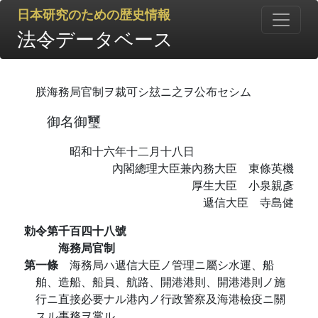
日本研究のための歴史情報
法令データベース
朕海務局官制ヲ裁可シ玆ニ之ヲ公布セシム
御名御璽
昭和十六年十二月十八日
內閣總理大臣兼內務大臣 東條英機
厚生大臣 小泉親彥
遞信大臣 寺島健
勅令第千百四十八號
海務局官制
第一條
海務局ハ遞信大臣ノ管理ニ屬シ水運、船
舶、造船、船員、航路、開港港則、開港港則ノ施
行ニ直接必要ナル港內ノ行政警察及海港檢疫ニ關
スル事務ヲ掌ル