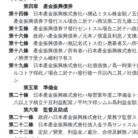
第四章 產金振興債券
第十四條
日本產金振興株式會社ハ拂込ミタル株金額ノ五
產金振興債券ヲ發行スル場合ニ於テハ商法第二百九條ニ
第十五條
產金振興債券ヲ發行セントスル場合ニ於テハ政
第十六條
政府ハ產金振興債券ノ元本ノ償還及利息ノ支拂
第十七條
產金振興債券ハ無記名式トス但シ應募者又ハ所
第十八條
產金振興債券ノ所有者ハ日本產金振興株式會社
ノ辨濟ヲ受クル權利ヲ有ス
第十九條
日本產金振興株式會社ハ社債借換ノ爲一時第十
ルコトヲ得此ノ場合ニ於テハ發行後一月以內ニ其ノ社債
シ
第五章 準備金
第二十條
日本產金振興株式會社ハ每營業年度ニ準備金ト
八以上ヲ積立テ且利益配當ノ平均ヲ得シムル爲利益金額
第六章 監督及助成
第二十一條
政府ハ日本產金振興株式會社ノ業務ヲ監督ス
第二十二條
日本產金振興株式會社借入金ヲ爲サントスル
第二十三條
定款ノ變更、利益金ノ處分、合併及解散ノ決