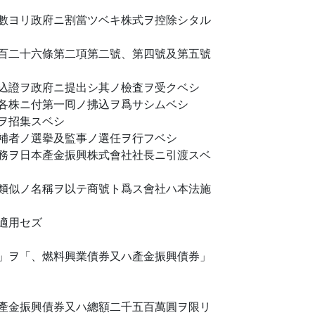
數ヨリ政府ニ割當ツベキ株式ヲ控除シタル
百二十六條第二項第二號、第四號及第五號
込證ヲ政府ニ提出シ其ノ檢査ヲ受クベシ
各株ニ付第一囘ノ拂込ヲ爲サシムベシ
ヲ招集スベシ
補者ノ選擧及監事ノ選任ヲ行フベシ
務ヲ日本產金振興株式會社社長ニ引渡スベ
類似ノ名稱ヲ以テ商號ト爲ス會社ハ本法施
適用セズ
」ヲ「、燃料興業債券又ハ產金振興債券」
產金振興債券又ハ總額二千五百萬圓ヲ限リ