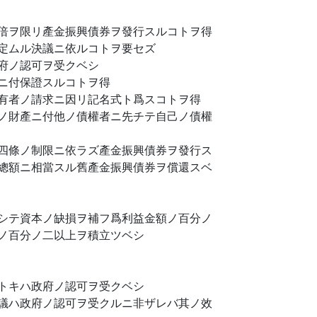
倍ヲ限リ產金振興債券ヲ發行スルコトヲ得
定ムル決議ニ依ルコトヲ要セズ
府ノ認可ヲ受クベシ
ニ付保證スルコトヲ得
有者ノ請求ニ因リ記名式ト爲スコトヲ得
ノ財產ニ付他ノ債權者ニ先チテ自己ノ債權
四條ノ制限ニ依ラズ產金振興債券ヲ發行ス
總額ニ相當スル舊產金振興債券ヲ償還スベ
シテ資本ノ缺損ヲ補フ爲利益金額ノ百分ノ
ノ百分ノ二以上ヲ積立ツベシ
トキハ政府ノ認可ヲ受クベシ
議ハ政府ノ認可ヲ受クルニ非ザレバ其ノ效