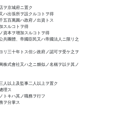
店ヲ京城府ニ置ク
又ハ出張所ヲ設クルコトヲ得
千五百萬圓ハ政府ノ出資トス
加スルコトヲ得
ノ資本ヲ增加スルコトヲ得
公共團體、帝國臣民又ハ帝國法人ニ限リ之
ヨリ三十年トス但シ政府ノ認可ヲ受ケ之ヲ
興株式會社又ハ之ニ類似ノ名稱ヲ以テ其ノ
三人以上及監事二人以上ヲ置ク
總理ス
ノトキハ其ノ職務ヲ行フ
務ヲ分掌ス