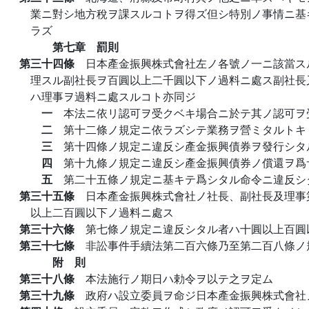
業ニ對シ地方稅ヲ課スルコトヲ得ズ但シ特別ノ事情ニ基
ラズ
第七章 罰則
第三十四條
日本產金振興株式會社左ノ各號ノ一ニ該當ス
理スル副社長ヲ百圓以上二千圓以下ノ過料ニ處ス副社長
ハ理事ヲ過料ニ處スルコト亦同ジ
一
本法ニ依リ認可ヲ受クベキ場合ニ於テ其ノ認可ヲ
二
第十二條ノ規定ニ依ラズシテ業務ヲ營ミタルトキ
三
第十四條ノ規定ニ違反シ產金振興債券ヲ發行シタ
四
第十九條ノ規定ニ違反シ產金振興債券ノ償還ヲ爲
五
第二十五條ノ規定ニ基キテ爲シタル命令ニ違反シ
第三十五條
日本產金振興株式會社ノ社長、副社長及理事
以上二百圓以下ノ過料ニ處ス
第三十六條
第七條ノ規定ニ違反シタル者ハ十圓以上百圓
第三十七條
非訟事件手續法第二百六條乃至第二百八條ノ
附 則
第三十八條
本法施行ノ期日ハ勅令ヲ以テ之ヲ定ム
第三十九條
政府ハ設立委員ヲ命ジ日本產金振興株式會社