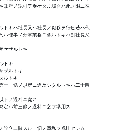
キ政府ノ認可ヲ受ケタル場合ハ此ノ限ニ在
ルトキハ社長又ハ社長ノ職務ヲ行ヒ若ハ代
又ハ理事ノ分掌業務ニ係ルトキハ副社長又
受ケザルトキ
ルトキ
サザルトキ
タルトキ
第十一條ノ規定ニ違反シタルトキハ二十圓
以下ノ過料ニ處ス
規定ハ前三條ノ過料ニ之ヲ準用ス
ノ設立ニ關スル一切ノ事務ヲ處理セシム