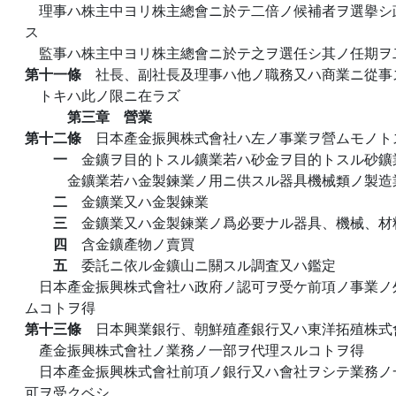
理事ハ株主中ヨリ株主總會ニ於テ二倍ノ候補者ヲ選擧シ
ス
監事ハ株主中ヨリ株主總會ニ於テ之ヲ選任シ其ノ任期ヲ
第十一條
社長、副社長及理事ハ他ノ職務又ハ商業ニ從事
トキハ此ノ限ニ在ラズ
第三章 營業
第十二條
日本產金振興株式會社ハ左ノ事業ヲ營ムモノト
一
金鑛ヲ目的トスル鑛業若ハ砂金ヲ目的トスル砂鑛
金鑛業若ハ金製鍊業ノ用ニ供スル器具機械類ノ製造
二
金鑛業又ハ金製鍊業
三
金鑛業又ハ金製鍊業ノ爲必要ナル器具、機械、材
四
含金鑛產物ノ賣買
五
委託ニ依ル金鑛山ニ關スル調査又ハ鑑定
日本產金振興株式會社ハ政府ノ認可ヲ受ケ前項ノ事業ノ
ムコトヲ得
第十三條
日本興業銀行、朝鮮殖產銀行又ハ東洋拓殖株式
產金振興株式會社ノ業務ノ一部ヲ代理スルコトヲ得
日本產金振興株式會社前項ノ銀行又ハ會社ヲシテ業務ノ
可ヲ受クベシ