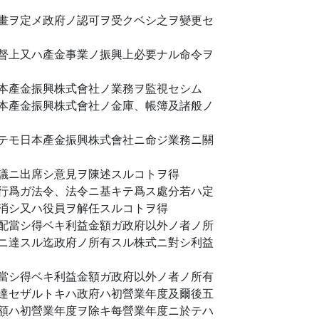
畫ヲ定メ政府ノ認可ヲ受クベシ之ヲ變更セ
督上又ハ產金事業ノ振興上必要ナル命令ヲ
本產金振興株式會社ノ業務ヲ監視セシム
本產金振興株式會社ノ金庫、帳簿及諸般ノ
テモ日本產金振興株式會社ニ命ジ業務ニ關
議ニ出席シ意見ヲ陳述スルコトヲ得
行爲ガ法令、法令ニ基キテ爲ス處分若ハ定
消シ又ハ役員ヲ解任スルコトヲ得
配當シ得ベキ利益金額ガ政府以外ノ者ノ所
ニ達スル迄政府ノ所有スル株式ニ對シ利益
當シ得ベキ利益金額ガ政府以外ノ者ノ所有
達セザルトキハ政府ハ初營業年度及爾後五
額ハ初營業年度ヲ除キ每營業年度ニ於テハ