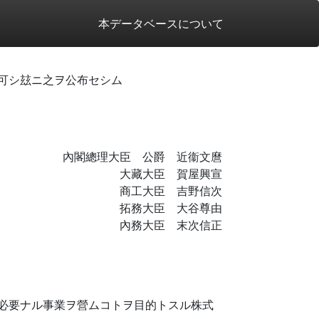
本データベースについて
可シ玆ニ之ヲ公布セシム
內閣總理大臣 公爵 近衞文麿
大藏大臣 賀屋興宣
商工大臣 吉野信次
拓務大臣 大谷尊由
內務大臣 末次信正
必要ナル事業ヲ營ムコトヲ目的トスル株式