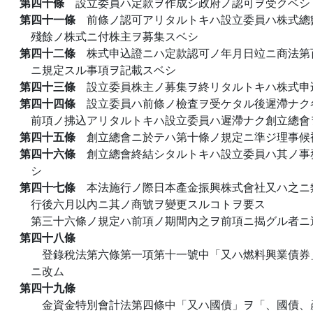
第四十條
設立委員ハ定款ヲ作成シ政府ノ認可ヲ受クベシ
第四十一條
前條ノ認可アリタルトキハ設立委員ハ株式總
殘餘ノ株式ニ付株主ヲ募集スベシ
第四十二條
株式申込證ニハ定款認可ノ年月日竝ニ商法第
ニ規定スル事項ヲ記載スベシ
第四十三條
設立委員株主ノ募集ヲ終リタルトキハ株式申
第四十四條
設立委員ハ前條ノ檢査ヲ受ケタル後遲滯ナク
前項ノ拂込アリタルトキハ設立委員ハ遲滯ナク創立總會
第四十五條
創立總會ニ於テハ第十條ノ規定ニ準ジ理事候
第四十六條
創立總會終結シタルトキハ設立委員ハ其ノ事
シ
第四十七條
本法施行ノ際日本產金振興株式會社又ハ之ニ
行後六月以內ニ其ノ商號ヲ變更スルコトヲ要ス
第三十六條ノ規定ハ前項ノ期間內之ヲ前項ニ揭グル者ニ
第四十八條
登錄稅法第六條第一項第十一號中「又ハ燃料興業債券
ニ改ム
第四十九條
金資金特別會計法第四條中「又ハ國債」ヲ「、國債、