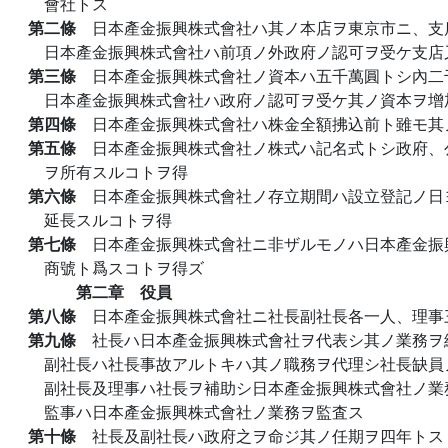
會社トス
第二條
日本產金振興株式會社ハ其ノ本店ヲ東京市ニ、支
日本產金振興株式會社ハ前項ノ外政府ノ認可ヲ受ケ支店
第三條
日本產金振興株式會社ノ資本ハ五千萬圓トシ內二
日本產金振興株式會社ハ政府ノ認可ヲ受ケ其ノ資本ヲ增
第四條
日本產金振興株式會社ハ株金全額拂込前ト雖モ其
第五條
日本產金振興株式會社ノ株式ハ記名式トシ政府、
ヲ所有スルコトヲ得
第六條
日本產金振興株式會社ノ存立期間ハ設立登記ノ日
延長スルコトヲ得
第七條
日本產金振興株式會社ニ非ザルモノハ日本產金振
商號ト爲スコトヲ得ズ
第二章 役員
第八條
日本產金振興株式會社ニ社長副社長各一人、理事
第九條
社長ハ日本產金振興株式會社ヲ代表シ其ノ業務ヲ
副社長ハ社長事故アルトキハ其ノ職務ヲ代理シ社長缺員
副社長及理事ハ社長ヲ補助シ日本產金振興株式會社ノ業
監事ハ日本產金振興株式會社ノ業務ヲ監査ス
第十條
社長及副社長ハ政府之ヲ命ジ其ノ任期ヲ四年トス