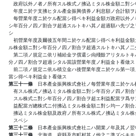
政府以外ノ者ノ所有スル株式ノ拂込ミタル株金額ニ對シ
年度ニ於テ支拂ヒタル產金振興債券ノ利息額ノ合計額ヲ
每營業年度ニ於ケル配當シ得ベキ利益金額ガ政府以外ノ
シ年百分ノ四ノ割合ヲ超過スルトキハ其ノ超過額ハ先ヅ之
シ
初營業年度及爾後五年間ニ於ケル配當シ得ベキ利益金額
ル株金額ニ對シ年百分ノ四ノ割合ヲ超過スルトキハ其ノ二
第二項ノ規定ニ依リ補給金ヲ償還シ尙殘餘アリタルトキ
分ノ四ノ割合ヲ超過シタル當該營業年度ノ利益金ト看做ス
前二項ノ規定ニ依ル積立金ハ後營業年度ニ於ケル第一項
當シ得ベキ利益金ト看做ス
第三十一條
日本產金振興株式會社ノ每營業年度ニ於ケル
有スル株式ノ拂込ミタル株金額ニ對シ年百分ノ四ノ割合
スル株式ニ對シ年百分ノ四ノ割合ヲ超エ利益配當ヲ爲サ
益配當ガ總株式ニ付拂込ミタル株金額ニ對シ均一ノ割合
拂込ミタル株金額及政府ノ所有スル株式ノ拂込ミタル株
スベシ
第三十二條
日本產金振興株式會社ニハ開業ノ年及其ノ翌
第三十三條
北海道、府縣及市町村其ノ他之ニ準ズベキモ