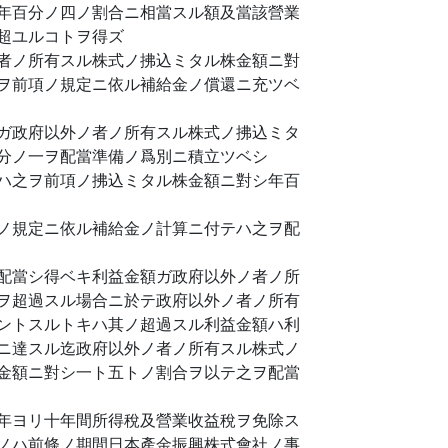
年百分ノ四ノ割合ニ相當スル額及當該營業
超ユルコトヲ得ズ
者ノ所有スル株式ノ拂込ミタル株金額ニ對
ヲ前項ノ規定ニ依ル補給金ノ償還ニ充ツベ
ガ政府以外ノ者ノ所有スル株式ノ拂込ミタ
分ノ一ヲ配當準備ノ爲別ニ積立ツベシ
ハ之ヲ前項ノ拂込ミタル株金額ニ對シ年百
ノ規定ニ依ル補給金ノ計算ニ付テハ之ヲ配
配當シ得ベキ利益金額ガ政府以外ノ者ノ所
ヲ超過スル場合ニ於テ政府以外ノ者ノ所有
ントスルトキハ其ノ超過スル利益金額ハ利
ニ達スル迄政府以外ノ者ノ所有スル株式ノ
金額ニ對シ一ト五トノ割合ヲ以テ之ヲ配當
年ヨリ十年間所得稅及營業收益稅ヲ免除ス
ノハ前條ノ期間日本產金振興株式會社ノ事