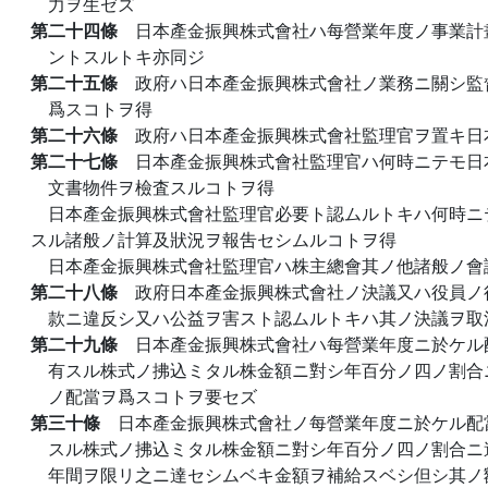
力ヲ生ゼズ
第二十四條
日本產金振興株式會社ハ每營業年度ノ事業計
ントスルトキ亦同ジ
第二十五條
政府ハ日本產金振興株式會社ノ業務ニ關シ監
爲スコトヲ得
第二十六條
政府ハ日本產金振興株式會社監理官ヲ置キ日
第二十七條
日本產金振興株式會社監理官ハ何時ニテモ日
文書物件ヲ檢査スルコトヲ得
日本產金振興株式會社監理官必要ト認ムルトキハ何時ニ
スル諸般ノ計算及狀況ヲ報吿セシムルコトヲ得
日本產金振興株式會社監理官ハ株主總會其ノ他諸般ノ會
第二十八條
政府日本產金振興株式會社ノ決議又ハ役員ノ
款ニ違反シ又ハ公益ヲ害スト認ムルトキハ其ノ決議ヲ取
第二十九條
日本產金振興株式會社ハ每營業年度ニ於ケル
有スル株式ノ拂込ミタル株金額ニ對シ年百分ノ四ノ割合
ノ配當ヲ爲スコトヲ要セズ
第三十條
日本產金振興株式會社ノ每營業年度ニ於ケル配
スル株式ノ拂込ミタル株金額ニ對シ年百分ノ四ノ割合ニ
年間ヲ限リ之ニ達セシムベキ金額ヲ補給スベシ但シ其ノ