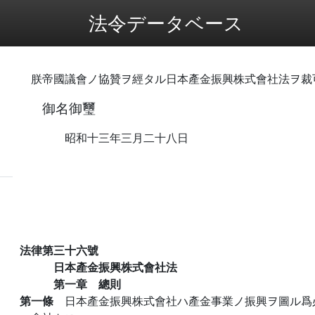
法令データベース
朕帝國議會ノ協贊ヲ經タル日本產金振興株式會社法ヲ裁
御名御璽
昭和十三年三月二十八日
法律第三十六號
日本產金振興株式會社法
第一章 總則
第一條
日本產金振興株式會社ハ產金事業ノ振興ヲ圖ル爲