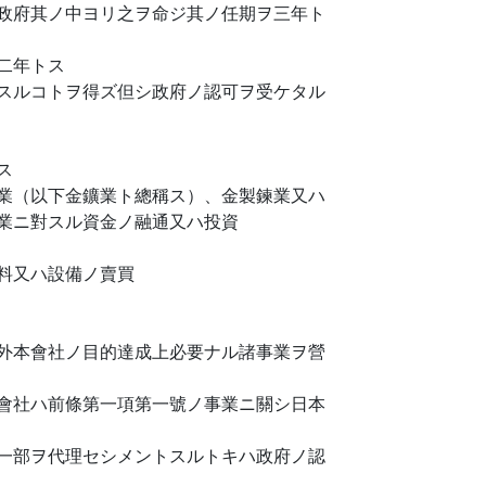
政府其ノ中ヨリ之ヲ命ジ其ノ任期ヲ三年ト
二年トス
スルコトヲ得ズ但シ政府ノ認可ヲ受ケタル
ス
業（以下金鑛業ト總稱ス）、金製鍊業又ハ
業ニ對スル資金ノ融通又ハ投資
料又ハ設備ノ賣買
外本會社ノ目的達成上必要ナル諸事業ヲ營
會社ハ前條第一項第一號ノ事業ニ關シ日本
一部ヲ代理セシメントスルトキハ政府ノ認