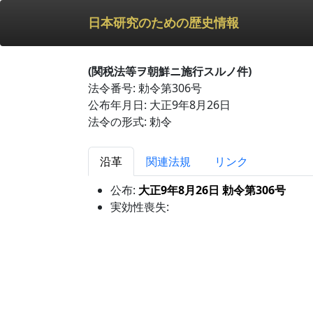
日本研究のための歴史情報
(関税法等ヲ朝鮮ニ施行スルノ件)
法令番号: 勅令第306号
公布年月日: 大正9年8月26日
法令の形式: 勅令
沿革
関連法規
リンク
公布:
大正9年8月26日 勅令第306号
実効性喪失: