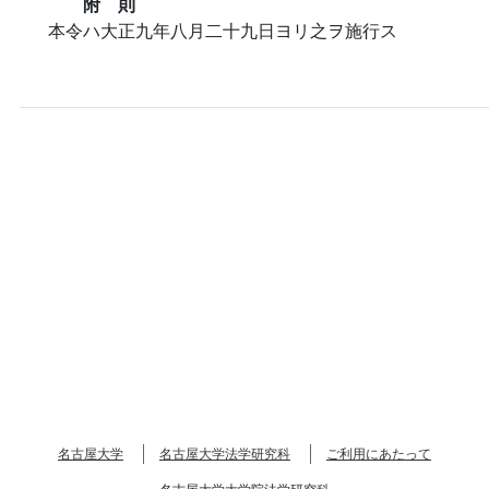
附 則
本令ハ大正九年八月二十九日ヨリ之ヲ施行ス
名古屋大学
名古屋大学法学研究科
ご利用にあたって