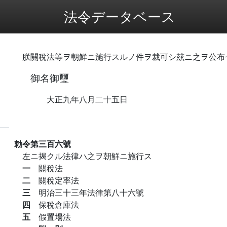
法令データベース
朕關稅法等ヲ朝鮮ニ施行スルノ件ヲ裁可シ玆ニ之ヲ公布
御名御璽
大正九年八月二十五日
勅令第三百六號
左ニ揭クル法律ハ之ヲ朝鮮ニ施行ス
一
關稅法
二
關稅定率法
三
明治三十三年法律第八十六號
四
保稅倉庫法
五
假置場法