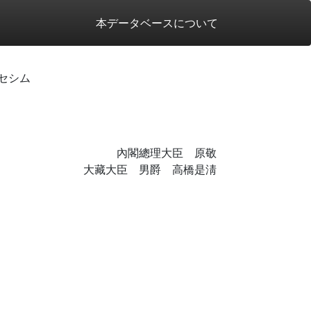
本データベースについて
セシム
內閣總理大臣 原敬
大藏大臣 男爵 高橋是淸