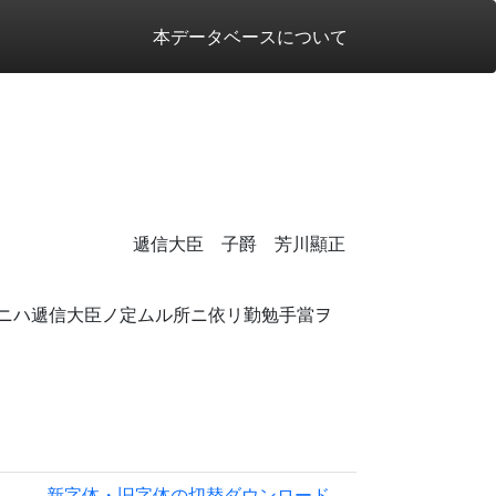
本データベースについて
遞信大臣 子爵 芳川顯正
ニハ遞信大臣ノ定ムル所ニ依リ勤勉手當ヲ
新字体・旧字体の切替
ダウンロード