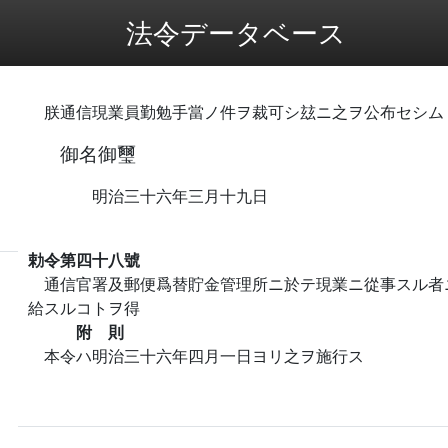
法令データベース
朕通信現業員勤勉手當ノ件ヲ裁可シ玆ニ之ヲ公布セシム
御名御璽
明治三十六年三月十九日
勅令第四十八號
通信官署及郵便爲替貯金管理所ニ於テ現業ニ從事スル者
給スルコトヲ得
附 則
本令ハ明治三十六年四月一日ヨリ之ヲ施行ス