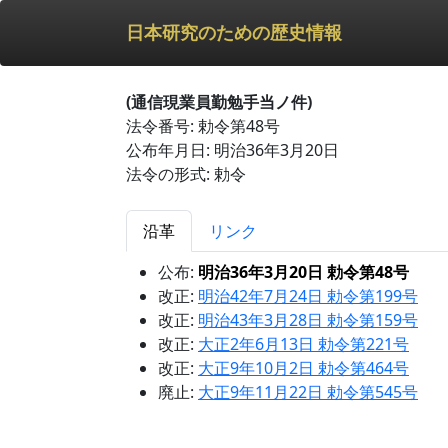
日本研究のための歴史情報
(通信現業員勤勉手当ノ件)
法令番号: 勅令第48号
公布年月日: 明治36年3月20日
法令の形式: 勅令
沿革
リンク
公布:
明治36年3月20日 勅令第48号
改正:
明治42年7月24日 勅令第199号
改正:
明治43年3月28日 勅令第159号
改正:
大正2年6月13日 勅令第221号
改正:
大正9年10月2日 勅令第464号
廃止:
大正9年11月22日 勅令第545号