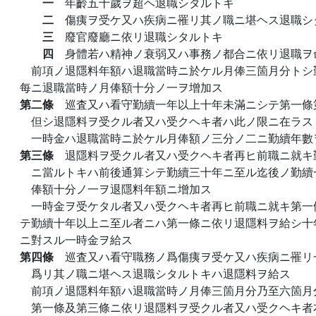
一
年齡五十歲ヲ超ヘ退職シタルトキ
二
傷痍ヲ受ケ又ハ疾病ニ罹リ其ノ職ニ堪ヘス退職シ
三
廢官廢廳ニ依リ退職シタルトキ
四
身體若ハ精神ノ衰弱又ハ事務ノ都合ニ依リ退職ヲ
前項ノ退隱料年額ハ退職當時ニ於ケル月俸三箇月分トシ
每ニ退職當時ノ月俸額十分ノ一ヲ增加ス
第二條
巡査又ハ看守勤續一年以上十年未滿ニシテ第一條
但シ退隱料ヲ受クル者又ハ受クヘキ者ハ此ノ限ニ在ラス
一時金ハ退職當時ニ於ケル月俸額ノ三分ノ二ニ勤續年數
第三條
退隱料ヲ受クル者又ハ受クヘキ者再ヒ前職ニ就キ
ニ當ルトキハ前後通算シテ勤續三十年ニ至ル迄後ノ勤續
俸額十分ノ一ヲ退隱料年額ニ增加ス
一時金ヲ受ケタル者又ハ受クヘキ者再ヒ前職ニ就キ第一
テ勤續十年以上ニ至ル者ニハ第一條ニ依リ退隱料ヲ給シ十
ニ對スル一時金ヲ給ス
第四條
巡査又ハ看守職務ノ爲傷痍ヲ受ケ又ハ疾病ニ罹リ
爲リ其ノ職ニ堪ヘス退職シタルトキハ退隱料ヲ給ス
前項ノ退隱料年額ハ退職當時ノ月俸三箇月分乃至六箇月
第一條及第三條ニ依リ退隱料ヲ受クル者又ハ受クヘキ者