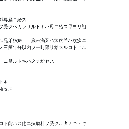
系尊屬ニ給ス
ヲ受クヘカラサルトキハ母ニ給ス母ヨリ祖
ル兄弟姊妹二十歲未滿又ハ篤疾若ハ癈疾ニ
ノ三箇年分以內ヲ一時限リ給スルコトアル
一ニ當ルトキハ之ヲ給セス
トキ
給セス
コト能ハス他ニ扶助料ヲ受クル者ナキトキ