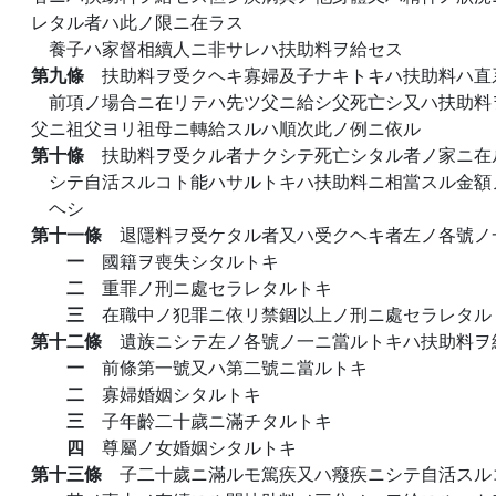
レタル者ハ此ノ限ニ在ラス
養子ハ家督相續人ニ非サレハ扶助料ヲ給セス
第九條
扶助料ヲ受クヘキ寡婦及子ナキトキハ扶助料ハ直
前項ノ場合ニ在リテハ先ツ父ニ給シ父死亡シ又ハ扶助料
父ニ祖父ヨリ祖母ニ轉給スルハ順次此ノ例ニ依ル
第十條
扶助料ヲ受クル者ナクシテ死亡シタル者ノ家ニ在
シテ自活スルコト能ハサルトキハ扶助料ニ相當スル金額
ヘシ
第十一條
退隱料ヲ受ケタル者又ハ受クヘキ者左ノ各號ノ
一
國籍ヲ喪失シタルトキ
二
重罪ノ刑ニ處セラレタルトキ
三
在職中ノ犯罪ニ依リ禁錮以上ノ刑ニ處セラレタル
第十二條
遺族ニシテ左ノ各號ノ一ニ當ルトキハ扶助料ヲ
一
前條第一號又ハ第二號ニ當ルトキ
二
寡婦婚姻シタルトキ
三
子年齡二十歲ニ滿チタルトキ
四
尊屬ノ女婚姻シタルトキ
第十三條
子二十歲ニ滿ルモ篤疾又ハ癈疾ニシテ自活スル