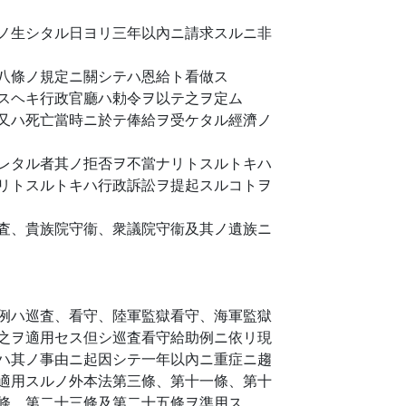
ノ生シタル日ヨリ三年以內ニ請求スルニ非
八條ノ規定ニ關シテハ恩給ト看做ス
スヘキ行政官廳ハ勅令ヲ以テ之ヲ定ム
又ハ死亡當時ニ於テ俸給ヲ受ケタル經濟ノ
レタル者其ノ拒否ヲ不當ナリトスルトキハ
リトスルトキハ行政訴訟ヲ提起スルコトヲ
査、貴族院守衞、衆議院守衞及其ノ遺族ニ
例ハ巡査、看守、陸軍監獄看守、海軍監獄
之ヲ適用セス但シ巡査看守給助例ニ依リ現
ハ其ノ事由ニ起因シテ一年以內ニ重症ニ趨
適用スルノ外本法第三條、第十一條、第十
條、第二十三條及第二十五條ヲ準用ス