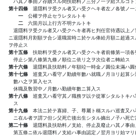
ハ其ノ事由ノ存續スル間扶助料ノ三分ノ一ヲ給スルコト
第十四條
退隱料ヲ受クル者又ハ受クヘキ者左ノ各號ノ一
一
公權ヲ停止セラレタルトキ
二
六箇月以上行方不明ナルトキ
退隱料ヲ受クル者又ハ受クヘキ者再ヒ判任官待遇以上ノ
ニ退隱料月割額ヲ合シ退職當時ニ於ケル俸給月額ニ超過ス
ヲ停止ス
第十五條
扶助料ヲ受クル者又ハ受クヘキ者前條第一項各
停止シ第八條第九條ノ順位ニ依リ之ヲ次位者ニ轉給ス
第十六條
退隱料及扶助料ノ年額竝一時金ノ圓位未滿ハ圓
第十七條
巡査又ハ看守ノ勤續年數ハ就職ノ月ヨリ起算シ
數ハ之ヲ算入セス
休職及敎習中ノ月數ハ勤續年數ニ算入ス
第十八條
巡査又ハ看守其ノ職務ヲ以テ從軍シタルトキハ
ス
第十九條
本法ニ於テ寡婦、子、尊屬ト稱スルハ巡査又ハ
ニ在ル者ヲ謂フ但シ父死亡後出生シタル嫡出ノ子ハ死亡
第二十條
退隱料及扶助料ノ支給、停止及廢止ハ其ノ事由
第五條ニ依ル退隱料ノ支給ハ事由認定ノ翌月ヨリ始マリ