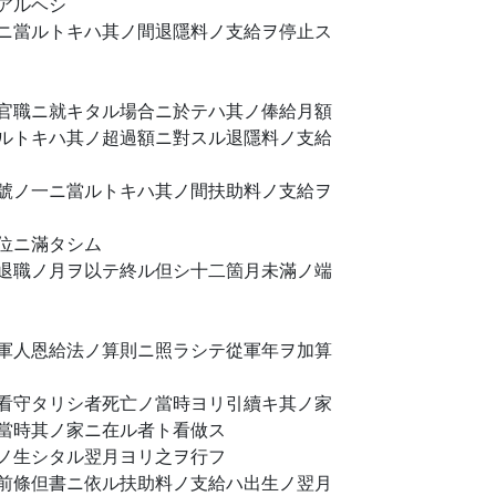
アルヘシ
ニ當ルトキハ其ノ間退隱料ノ支給ヲ停止ス
官職ニ就キタル場合ニ於テハ其ノ俸給月額
ルトキハ其ノ超過額ニ對スル退隱料ノ支給
號ノ一ニ當ルトキハ其ノ間扶助料ノ支給ヲ
位ニ滿タシム
退職ノ月ヲ以テ終ル但シ十二箇月未滿ノ端
軍人恩給法ノ算則ニ照ラシテ從軍年ヲ加算
看守タリシ者死亡ノ當時ヨリ引續キ其ノ家
當時其ノ家ニ在ル者ト看做ス
ノ生シタル翌月ヨリ之ヲ行フ
前條但書ニ依ル扶助料ノ支給ハ出生ノ翌月