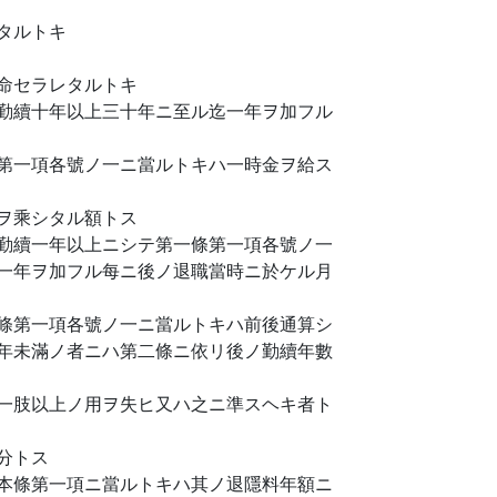
タルトキ
命セラレタルトキ
勤續十年以上三十年ニ至ル迄一年ヲ加フル
第一項各號ノ一ニ當ルトキハ一時金ヲ給ス
ヲ乘シタル額トス
勤續一年以上ニシテ第一條第一項各號ノ一
一年ヲ加フル每ニ後ノ退職當時ニ於ケル月
條第一項各號ノ一ニ當ルトキハ前後通算シ
年未滿ノ者ニハ第二條ニ依リ後ノ勤續年數
一肢以上ノ用ヲ失ヒ又ハ之ニ準スヘキ者ト
分トス
本條第一項ニ當ルトキハ其ノ退隱料年額ニ