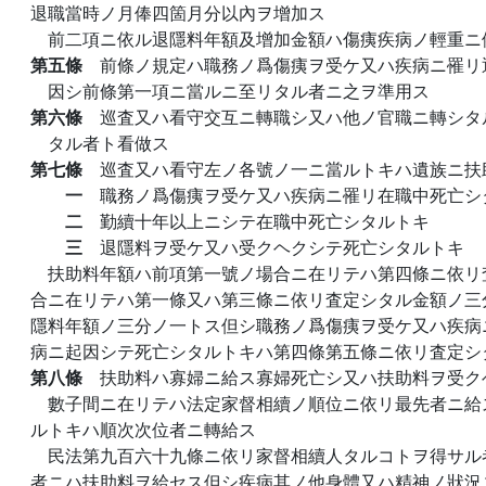
退職當時ノ月俸四箇月分以內ヲ增加ス
前二項ニ依ル退隱料年額及增加金額ハ傷痍疾病ノ輕重ニ
第五條
前條ノ規定ハ職務ノ爲傷痍ヲ受ケ又ハ疾病ニ罹リ
因シ前條第一項ニ當ルニ至リタル者ニ之ヲ準用ス
第六條
巡査又ハ看守交互ニ轉職シ又ハ他ノ官職ニ轉シタ
タル者ト看做ス
第七條
巡査又ハ看守左ノ各號ノ一ニ當ルトキハ遺族ニ扶
一
職務ノ爲傷痍ヲ受ケ又ハ疾病ニ罹リ在職中死亡シ
二
勤續十年以上ニシテ在職中死亡シタルトキ
三
退隱料ヲ受ケ又ハ受クヘクシテ死亡シタルトキ
扶助料年額ハ前項第一號ノ場合ニ在リテハ第四條ニ依リ
合ニ在リテハ第一條又ハ第三條ニ依リ査定シタル金額ノ三
隱料年額ノ三分ノ一トス但シ職務ノ爲傷痍ヲ受ケ又ハ疾病
病ニ起因シテ死亡シタルトキハ第四條第五條ニ依リ査定シ
第八條
扶助料ハ寡婦ニ給ス寡婦死亡シ又ハ扶助料ヲ受ク
數子間ニ在リテハ法定家督相續ノ順位ニ依リ最先者ニ給
ルトキハ順次次位者ニ轉給ス
民法第九百六十九條ニ依リ家督相續人タルコトヲ得サル
者ニハ扶助料ヲ給セス但シ疾病其ノ他身體又ハ精神ノ狀況