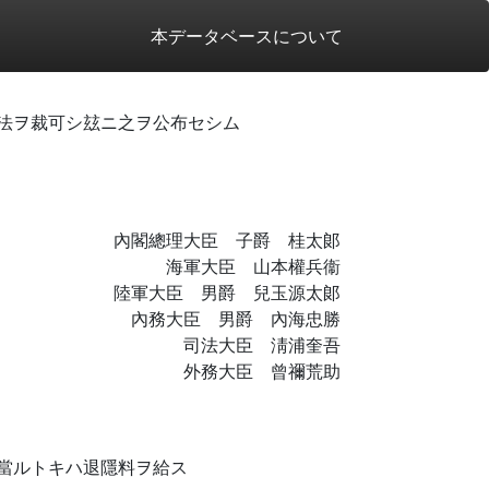
本データベースについて
法ヲ裁可シ玆ニ之ヲ公布セシム
內閣總理大臣 子爵 桂太郞
海軍大臣 山本權兵衞
陸軍大臣 男爵 兒玉源太郞
內務大臣 男爵 內海忠勝
司法大臣 淸浦奎吾
外務大臣 曾禰荒助
當ルトキハ退隱料ヲ給ス