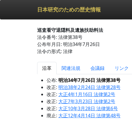
日本研究のための歴史情報
巡査看守退隠料及遺族扶助料法
法令番号: 法律第38号
公布年月日: 明治34年7月26日
法令の形式: 法律
沿革
関連法規
会議録
リンク
公布:
明治34年7月26日 法律第38号
改正:
明治38年2月24日 法律第28号
改正:
大正4年1月16日 法律第2号
改正:
大正7年3月23日 法律第2号
改正:
大正10年3月28日 法律第6号
廃止:
大正12年4月14日 法律第48号