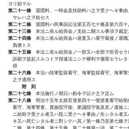
ヨリ始マル
第二十一條
退隱料、一時金及扶助料ハ之ヲ受クヘキ事由
サレハ之ヲ給セス
第二十二條
退隱料ハ民事訴訟法第五百七十條及第六百十
第二十三條
本法ニ依ル給與金ノ支給ニ關スル事項ヲ裁定
第二十四條
本法ニ依ル給與金ハ巡査又ハ看守最後ノ退職
負擔トス
第二十五條
本法ニ依ル給與金ノ一部又ハ全部ヲ拒否セラ
訴願ヲ提起スルコトヲ得違法ニシテ權利ヲ傷害セラレタ
得
第二十六條
本法ハ陸軍監獄看守、海軍監獄看守、海軍警
之ヲ適用ス
附 則
第二十七條
本法施行ノ期日ハ勅令ヲ以テ之ヲ定ム
第二十八條
明治十五年太政官達第四十一號巡査看守給助
看守、海軍警査、貴族院守衞、衆議院守衞及其ノ遺族ニ
ニ給助ヲ受クル者又ハ旣ニ受クヘキ事由ノ生シタル者又
キ又ハ死亡シタル者ニ對シテハ其ノ第一條乃至第七條ヲ
二條、第十四條、第十五條、第二十條第一項、第二十一