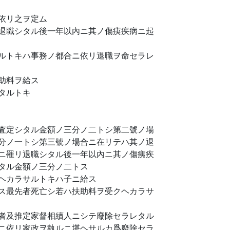
依リ之ヲ定ム
退職シタル後一年以內ニ其ノ傷痍疾病ニ起
ルトキハ事務ノ都合ニ依リ退職ヲ命セラレ
助料ヲ給ス
タルトキ
査定シタル金額ノ三分ノ二トシ第二號ノ場
分ノ一トシ第三號ノ場合ニ在リテハ其ノ退
ニ罹リ退職シタル後一年以內ニ其ノ傷痍疾
タル金額ノ三分ノ二トス
ヘカラサルトキハ子ニ給ス
ス最先者死亡シ若ハ扶助料ヲ受クヘカラサ
者及推定家督相續人ニシテ廢除セラレタル
ニ依リ家政ヲ執ルニ堪ヘサルカ爲廢除セラ