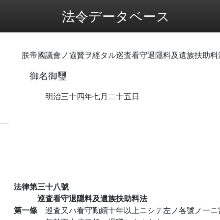
法令データベース
朕帝國議會ノ協贊ヲ經タル巡査看守退隱料及遺族扶助料
御名御璽
明治三十四年七月二十五日
法律第三十八號
巡査看守退隱料及遺族扶助料法
第一條
巡査又ハ看守勤續十年以上ニシテ左ノ各號ノ一ニ