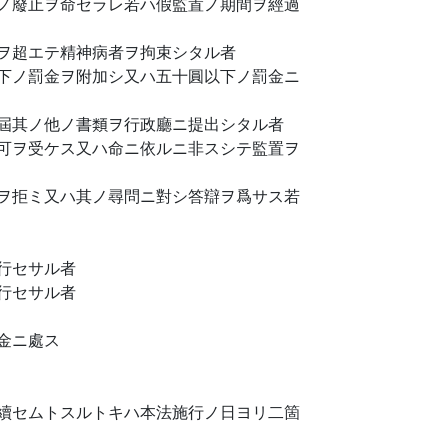
ノ廢止ヲ命セラレ若ハ假監置ノ期間ヲ經過
ヲ超エテ精神病者ヲ拘束シタル者
下ノ罰金ヲ附加シ又ハ五十圓以下ノ罰金ニ
屆其ノ他ノ書類ヲ行政廳ニ提出シタル者
可ヲ受ケス又ハ命ニ依ルニ非スシテ監置ヲ
ヲ拒ミ又ハ其ノ尋問ニ對シ答辯ヲ爲サス若
行セサル者
行セサル者
金ニ處ス
續セムトスルトキハ本法施行ノ日ヨリ二箇