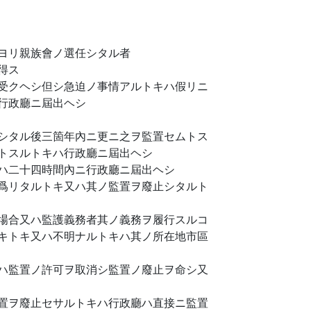
ヨリ親族會ノ選任シタル者
得ス
受クヘシ但シ急迫ノ事情アルトキハ假リニ
行政廳ニ屆出ヘシ
シタル後三箇年內ニ更ニ之ヲ監置セムトス
トスルトキハ行政廳ニ屆出ヘシ
ハ二十四時間內ニ行政廳ニ屆出ヘシ
爲リタルトキ又ハ其ノ監置ヲ廢止シタルト
場合又ハ監護義務者其ノ義務ヲ履行スルコ
キトキ又ハ不明ナルトキハ其ノ所在地市區
ハ監置ノ許可ヲ取消シ監置ノ廢止ヲ命シ又
置ヲ廢止セサルトキハ行政廳ハ直接ニ監置