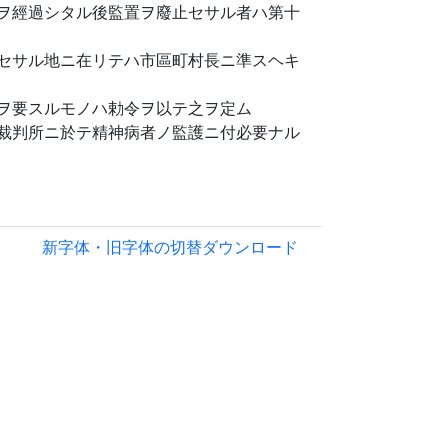
ヲ經過シタル後監置ヲ廢止セサル者ハ第十
セサル地ニ在リテハ市區町村長ニ準スヘキ
ヲ要スルモノハ勅令ヲ以テ之ヲ定ム
裁判所ニ於テ精神病者ノ監護ニ付必要ナル
新字体・旧字体の切替
ダウンロード