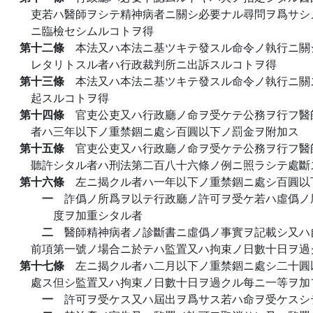
吏若ハ醫師ヲシテ精神病者ニ關シ必要ナル尋問ヲ爲サシ
ニ臨檢セシムルコトヲ得
第十二條
本法又ハ本法ニ基ツキテ發スル命令ノ執行ニ關
レタリトスル者ハ行政裁判所ニ出訴スルコトヲ得
第十三條
本法又ハ本法ニ基ツキテ發スル命令ノ執行ニ關
起スルコトヲ得
第十四條
官吏公吏又ハ行政廳ノ命ヲ受ケテ公務ヲ行フ醫
者ハ三年以下ノ重禁錮ニ處シ百圓以下ノ罰金ヲ附加ス
第十五條
官吏公吏又ハ行政廳ノ命ヲ受ケテ公務ヲ行フ醫
聽許シタル者ハ刑法第二百八十六條ノ例ニ照ラシテ處斷
第十六條
左ニ揭クル者ハ一年以下ノ重禁錮ニ處シ百圓以
一
詐僞ノ所爲ヲ以テ行政廳ノ許可ヲ受ケ若ハ虛僞ノ
度ヲ加重シタル者
二
醫師精神病者ノ診斷書ニ虛僞ノ事實ヲ記載シ又ハ
前項第一號ノ場合ニ於テハ監置又ハ拘束ノ日數十日ヲ過
第十七條
左ニ揭クル者ハ二月以下ノ重禁錮ニ處シ二十圓
處ス但シ監置又ハ拘束ノ日數十日ヲ過クル每ニ一等ヲ加
一
許可ヲ受ケス又ハ屆出ヲ爲サス若ハ命ヲ受ケスシ