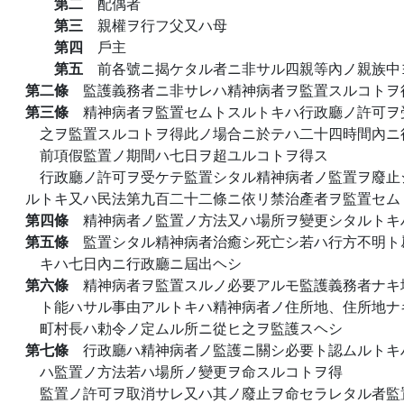
第二
配偶者
第三
親權ヲ行フ父又ハ母
第四
戶主
第五
前各號ニ揭ケタル者ニ非サル四親等內ノ親族中
第二條
監護義務者ニ非サレハ精神病者ヲ監置スルコトヲ
第三條
精神病者ヲ監置セムトスルトキハ行政廳ノ許可ヲ
之ヲ監置スルコトヲ得此ノ場合ニ於テハ二十四時間內ニ
前項假監置ノ期間ハ七日ヲ超ユルコトヲ得ス
行政廳ノ許可ヲ受ケテ監置シタル精神病者ノ監置ヲ廢止
ルトキ又ハ民法第九百二十二條ニ依リ禁治產者ヲ監置セム
第四條
精神病者ノ監置ノ方法又ハ場所ヲ變更シタルトキ
第五條
監置シタル精神病者治癒シ死亡シ若ハ行方不明ト
キハ七日內ニ行政廳ニ屆出ヘシ
第六條
精神病者ヲ監置スルノ必要アルモ監護義務者ナキ
ト能ハサル事由アルトキハ精神病者ノ住所地、住所地ナ
町村長ハ勅令ノ定ムル所ニ從ヒ之ヲ監護スヘシ
第七條
行政廳ハ精神病者ノ監護ニ關シ必要ト認ムルトキ
ハ監置ノ方法若ハ場所ノ變更ヲ命スルコトヲ得
監置ノ許可ヲ取消サレ又ハ其ノ廢止ヲ命セラレタル者監