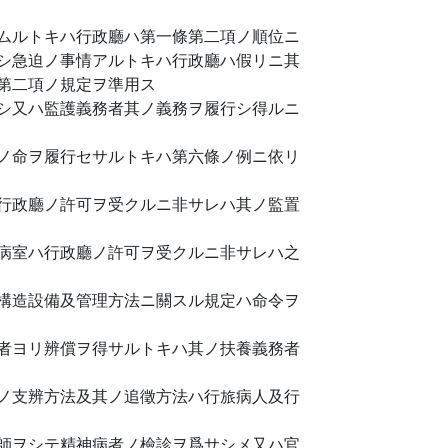
ムルトキハ行政廳ハ第一條第二項ノ順位ニ
シ急迫ノ事情アルトキハ行政廳ハ假リニ其
第二項ノ規定ヲ準用ス
シ又ハ監護義務者其ノ義務ヲ履行シ得ルニ
ノ命ヲ履行セサルトキハ第六條ノ例ニ依リ
行政廳ノ許可ヲ受クルニ非サレハ其ノ監置
病室ハ行政廳ノ許可ヲ受クルニ非サレハ之
構造設備及管理方法ニ關スル規定ハ命令ヲ
者ヨリ辨償ヲ得サルトキハ其ノ扶養義務者
ノ支辨方法及其ノ追徵方法ハ行旅病人及行
師ヲシテ精神病者ノ檢診ヲ爲サシメ又ハ官