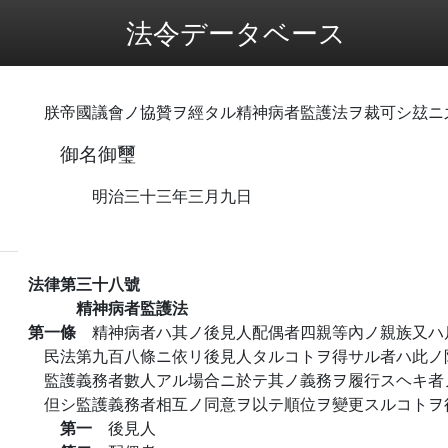
法令データベース
朕帝國議會ノ協贊ヲ經タル精神病者監護法ヲ裁可シ玆ニ
御名御璽
明治三十三年三月九日
法律第三十八號
精神病者監護法
第一條
精神病者ハ其ノ後見人配偶者四親等內ノ親族又ハ
民法第九百八條ニ依リ後見人タルコトヲ得サル者ハ此ノ
監護義務者數人アル場合ニ於テ其ノ義務ヲ履行スヘキ者
但シ監護義務者相互ノ同意ヲ以テ順位ヲ變更スルコトヲ
第一
後見人