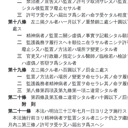
二
禁治產ノ宣吿又ハ監置ノ許可ヲ取消サレ又ハ監置
シタル後監置ヲ廢止セサル者
三
許可ヲ受ケ又ハ屆出ヲ爲シ若ハ命ヲ受ケタル程度
第十八條
左ニ揭クル者ハ一月以下ノ重禁錮ニ處シ十圓以
處ス
一
精神病者ノ監置ニ關シ虛僞ノ事實ヲ記載シタル願
二
監護義務ヲ履行スヘキ順位ニ在ラサル者ニシテ許
廢止シ又ハ監置ノ方法若ハ場所ヲ變更シタル者
三
官吏又ハ行政廳ノ指定シタル醫師ノ臨檢若ハ檢診
ハ虛僞ノ答辯ヲ爲シタル者
第十九條
左ニ揭クル者ハ百圓以下ノ罰金ニ處ス
一
監置ノ方法若ハ場所ノ變更ヲ命セラレ其ノ命ヲ履
二
監護義務者精神病者ノ監置ヲ命セラレ其ノ命ヲ履
三
第八條第四項及第九條第一項ニ違背シタル者
第二十條
第四條及第五條ニ違背シタル者ハ十圓以下ノ罰
附 則
第二十一條
本法ハ明治三十三年七月一日ヨリ之ヲ施行ス
本法施行前ヨリ精神病者ヲ監置シタル者ニシテ仍之ヲ繼
月內ニ第三條ノ許可ヲ受ケ又ハ屆出ヲ爲スヘシ