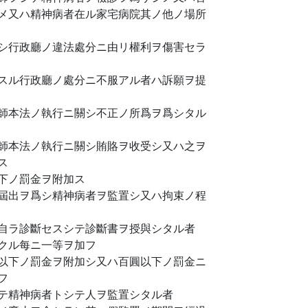
メ又ハ精神病者在ル家宅病院其ノ他ノ場所
シ行政廳ノ違法處分ニ由リ權利ヲ傷害セラ
スル行政廳ノ處分ニ不服アル者ハ訴願ヲ提
師本法ノ執行ニ關シ不正ノ所爲ヲ爲シタル
師本法ノ執行ニ關シ賄賂ヲ收受シ又ハ之ヲ
ス
下ノ罰金ヲ附加ス
屆出ヲ爲シ精神病者ヲ監置シ又ハ拘束ノ程
自ラ診斷セスシテ診斷書ヲ授與シタル者
クル每ニ一等ヲ加フ
以下ノ罰金ヲ附加シ又ハ百圓以下ノ罰金ニ
フ
テ精神病者トシテ人ヲ監置シタル者