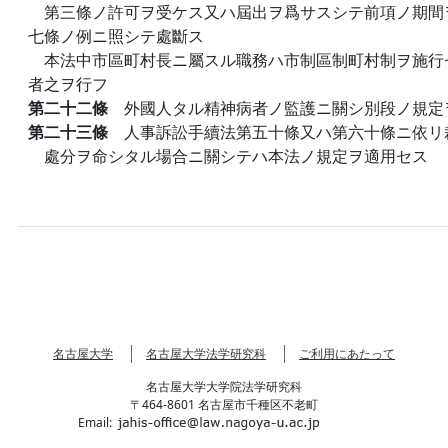
第三條ノ許可ヲ受ケス又ハ屆出ヲ爲サスシテ前項ノ期間
七條ノ例ニ照シテ處斷ス
本法中市區町村長ニ屬スル職務ハ市制區制町村制ヲ施行
者之ヲ行フ
第二十二條
外國人タル精神病者ノ監護ニ關シ別段ノ規定
第二十三條
人事訴訟手續法第五十條又ハ第六十條ニ依リ
處分ヲ命シタル場合ニ關シテハ本法ノ規定ヲ適用セス
名古屋大学
名古屋大学法学研究科
ご利用にあたって
名古屋大学大学院法学研究科
〒464-8601 名古屋市千種区不老町
Email: