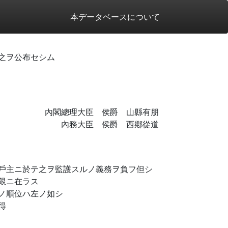
本データベースについて
之ヲ公布セシム
內閣總理大臣 侯爵 山縣有朋
內務大臣 侯爵 西鄕從道
戶主ニ於テ之ヲ監護スルノ義務ヲ負フ但シ
限ニ在ラス
ノ順位ハ左ノ如シ
得