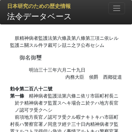
日本研究のための歴史情報
法令データベース
朕精神病者監護法第六條及第八條第三項ニ依レル
監護ニ關スル件ヲ裁可シ玆ニ之ヲ公布セシム
御名御璽
明治三十三年六月二十九日
內務大臣 侯爵 西鄕從道
勅令第二百八十二號
第一條
精神病者監護法第六條ニ依リ市區町村長ニ
於テ精神病者ヲ監置スヘキ場合ニ於テハ地方長官
ノ認可ヲ受クヘシ
前項地方長官ノ認可ヲ受クル暇ナキトキハ市區町
村長ハ警察官署ノ同意ヲ經テ三十日內精神病者ヲ監
置スルコトヲ得但シ急迫ノ事情アルトキハ警察官署