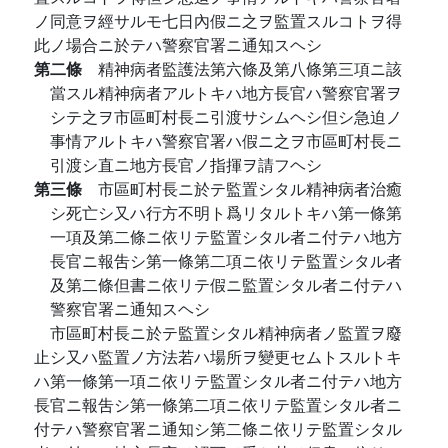
ノ同意ヲ經サルモ七日內假ニ之ヲ監置スルコトヲ得
此ノ場合ニ於テハ警察官署ニ通知スヘシ
第二條
精神病者監護法第六條及第八條第三項ニ該
當スル精神病者アルトキハ地方長官ハ警察官署ヲ
シテ之ヲ市區町村長ニ引渡サシムヘシ但シ急迫ノ
事情アルトキハ警察官署ハ假ニ之ヲ市區町村長ニ
引渡シ直ニ地方長官ノ指揮ヲ請フヘシ
第三條
市區町村長ニ於テ監置シタル精神病者治癒
シ死亡シ又ハ行方不明ト爲リタルトキハ第一條第
一項及第二條ニ依リテ監置シタル者ニ付テハ地方
長官ニ報吿シ第一條第二項ニ依リテ監置シタル者
及第二條但書ニ依リテ假ニ監置シタル者ニ付テハ
警察官署ニ通知スヘシ
市區町村長ニ於テ監置シタル精神病者ノ監置ヲ廢
止シ又ハ監置ノ方法若ハ場所ヲ變更セムトスルトキ
ハ第一條第一項ニ依リテ監置シタル者ニ付テハ地方
長官ニ報吿シ第一條第二項ニ依リテ監置シタル者ニ
付テハ警察官署ニ通知シ第二條ニ依リテ監置シタル