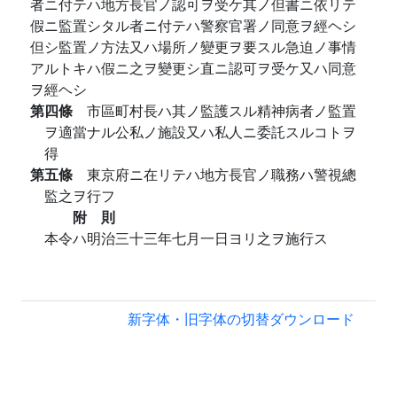
者ニ付テハ地方長官ノ認可ヲ受ケ其ノ但書ニ依リテ
假ニ監置シタル者ニ付テハ警察官署ノ同意ヲ經ヘシ
但シ監置ノ方法又ハ場所ノ變更ヲ要スル急迫ノ事情
アルトキハ假ニ之ヲ變更シ直ニ認可ヲ受ケ又ハ同意
ヲ經ヘシ
第四條
市區町村長ハ其ノ監護スル精神病者ノ監置
ヲ適當ナル公私ノ施設又ハ私人ニ委託スルコトヲ
得
第五條
東京府ニ在リテハ地方長官ノ職務ハ警視總
監之ヲ行フ
附 則
本令ハ明治三十三年七月一日ヨリ之ヲ施行ス
新字体・旧字体の切替
ダウンロード