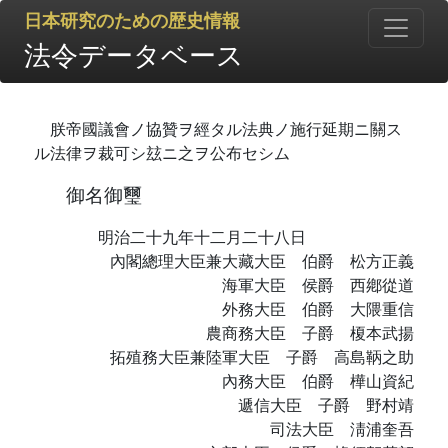
日本研究のための歴史情報
法令データベース
朕帝國議會ノ協贊ヲ經タル法典ノ施行延期ニ關ス
ル法律ヲ裁可シ玆ニ之ヲ公布セシム
御名御璽
明治二十九年十二月二十八日
內閣總理大臣兼大藏大臣 伯爵 松方正義
海軍大臣 侯爵 西鄕從道
外務大臣 伯爵 大隈重信
農商務大臣 子爵 榎本武揚
拓殖務大臣兼陸軍大臣 子爵 高島鞆之助
內務大臣 伯爵 樺山資紀
遞信大臣 子爵 野村靖
司法大臣 淸浦奎吾