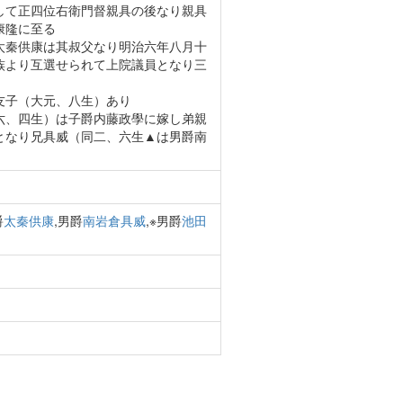
して正四位右衛門督親具の後なり親具
康隆に至る
太秦供康は其叔父なり明治六年八月十
族より互選せられて上院議員となり三
友子（大元、八生）あり
六、四生）は子爵内藤政學に嫁し弟親
となり兄具威（同二、六生▲は男爵南
爵
太秦供康
,男爵
南岩倉具威
,※男爵
池田