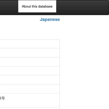
About this database
Japanese
叔母