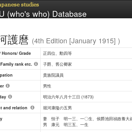
Japanese studies
 (who's who) Database
河護麿
(4th Edition [January 1915] )
/ Honors/ Grade
正四位、勳四等
/ Family rank etc.
子爵、舊公卿家
pation
貴族院議員
er
男性
day
明治六年八月十三日 (1873)
t and relation
堀河康隆の五男
ly
妻 恒子 明一三、一〇生、侯爵池田禎政養大
男 康元 明三五、一生