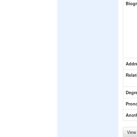
Biog
Addr
Relat
Degr
Pron
Anot
View 