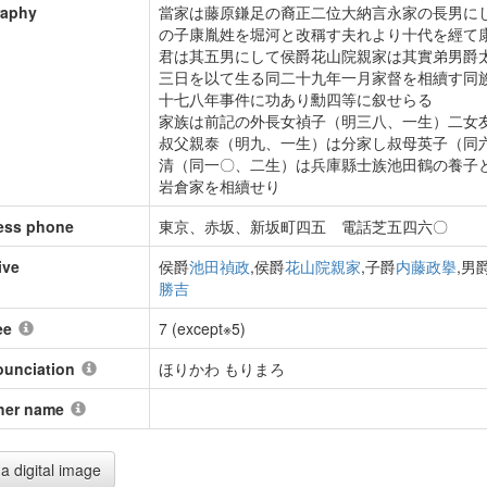
raphy
當家は藤原鎌足の裔正二位大納言永家の長男に
の子康胤姓を堀河と改稱す夫れより十代を經て
君は其五男にして侯爵花山院親家は其實弟男爵
三日を以て生る同二十九年一月家督を相續す同
十七八年事件に功あり勳四等に叙せらる
家族は前記の外長女禎子（明三八、一生）二女
叔父親泰（明九、一生）は分家し叔母英子（同
清（同一〇、二生）は兵庫縣士族池田鶴の養子
岩倉家を相續せり
ess phone
東京、赤坂、新坂町四五 電話芝五四六〇
ive
侯爵
池田禎政
,侯爵
花山院親家
,子爵
内藤政擧
,男
勝吉
ee
7 (except※5)
ounciation
ほりかわ もりまろ
her name
a digital image