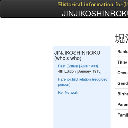
Historical information for 
JINJIKOSHINROKU
堀
JINJIKOSHINROKU
Rank
(who's who)
Title
First Edition [April 1903]
4th Edition [January 1915]
Occu
Parent-child relation (recorded
Gend
person)
Ref Network
Birth
Paren
Fami