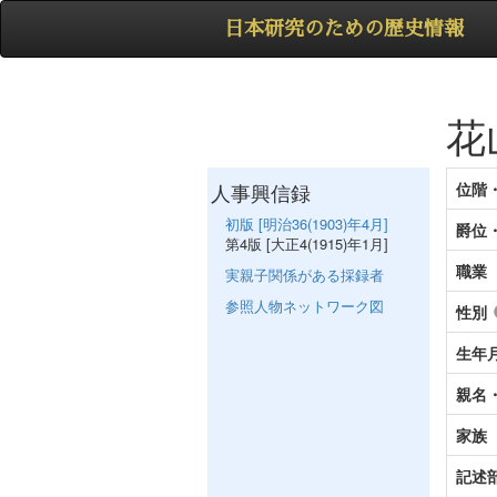
日本研究のための歴史情報
花
人事興信録
位階
初版 [明治36(1903)年4月]
爵位
第4版 [大正4(1915)年1月]
職業
実親子関係がある採録者
参照人物ネットワーク図
性別
生年
親名
家族
記述