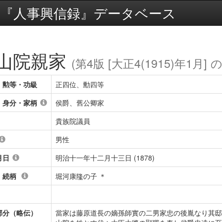
『人事興信録』データベース
山院親家
(第4版 [大正4(1915)年1月] 
・勲等・功級
正四位、勳四等
・身分・家柄
侯爵、舊公卿家
貴族院議員
男性
月日
明治十一年十二月十三日 (1878)
・続柄
堀河康隆の子 ＊
部分（略伝）
當家は藤原道長の嫡孫師實の二男家忠の後胤なり其邸