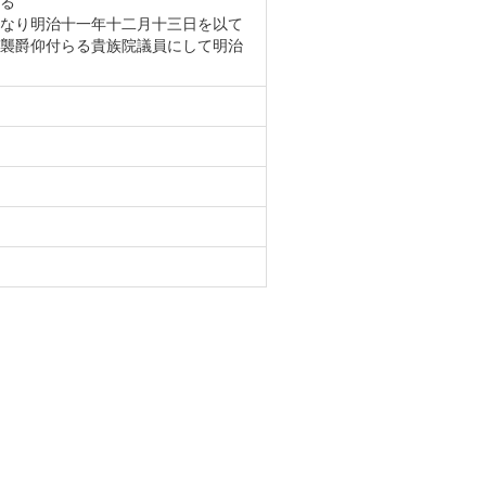
る
なり明治十一年十二月十三日を以て
襲爵仰付らる貴族院議員にして明治