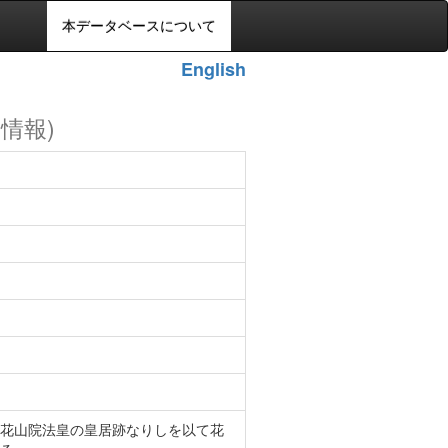
本データベースについて
English
の情報)
花山院法皇の皇居跡なりしを以て花