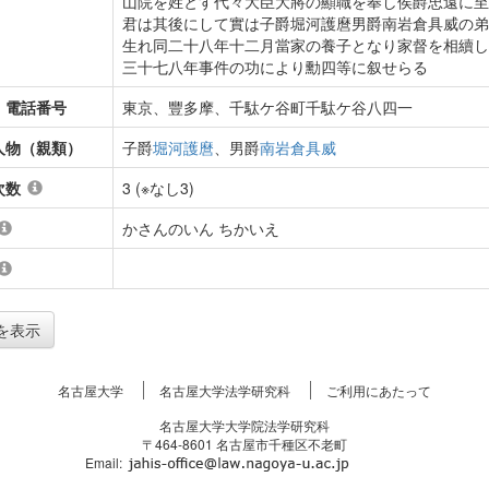
山院を姓とす代々大臣大將の顯職を奉し侯爵忠遠に至
君は其後にして實は子爵堀河護麿男爵南岩倉具威の弟
生れ同二十八年十二月當家の養子となり家督を相續し
三十七八年事件の功により勳四等に叙せらる
・電話番号
東京、豐多摩、千駄ケ谷町千駄ケ谷八四一
人物（親類）
子爵
堀河護麿
、男爵
南岩倉具威
次数
3 (※なし3)
かさんのいん ちかいえ
を表示
名古屋大学
名古屋大学法学研究科
ご利用にあたって
名古屋大学大学院法学研究科
〒464-8601 名古屋市千種区不老町
Email: