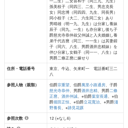
一二生）二女喜和子（同三九、九生）
孫美枝子（同四三、二生、男忠克長
女）同忠博（同四四、九生、同長男）
同小枝子（大二、六生同二女）あり
男晴雄（明一九、九生）は分家し養妹
辰子（同九、一生）も亦分家し後ち子
爵慈光寺恭仲叔父仲誠と入夫婚姻し養
弟千代吉麿（同三、一一生）は其妻錥
子（同六、八生、男爵酒井忠精妹）を
伴ひ分家し女鶴子（同一一、八生）は
男爵二條正麿に嫁せり
住所・電話番号
東京、牛込、矢來町一 電話番町三二
八
参照人物（親類）
伯爵
宗重望
、伯爵
萬里小路通房
、子爵
慈光寺恭仲
、男爵
酒井忠精
、男爵
二條
正麿
、
酒井仲誠
、※伯爵
葉室長通
、※伯
爵
堀田正恒
、※伯爵
立花寬治
、※男爵
淺
野養長
、※
跡見花蹊
参照次数
12 (※なし6)