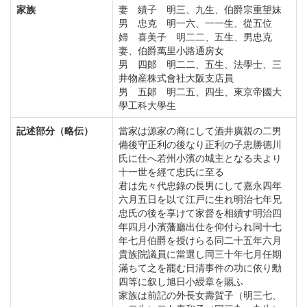
家族
妻 績子 明三、九生、伯爵宗重望妹
男 忠克 明一六、一一生、從五位
婦 喜美子 明二二、五生、男忠克
妻、伯爵萬里小路通房女
男 四郞 明二二、五生、法學士、三
井物産株式會社大阪支店員
男 五郞 明二五、四生、東京帝國大
學工科大學生
記述部分（略伝）
當家は源家の裔にして酒井廣親の二男
備後守正利の後なり正利の子忠勝德川
氏に仕へ若州小濱の城主となる夫より
十一世を經て忠氏に至る
君は先々代忠錄の長男にして嘉永四年
六月五日を以て江戸に生れ明治七年兄
忠氏の後を享けて家督を相續す明治四
年四月小濱藩廳出仕を仰付られ同十七
年七月伯爵を授けらる同二十五年六月
貴族院議員に當選し同三十年七月任期
滿ちて之を罷む日清事件の功に依り勳
四等に叙し旭日小綬章を賜ふ
家族は前記の外長女壽賀子（明三七、