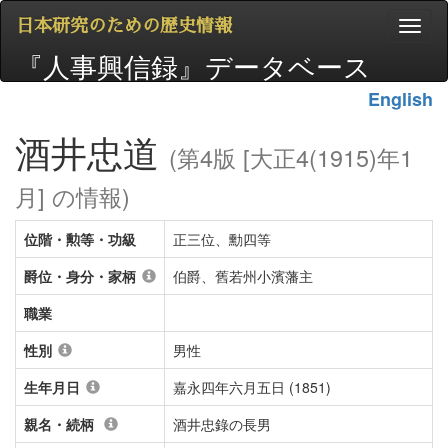
日本研究のための歴史情報
『人事興信録』データベース
English
酒井忠道
(第4版 [大正4(1915)年1
月] の情報)
位階・勲等・功級
正三位、勳四等
爵位・身分・家柄
伯爵、舊若州小濱藩主
職業
性別
男性
生年月日
嘉永四年六月五日 (1851)
親名・続柄
酒井忠錄の長男