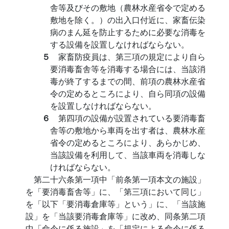
舎等及びその敷地（農林水産省令で定める
敷地を除く。）の出入口付近に、家畜伝染
病のまん延を防止するために必要な消毒を
する設備を設置しなければならない。
５
家畜防疫員は、第三項の規定により自ら
要消毒畜舎等を消毒する場合には、当該消
毒が終了するまでの間、前項の農林水産省
令の定めるところにより、自ら同項の設備
を設置しなければならない。
６
第四項の設備が設置されている要消毒畜
舎等の敷地から車両を出す者は、農林水産
省令の定めるところにより、あらかじめ、
当該設備を利用して、当該車両を消毒しな
ければならない。
第二十六条第一項中「前条第一項本文の施設」
を「要消毒畜舎等」に、「第三項において同じ」
を「以下「要消毒倉庫等」という」に、「当該施
設」を「当該要消毒倉庫等」に改め、同条第二項
中「命令に係る施設」を「規定による命令に係る