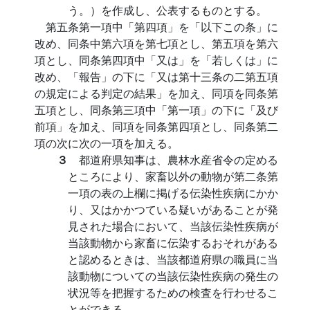
う。）を作成し、公表するものとする。
第五条第一項中「第四項」を「以下この条」に
改め、同条中第六項を第七項とし、第五項を第六
項とし、同条第四項中「又は」を「若しくは」に
改め、「報告」の下に「又は第十三条の二第五項
の規定による判定の結果」を加え、同項を同条第
五項とし、同条第三項中「第一項」の下に「及び
前項」を加え、同項を同条第四項とし、同条第二
項の次に次の一項を加える。
３
都道府県知事は、農林水産省令の定める
ところにより、家畜以外の動物が第二条第
一項の表の上欄に掲げる伝染性疾病にかか
り、又はかかつている疑いがあることが発
見された場合において、当該伝染性疾病が
当該動物から家畜に伝染するおそれがある
と認めるときは、当該都道府県の職員に当
該動物についての当該伝染性疾病の発生の
状況等を把握するための検査を行わせるこ
とができる。