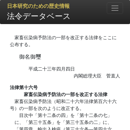
日本研究のための歴史情報
法令データベース
家畜伝染病予防法の一部を改正する法律をここに
公布する。
御名御璽
平成二十三年四月四日
内閣総理大臣 菅直人
法律第十六号
家畜伝染病予防法の一部を改正する法律
家畜伝染病予防法（昭和二十六年法律第百六十六
号）の一部を次のように改正する。
目次中「第十二条の四」を「第十二条の七」
に、「第三十五条」を「第三十五条の二」に、
「第四章 輸出入検疫（第三十六条―第四十六