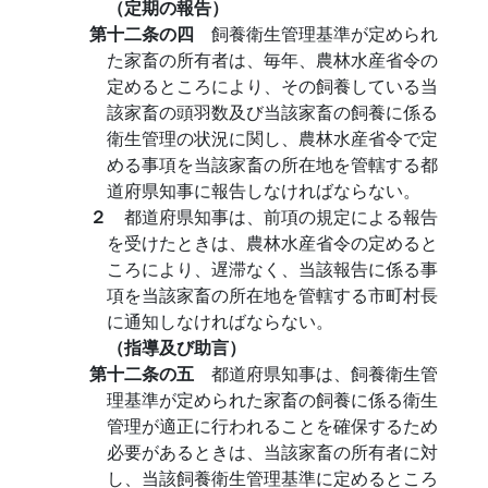
（定期の報告）
第十二条の四
飼養衛生管理基準が定められ
た家畜の所有者は、毎年、農林水産省令の
定めるところにより、その飼養している当
該家畜の頭羽数及び当該家畜の飼養に係る
衛生管理の状況に関し、農林水産省令で定
める事項を当該家畜の所在地を管轄する都
道府県知事に報告しなければならない。
２
都道府県知事は、前項の規定による報告
を受けたときは、農林水産省令の定めると
ころにより、遅滞なく、当該報告に係る事
項を当該家畜の所在地を管轄する市町村長
に通知しなければならない。
（指導及び助言）
第十二条の五
都道府県知事は、飼養衛生管
理基準が定められた家畜の飼養に係る衛生
管理が適正に行われることを確保するため
必要があるときは、当該家畜の所有者に対
し、当該飼養衛生管理基準に定めるところ