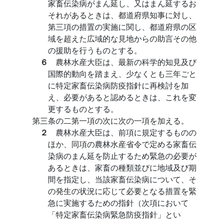
家畜伝染病がまん延し、又はまん延するお
それがあるときは、都道府県知事に対し、
第三項の措置の実施に関し、都道府県の区
域を超えた広域的な見地からの助言その他
の援助を行うものとする。
６
農林水産大臣は、最新の科学的知見及び
国際的動向を踏まえ、少なくとも三年ごと
に特定家畜伝染病防疫指針に再検討を加
え、必要があると認めるときは、これを変
更するものとする。
第三条の二第一項の次に次の一項を加える。
２
農林水産大臣は、前項に規定するものの
ほか、同項の農林水産省令で定める家畜伝
染病のまん延を防止するため緊急の必要が
あるときは、家畜の種類並びに地域及び期
間を指定し、当該家畜伝染病について、そ
の発生の状況に応じて必要となる措置を緊
急に実施するための指針（次項において
「特定家畜伝染病緊急防疫指針」とい