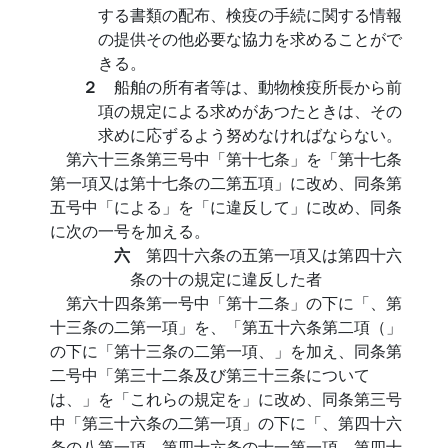
する書類の配布、検疫の手続に関する情報
の提供その他必要な協力を求めることがで
きる。
２
船舶の所有者等は、動物検疫所長から前
項の規定による求めがあつたときは、その
求めに応ずるよう努めなければならない。
第六十三条第三号中「第十七条」を「第十七条
第一項又は第十七条の二第五項」に改め、同条第
五号中「による」を「に違反して」に改め、同条
に次の一号を加える。
六
第四十六条の五第一項又は第四十六
条の十の規定に違反した者
第六十四条第一号中「第十二条」の下に「、第
十三条の二第一項」を、「第五十六条第二項（」
の下に「第十三条の二第一項、」を加え、同条第
二号中「第三十二条及び第三十三条について
は、」を「これらの規定を」に改め、同条第三号
中「第三十六条の二第一項」の下に「、第四十六
条の八第一項、第四十六条の十一第一項、第四十