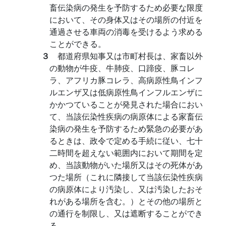
畜伝染病の発生を予防するため必要な限度
において、その身体又はその場所の付近を
通過させる車両の消毒を受けるよう求める
ことができる。
３
都道府県知事又は市町村長は、家畜以外
の動物が牛疫、牛肺疫、口蹄疫、豚コレ
ラ、アフリカ豚コレラ、高病原性鳥インフ
ルエンザ又は低病原性鳥インフルエンザに
かかつていることが発見された場合におい
て、当該伝染性疾病の病原体による家畜伝
染病の発生を予防するため緊急の必要があ
るときは、政令で定める手続に従い、七十
二時間を超えない範囲内において期間を定
め、当該動物がいた場所又はその死体があ
つた場所（これに隣接して当該伝染性疾病
の病原体により汚染し、又は汚染したおそ
れがある場所を含む。）とその他の場所と
の通行を制限し、又は遮断することができ
る。