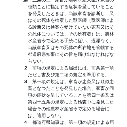
種類ごとに指定する症状を呈していること
を発見したときは、当該家畜を診断し、又
はその死体を検案した獣医師（獣医師によ
る診断又は検案を受けていない家畜又はそ
の死体については、その所有者）は、農林
水産省令で定める手続に従い、遅滞なく、
当該家畜又はその死体の所在地を管轄する
都道府県知事にその旨を届け出なければな
らない。
２
前項の規定による届出には、前条第一項
ただし書及び第二項の規定を準用する。
３
第一項の規定は、家畜が患畜又は疑似患
畜となつたことを発見した場合、家畜が同
項の症状を呈していることを第四十条又は
第四十五条の規定による検査中に発見した
場合その他農林水産省令で定める場合に
は、適用しない。
４
都道府県知事は、第一項の規定による届