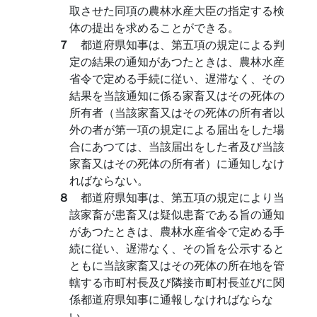
取させた同項の農林水産大臣の指定する検
体の提出を求めることができる。
７
都道府県知事は、第五項の規定による判
定の結果の通知があつたときは、農林水産
省令で定める手続に従い、遅滞なく、その
結果を当該通知に係る家畜又はその死体の
所有者（当該家畜又はその死体の所有者以
外の者が第一項の規定による届出をした場
合にあつては、当該届出をした者及び当該
家畜又はその死体の所有者）に通知しなけ
ればならない。
８
都道府県知事は、第五項の規定により当
該家畜が患畜又は疑似患畜である旨の通知
があつたときは、農林水産省令で定める手
続に従い、遅滞なく、その旨を公示すると
ともに当該家畜又はその死体の所在地を管
轄する市町村長及び隣接市町村長並びに関
係都道府県知事に通報しなければならな
い。