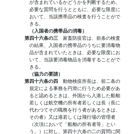
が含まれているかどうかを判断するため、
必要な質問を行うとともに、必要な限度に
おいて、当該携帯品の検査を行うことがで
きる。
（入国者の携帯品の消毒）
第四十六条の三
家畜防疫官は、前条の検査
の結果、入国者の携帯品のうちに要消毒物
品が含まれていたときは、必要な限度にお
いて、当該要消毒物品を消毒することがで
きる。
（協力の要請）
第四十六条の四
動物検疫所長は、前二条の
規定による事務を円滑に行うため必要があ
ると認めるときは、外国から入港した船舶
若しくは航空機の所有者若しくは長（長に
代わつてその職務を行う者があるときは、
その者）又は港若しくは飛行場の管理者
（次項において「船舶の所有者等」とい
う。）に対し、第四十六条の二の質問に関