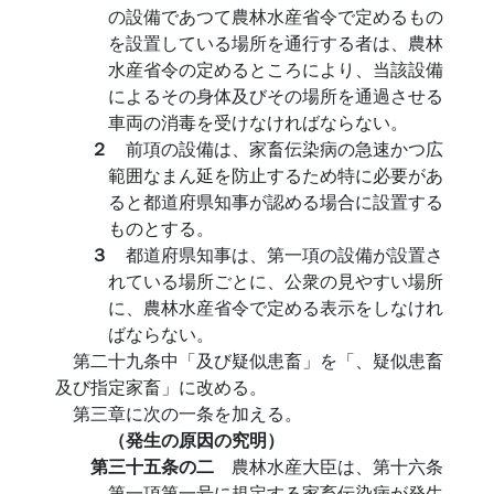
の設備であつて農林水産省令で定めるもの
を設置している場所を通行する者は、農林
水産省令の定めるところにより、当該設備
によるその身体及びその場所を通過させる
車両の消毒を受けなければならない。
２
前項の設備は、家畜伝染病の急速かつ広
範囲なまん延を防止するため特に必要があ
ると都道府県知事が認める場合に設置する
ものとする。
３
都道府県知事は、第一項の設備が設置さ
れている場所ごとに、公衆の見やすい場所
に、農林水産省令で定める表示をしなけれ
ばならない。
第二十九条中「及び疑似患畜」を「、疑似患畜
及び指定家畜」に改める。
第三章に次の一条を加える。
（発生の原因の究明）
第三十五条の二
農林水産大臣は、第十六条
第一項第一号に規定する家畜伝染病が発生