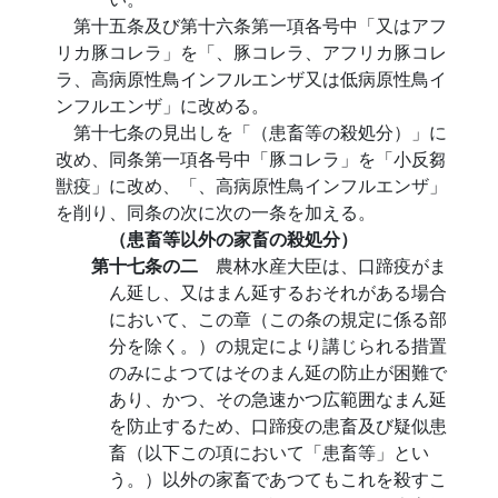
第十五条及び第十六条第一項各号中「又はアフ
リカ豚コレラ」を「、豚コレラ、アフリカ豚コレ
ラ、高病原性鳥インフルエンザ又は低病原性鳥イ
ンフルエンザ」に改める。
第十七条の見出しを「（患畜等の殺処分）」に
改め、同条第一項各号中「豚コレラ」を「小反芻
獣疫」に改め、「、高病原性鳥インフルエンザ」
を削り、同条の次に次の一条を加える。
（患畜等以外の家畜の殺処分）
第十七条の二
農林水産大臣は、口蹄疫がま
ん延し、又はまん延するおそれがある場合
において、この章（この条の規定に係る部
分を除く。）の規定により講じられる措置
のみによつてはそのまん延の防止が困難で
あり、かつ、その急速かつ広範囲なまん延
を防止するため、口蹄疫の患畜及び疑似患
畜（以下この項において「患畜等」とい
う。）以外の家畜であつてもこれを殺すこ