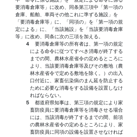
要消毒倉庫等」に改め、同条第三項中「第一項の
倉庫、船舶、車両その他これに準ずる施設」を
「要消毒倉庫等」に、「同項の」を「第一項の規
定による」に、「当該施設」を「当該要消毒倉庫
等」に改め、同条に次の三項を加える。
４
要消毒倉庫等の所有者は、第一項の規定
による命令に従つてすべき消毒が終了する
までの間、農林水産省令の定めるところに
より、当該要消毒倉庫等及びその敷地（農
林水産省令で定める敷地を除く。）の出入
口付近に、家畜伝染病のまん延を防止する
ために必要な消毒をする設備を設置しなけ
ればならない。
５
都道府県知事は、第三項の規定により家
畜防疫員に要消毒倉庫等を消毒させる場合
には、当該消毒が終了するまでの間、前項
の農林水産省令の定めるところにより、家
畜防疫員に同項の設備を設置させなければ