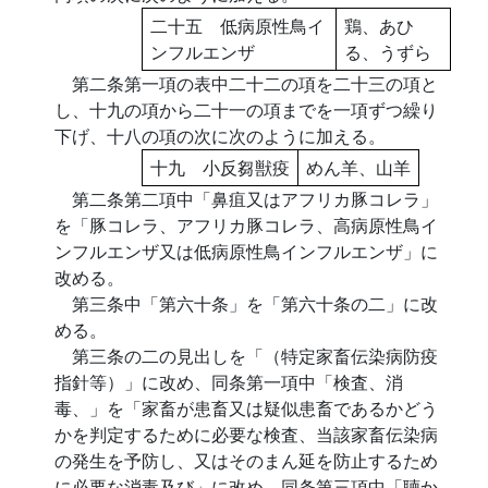
二十五 低病原性鳥イ
鶏、あひ
ンフルエンザ
る、うずら
第二条第一項の表中二十二の項を二十三の項と
し、十九の項から二十一の項までを一項ずつ繰り
下げ、十八の項の次に次のように加える。
十九 小反芻獣疫
めん羊、山羊
第二条第二項中「鼻疽又はアフリカ豚コレラ」
を「豚コレラ、アフリカ豚コレラ、高病原性鳥イ
ンフルエンザ又は低病原性鳥インフルエンザ」に
改める。
第三条中「第六十条」を「第六十条の二」に改
める。
第三条の二の見出しを「（特定家畜伝染病防疫
指針等）」に改め、同条第一項中「検査、消
毒、」を「家畜が患畜又は疑似患畜であるかどう
かを判定するために必要な検査、当該家畜伝染病
の発生を予防し、又はそのまん延を防止するため
に必要な消毒及び」に改め、同条第三項中「聴か