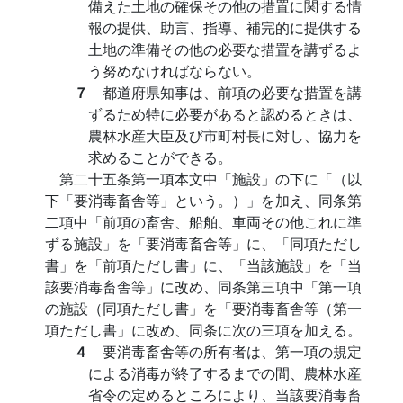
備えた土地の確保その他の措置に関する情
報の提供、助言、指導、補完的に提供する
土地の準備その他の必要な措置を講ずるよ
う努めなければならない。
７
都道府県知事は、前項の必要な措置を講
ずるため特に必要があると認めるときは、
農林水産大臣及び市町村長に対し、協力を
求めることができる。
第二十五条第一項本文中「施設」の下に「（以
下「要消毒畜舎等」という。）」を加え、同条第
二項中「前項の畜舎、船舶、車両その他これに準
ずる施設」を「要消毒畜舎等」に、「同項ただし
書」を「前項ただし書」に、「当該施設」を「当
該要消毒畜舎等」に改め、同条第三項中「第一項
の施設（同項ただし書」を「要消毒畜舎等（第一
項ただし書」に改め、同条に次の三項を加える。
４
要消毒畜舎等の所有者は、第一項の規定
による消毒が終了するまでの間、農林水産
省令の定めるところにより、当該要消毒畜