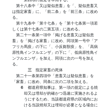
第十八条中「又は疑似患畜」を「、疑似患畜又
は指定家畜」に、「前二条」を「前三条」に改め
る。
第十九条中「第十七条」を「第十七条第一項若
しくは第十七条の二第五項」に改める。
第二十一条第一項中「掲げる患畜又は疑似患
畜」を「掲げる家畜」に改め、同項第一号中「ア
フリカ馬疫」の下に「、小反芻獣疫」を、「高病
原性鳥インフルエンザ」の下に「、低病原性鳥イ
ンフルエンザ」を加え、同項に次の一号を加え
る。
三
指定家畜の死体
第二十一条第四項中「患畜又は疑似患畜」を
「家畜」に改め、同条に次の二項を加える。
６
都道府県知事は、第一項の規定による焼
却又は埋却が的確かつ迅速に実施されるよ
うにするため、当該都道府県の区域内にお
ける当該焼却又は埋却が必要となる場合に