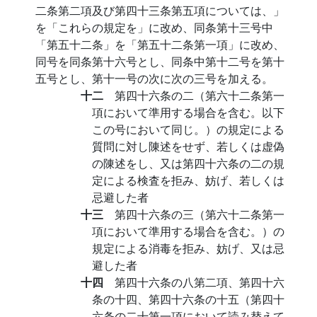
二条第二項及び第四十三条第五項については、」
を「これらの規定を」に改め、同条第十三号中
「第五十二条」を「第五十二条第一項」に改め、
同号を同条第十六号とし、同条中第十二号を第十
五号とし、第十一号の次に次の三号を加える。
十二
第四十六条の二（第六十二条第一
項において準用する場合を含む。以下
この号において同じ。）の規定による
質問に対し陳述をせず、若しくは虚偽
の陳述をし、又は第四十六条の二の規
定による検査を拒み、妨げ、若しくは
忌避した者
十三
第四十六条の三（第六十二条第一
項において準用する場合を含む。）の
規定による消毒を拒み、妨げ、又は忌
避した者
十四
第四十六条の八第二項、第四十六
条の十四、第四十六条の十五（第四十
六条の二十第一項において読み替えて