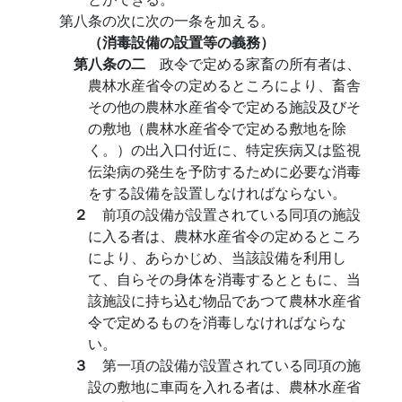
第八条の次に次の一条を加える。
（消毒設備の設置等の義務）
第八条の二
政令で定める家畜の所有者は、
農林水産省令の定めるところにより、畜舎
その他の農林水産省令で定める施設及びそ
の敷地（農林水産省令で定める敷地を除
く。）の出入口付近に、特定疾病又は監視
伝染病の発生を予防するために必要な消毒
をする設備を設置しなければならない。
２
前項の設備が設置されている同項の施設
に入る者は、農林水産省令の定めるところ
により、あらかじめ、当該設備を利用し
て、自らその身体を消毒するとともに、当
該施設に持ち込む物品であつて農林水産省
令で定めるものを消毒しなければならな
い。
３
第一項の設備が設置されている同項の施
設の敷地に車両を入れる者は、農林水産省