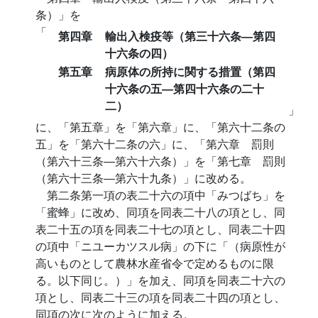
条）」を
「
第四章
輸出入検疫等（第三十六条―第四
十六条の四）
第五章
病原体の所持に関する措置（第四
十六条の五―第四十六条の二十
二）
」
に、「第五章」を「第六章」に、「第六十二条の
五」を「第六十二条の六」に、「第六章 罰則
（第六十三条―第六十六条）」を「第七章 罰則
（第六十三条―第六十九条）」に改める。
第二条第一項の表二十六の項中「みつばち」を
「蜜蜂」に改め、同項を同表二十八の項とし、同
表二十五の項を同表二十七の項とし、同表二十四
の項中「ニユーカツスル病」の下に「（病原性が
高いものとして農林水産省令で定めるものに限
る。以下同じ。）」を加え、同項を同表二十六の
項とし、同表二十三の項を同表二十四の項とし、
同項の次に次のように加える。