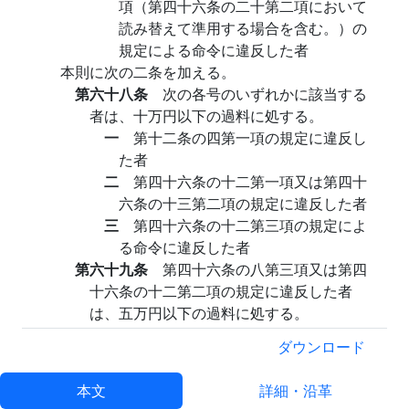
項（第四十六条の二十第二項において
読み替えて準用する場合を含む。）の
規定による命令に違反した者
本則に次の二条を加える。
第六十八条
次の各号のいずれかに該当する
者は、十万円以下の過料に処する。
一
第十二条の四第一項の規定に違反し
た者
二
第四十六条の十二第一項又は第四十
六条の十三第二項の規定に違反した者
三
第四十六条の十二第三項の規定によ
る命令に違反した者
第六十九条
第四十六条の八第三項又は第四
十六条の十二第二項の規定に違反した者
は、五万円以下の過料に処する。
第六章を第七章とする。
ダウンロード
第四十七条中「第六条」を「対し、第六条第一
項」に改め、「第十七条」の下に「、第十七条の
本文
詳細・沿革
二第五項若しくは第六項」を加え、「若しくは第