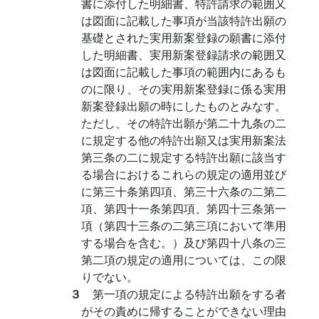
書に添付した明細書、特許請求の範囲又
は図面に記載した事項が当該特許出願の
基礎とされた実用新案登録の願書に添付
した明細書、実用新案登録請求の範囲又
は図面に記載した事項の範囲内にあるも
のに限り、その実用新案登録に係る実用
新案登録出願の時にしたものとみなす。
ただし、その特許出願が第二十九条の二
に規定する他の特許出願又は実用新案法
第三条の二に規定する特許出願に該当す
る場合におけるこれらの規定の適用並び
に第三十条第四項、第三十六条の二第二
項、第四十一条第四項、第四十三条第一
項（第四十三条の二第三項において準用
する場合を含む。）及び第四十八条の三
第二項の規定の適用については、この限
りでない。
３
第一項の規定による特許出願をする者
がその責めに帰することができない理由