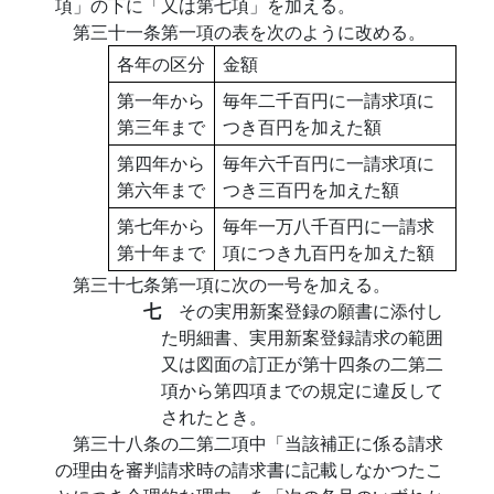
項」の下に「又は第七項」を加える。
第三十一条第一項の表を次のように改める。
各年の区分
金額
第一年から
毎年二千百円に一請求項に
第三年まで
つき百円を加えた額
第四年から
毎年六千百円に一請求項に
第六年まで
つき三百円を加えた額
第七年から
毎年一万八千百円に一請求
第十年まで
項につき九百円を加えた額
第三十七条第一項に次の一号を加える。
七
その実用新案登録の願書に添付し
た明細書、実用新案登録請求の範囲
又は図面の訂正が第十四条の二第二
項から第四項までの規定に違反して
されたとき。
第三十八条の二第二項中「当該補正に係る請求
の理由を審判請求時の請求書に記載しなかつたこ