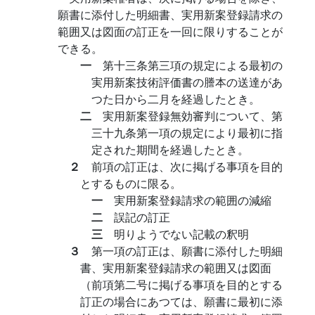
願書に添付した明細書、実用新案登録請求の
範囲又は図面の訂正を一回に限りすることが
できる。
一
第十三条第三項の規定による最初の
実用新案技術評価書の謄本の送達があ
つた日から二月を経過したとき。
二
実用新案登録無効審判について、第
三十九条第一項の規定により最初に指
定された期間を経過したとき。
２
前項の訂正は、次に掲げる事項を目的
とするものに限る。
一
実用新案登録請求の範囲の減縮
二
誤記の訂正
三
明りようでない記載の釈明
３
第一項の訂正は、願書に添付した明細
書、実用新案登録請求の範囲又は図面
（前項第二号に掲げる事項を目的とする
訂正の場合にあつては、願書に最初に添