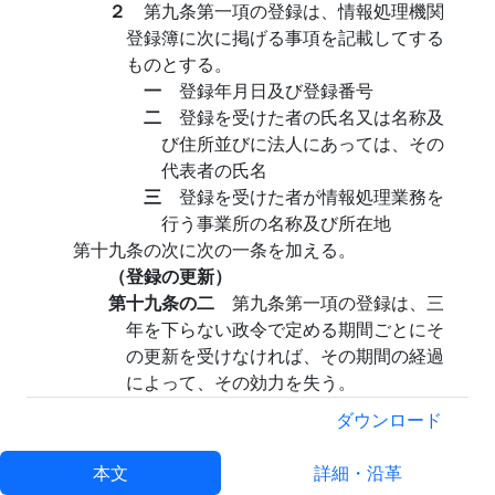
２
第九条第一項の登録は、情報処理機関
登録簿に次に掲げる事項を記載してする
ものとする。
一
登録年月日及び登録番号
二
登録を受けた者の氏名又は名称及
び住所並びに法人にあっては、その
代表者の氏名
三
登録を受けた者が情報処理業務を
行う事業所の名称及び所在地
第十九条の次に次の一条を加える。
（登録の更新）
第十九条の二
第九条第一項の登録は、三
年を下らない政令で定める期間ごとにそ
の更新を受けなければ、その期間の経過
によって、その効力を失う。
２
前三条の規定は、前項の登録の更新に
ダウンロード
準用する。
第二十条、第二十一条、第二十二条第一項及び
本文
詳細・沿革
第三項並びに第二十三条中「指定情報処理機関」