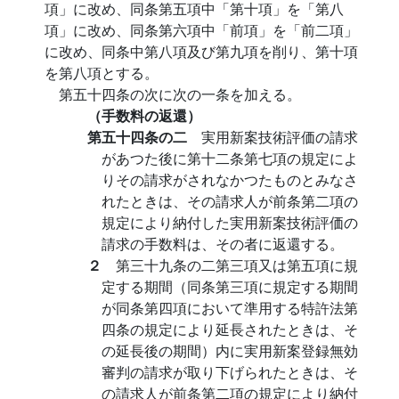
項」に改め、同条第五項中「第十項」を「第八
項」に改め、同条第六項中「前項」を「前二項」
に改め、同条中第八項及び第九項を削り、第十項
を第八項とする。
第五十四条の次に次の一条を加える。
（手数料の返還）
第五十四条の二
実用新案技術評価の請求
があつた後に第十二条第七項の規定によ
りその請求がされなかつたものとみなさ
れたときは、その請求人が前条第二項の
規定により納付した実用新案技術評価の
請求の手数料は、その者に返還する。
２
第三十九条の二第三項又は第五項に規
定する期間（同条第三項に規定する期間
が同条第四項において準用する特許法第
四条の規定により延長されたときは、そ
の延長後の期間）内に実用新案登録無効
審判の請求が取り下げられたときは、そ
の請求人が前条第二項の規定により納付