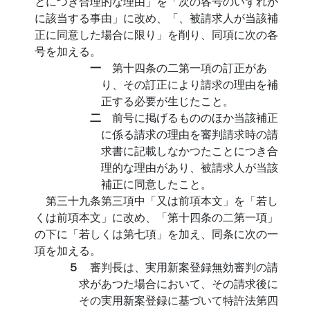
とにつき合理的な理由」を「次の各号のいずれか
に該当する事由」に改め、「、被請求人が当該補
正に同意した場合に限り」を削り、同項に次の各
号を加える。
一
第十四条の二第一項の訂正があ
り、その訂正により請求の理由を補
正する必要が生じたこと。
二
前号に掲げるもののほか当該補正
に係る請求の理由を審判請求時の請
求書に記載しなかつたことにつき合
理的な理由があり、被請求人が当該
補正に同意したこと。
第三十九条第三項中「又は前項本文」を「若し
くは前項本文」に改め、「第十四条の二第一項」
の下に「若しくは第七項」を加え、同条に次の一
項を加える。
５
審判長は、実用新案登録無効審判の請
求があつた場合において、その請求後に
その実用新案登録に基づいて特許法第四