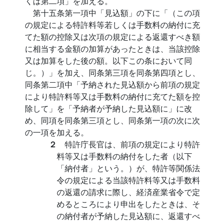
くは第二項」を加える。
第十五条第一項中「見込額」の下に「（この項
の規定による特許料等若しくは手数料の納付に充
てた額の控除又は次項の規定による返還すべき額
に相当する金額の加算があったときは、当該控除
又は加算をした後の額。以下この条において同
じ。）」を加え、同条第三項を同条第四項とし、
同条第二項中「予納された見込額から前項の規定
により特許料等又は手数料の納付に充てた額を控
除して」を「予納者が予納した見込額に」に改
め、同項を同条第三項とし、同条第一項の次に次
の一項を加える。
２
特許庁長官は、前項の規定により特許
料等又は手数料の納付をした者（以下
「納付者」という。）が、特許等関係法
令の規定による当該特許料等又は手数料
の返還の請求に際し、経済産業省令で定
めるところにより申出をしたときは、そ
の納付者が予納した見込額に、返還すべ