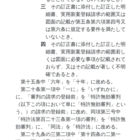
三
その訂正書に添付した訂正した明
細書、実用新案登録請求の範囲又は
図面の記載が第五条第六項第四号又
は第六条に規定する要件を満たして
いないとき。
四
その訂正書に添付した訂正した明
細書、実用新案登録請求の範囲若し
くは図面に必要な事項が記載されて
おらず、又はその記載が著しく不明
確であるとき。
第十五条中「六年」を「十年」に改める。
第二十条第一項中「一に」を「いずれかに」
に、「審判の請求の登録前」を「特許無効審判
（以下この項において単に「特許無効審判」とい
う。）の請求の登録前」に改め、同項第三号中
「特許法第百二十三条第一項の審判」を「特許無
効審判」に、「同法」を「特許法」に改める。
第二十九条の三第二項中「第十四条の二第一