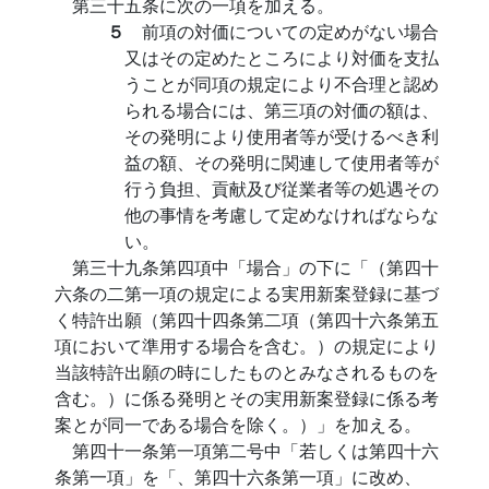
第三十五条に次の一項を加える。
５
前項の対価についての定めがない場合
又はその定めたところにより対価を支払
うことが同項の規定により不合理と認め
られる場合には、第三項の対価の額は、
その発明により使用者等が受けるべき利
益の額、その発明に関連して使用者等が
行う負担、貢献及び従業者等の処遇その
他の事情を考慮して定めなければならな
い。
第三十九条第四項中「場合」の下に「（第四十
六条の二第一項の規定による実用新案登録に基づ
く特許出願（第四十四条第二項（第四十六条第五
項において準用する場合を含む。）の規定により
当該特許出願の時にしたものとみなされるものを
含む。）に係る発明とその実用新案登録に係る考
案とが同一である場合を除く。）」を加える。
第四十一条第一項第二号中「若しくは第四十六
条第一項」を「、第四十六条第一項」に改め、