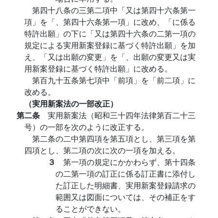
第四十八条の三第二項中「又は第四十六条第一
項」を「、第四十六条第一項」に改め、「に係る
特許出願」の下に「又は第四十六条の二第一項の
規定による実用新案登録に基づく特許出願」を加
え、「又は出願の変更」を「、出願の変更又は実
用新案登録に基づく特許出願」に改める。
第百九十五条第七項中「前項」を「前二項」に
改める。
（実用新案法の一部改正）
第二条
実用新案法（昭和三十四年法律第百二十三
号）の一部を次のように改正する。
第二条の二中第四項を第五項とし、第三項を第
四項とし、第二項の次に次の一項を加える。
３
第一項の規定にかかわらず、第十四条
の二第一項の訂正に係る訂正書に添付し
た訂正した明細書、実用新案登録請求の
範囲又は図面については、その補正をす
ることができない。