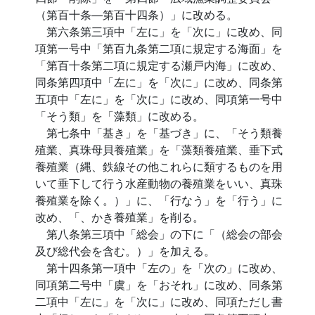
（第百十条―第百十四条）」に改める。
第六条第三項中「左に」を「次に」に改め、同
項第一号中「第百九条第二項に規定する海面」を
「第百十条第二項に規定する瀬戸内海」に改め、
同条第四項中「左に」を「次に」に改め、同条第
五項中「左に」を「次に」に改め、同項第一号中
「そう類」を「藻類」に改める。
第七条中「基き」を「基づき」に、「そう類養
殖業、真珠母貝養殖業」を「藻類養殖業、垂下式
養殖業（縄、鉄線その他これらに類するものを用
いて垂下して行う水産動物の養殖業をいい、真珠
養殖業を除く。）」に、「行なう」を「行う」に
改め、「、かき養殖業」を削る。
第八条第三項中「総会」の下に「（総会の部会
及び総代会を含む。）」を加える。
第十四条第一項中「左の」を「次の」に改め、
同項第二号中「虞」を「おそれ」に改め、同条第
二項中「左に」を「次に」に改め、同項ただし書