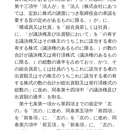
第十三項中「法人が」を「法人（株式会社にあつ
ては、定款に株式の譲渡につき取締役会の承認を
要する旨の定めがあるものに限る。）が」に、
「構成員又は社員」を「組合員若しくは社員」
に、「が議決権及び出資額において」を「の有す
る議決権又はその株主のうちこれに該当する者の
有する株式（議決権のあるものに限る。）の数の
合計が議決権又は発行済株式（議決権のあるもの
に限る。）の総数の過半を占めており、かつ、そ
の組合員若しくは社員のうちこれに該当する者の
出資額又はその株主のうちこれに該当する者の有
する株式の数の合計が総出資額又は発行済株式の
総数の」に改め、同条第十四項中「の議決権及び
出資額の過半」を削る。
第十七条第一項から第四項までの規定中「左
の」を「次の」に改め、同条第五項中「前四項」
を「前各項」に、「左の」を「次の」に改め、同
条第六項中「前五項」を「前各項」に、「左の」