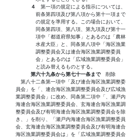
４
第一項の規定による指示については、
前条第四項及び第八項から第十一項まで
の規定を準用する。この場合において、
同条第四項、第八項、第九項及び第十一
項中「都道府県知事」とあるのは「農林
水産大臣」と、同条第八項中「海区漁業
調整委員会又は連合海区漁業調整委員
会」とあるのは「広域漁業調整委員会」
と読み替えるものとする。
第六十九条から第七十一条まで
削除
第八十二条第一項中「及び連合海区漁業調整委
員会」を「、連合海区漁業調整委員会及び広域漁
業調整委員会」に改め、同条第二項中「、瀬戸内
海連合海区漁業調整委員会、玄海連合海区漁業調
整委員会及び有明海連合海区漁業調整委員会を除
き、」を削り、「瀬戸内海連合海区漁業調整委員
会、玄海連合海区漁業調整委員会及び有明海連合
海区漁業調整委員会は」を「広域漁業調整委員会