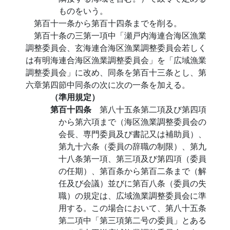
ものをいう。
第百十一条から第百十四条までを削る。
第百十条の三第一項中「瀬戸内海連合海区漁業
調整委員会、玄海連合海区漁業調整委員会若しく
は有明海連合海区漁業調整委員会」を「広域漁業
調整委員会」に改め、同条を第百十三条とし、第
六章第四節中同条の次に次の一条を加える。
（準用規定）
第百十四条
第八十五条第二項及び第四項
から第六項まで（海区漁業調整委員会の
会長、専門委員及び書記又は補助員）、
第九十六条（委員の辞職の制限）、第九
十八条第一項、第三項及び第四項（委員
の任期）、第百条から第百二条まで（解
任及び会議）並びに第百八条（委員の失
職）の規定は、広域漁業調整委員会に準
用する。この場合において、第八十五条
第二項中「第三項第二号の委員」とある