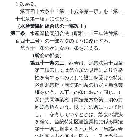
に改める。
第百四十六条中「第二十八条第一項」を「第二
十七条第一項」に改める。
（水産業協同組合法の一部改正）
第二条
水産業協同組合法（昭和二十三年法律第二
百四十二号）の一部を次のように改正する。
第五十一条の次に次の一条を加える。
（総会の部会）
第五十一条の二
組合は、漁業法第十四条
第二項若しくは第六項の規定により適格
性を有するものとして設定を受けた特定
区画漁業権（同法第七条の特定区画漁業
権をいう。以下この条において同じ。）
又は共同漁業権（同法第六条第二項の共
同漁業権をいう。以下この条において同
じ。）を有しているときは、総会の議決
を経て、当該特定区画漁業権に係る同法
第十一条に規定する地元地区（当該組合
の地区である区域に限る。）又は当該共