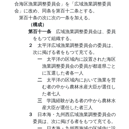
合海区漁業調整委員会」を「広域漁業調整委員
会」に改め、同条を第百十二条とする。
第百十条の次に次の一条を加える。
（構成）
第百十一条
広域漁業調整委員会は、委員
をもつて組織する。
２
太平洋広域漁業調整委員会の委員は、
次に掲げる者をもつて充てる。
一
太平洋の区域内に設置された海区
漁業調整委員会の委員が都道県ごと
に互選した者各一人
二
太平洋の区域内において漁業を営
む者の中から農林水産大臣が選任し
た者七人
三
学識経験がある者の中から農林水
産大臣が選任した者三人
３
日本海・九州西広域漁業調整委員会の
委員は、次に掲げる者をもつて充てる。
一
日本海・九州西海域の区域内に設