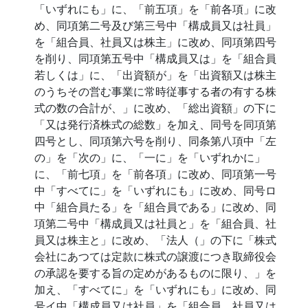
「いずれにも」に、「前五項」を「前各項」に改
め、同項第二号及び第三号中「構成員又は社員」
を「組合員、社員又は株主」に改め、同項第四号
を削り、同項第五号中「構成員又は」を「組合員
若しくは」に、「出資額が」を「出資額又は株主
のうちその営む事業に常時従事する者の有する株
式の数の合計が、」に改め、「総出資額」の下に
「又は発行済株式の総数」を加え、同号を同項第
四号とし、同項第六号を削り、同条第八項中「左
の」を「次の」に、「一に」を「いずれかに」
に、「前七項」を「前各項」に改め、同項第一号
中「すべてに」を「いずれにも」に改め、同号ロ
中「組合員たる」を「組合員である」に改め、同
項第二号中「構成員又は社員と」を「組合員、社
員又は株主と」に改め、「法人（」の下に「株式
会社にあつては定款に株式の譲渡につき取締役会
の承認を要する旨の定めがあるものに限り、」を
加え、「すべてに」を「いずれにも」に改め、同
号イ中「構成員又は社員」を「組合員、社員又は