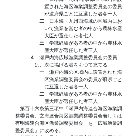
置された海区漁業調整委員会の委員
が道府県ごとに互選した者各一人
二
日本海・九州西海域の区域内にお
いて漁業を営む者の中から農林水産
大臣が選任した者七人
三
学識経験がある者の中から農林水
産大臣が選任した者三人
４
瀬戸内海広域漁業調整委員会の委員
は、次に掲げる者をもつて充てる。
一
瀬戸内海の区域内に設置された海
区漁業調整委員会の委員が府県ごと
に互選した者各一人
二
学識経験がある者の中から農林水
産大臣が選任した者三人
第百十六条第三項中「瀬戸内海連合海区漁業調
整委員会、玄海連合海区漁業調整委員会若しくは
有明海連合海区漁業調整委員会」を「広域漁業調
整委員会」に改める。