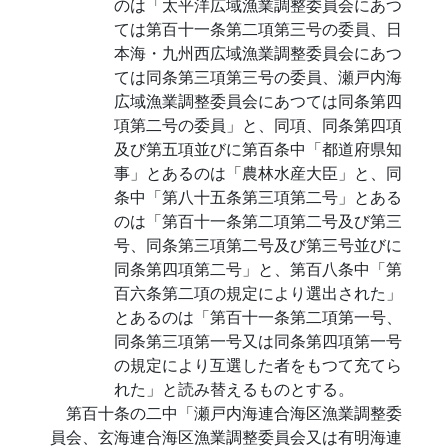
のは「太平洋広域漁業調整委員会にあつ
ては第百十一条第二項第三号の委員、日
本海・九州西広域漁業調整委員会にあつ
ては同条第三項第三号の委員、瀬戸内海
広域漁業調整委員会にあつては同条第四
項第二号の委員」と、同項、同条第四項
及び第五項並びに第百条中「都道府県知
事」とあるのは「農林水産大臣」と、同
条中「第八十五条第三項第二号」とある
のは「第百十一条第二項第二号及び第三
号、同条第三項第二号及び第三号並びに
同条第四項第二号」と、第百八条中「第
百六条第二項の規定により選出された」
とあるのは「第百十一条第二項第一号、
同条第三項第一号又は同条第四項第一号
の規定により互選した者をもつて充てら
れた」と読み替えるものとする。
第百十条の二中「瀬戸内海連合海区漁業調整委
員会、玄海連合海区漁業調整委員会又は有明海連