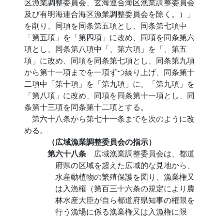
区漁業調整委員会、玄海連合海区漁業調整委員会
及び有明海連合海区漁業調整委員会を除く。）」
を削り、同項を同条第五項とし、同条第七項中
「第五項」を「第四項」に改め、同項を同条第六
項とし、同条第八項中「、第六項」を「、第五
項」に改め、同項を同条第七項とし、同条第九項
から第十一項までを一項ずつ繰り上げ、同条第十
二項中「第十項」を「第九項」に、「第九項」を
「第八項」に改め、同項を同条第十一項とし、同
条第十三項を同条第十二項とする。
第六十八条から第七十一条までを次のように改
める。
（広域漁業調整委員会の指示）
第六十八条
広域漁業調整委員会は、都道
府県の区域を超えた広域的な見地から、
水産動植物の繁殖保護を図り、漁業権又
は入漁権（第百三十六条の規定により農
林水産大臣が自ら都道府県知事の権限を
行う漁場に係る漁業権又は入漁権に限