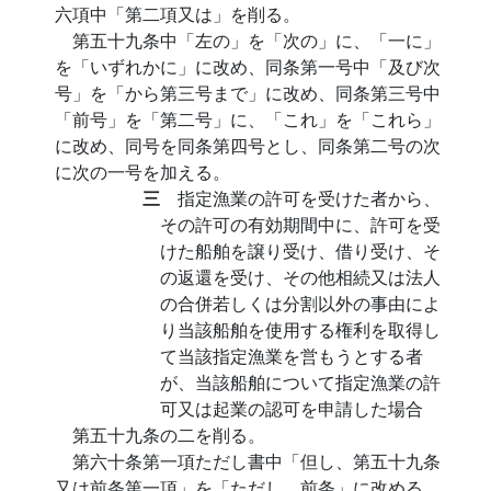
六項中「第二項又は」を削る。
第五十九条中「左の」を「次の」に、「一に」
を「いずれかに」に改め、同条第一号中「及び次
号」を「から第三号まで」に改め、同条第三号中
「前号」を「第二号」に、「これ」を「これら」
に改め、同号を同条第四号とし、同条第二号の次
に次の一号を加える。
三
指定漁業の許可を受けた者から、
その許可の有効期間中に、許可を受
けた船舶を譲り受け、借り受け、そ
の返還を受け、その他相続又は法人
の合併若しくは分割以外の事由によ
り当該船舶を使用する権利を取得し
て当該指定漁業を営もうとする者
が、当該船舶について指定漁業の許
可又は起業の認可を申請した場合
第五十九条の二を削る。
第六十条第一項ただし書中「但し、第五十九条
又は前条第一項」を「ただし、前条」に改める。