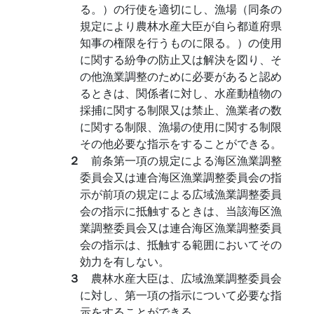
る。）の行使を適切にし、漁場（同条の
規定により農林水産大臣が自ら都道府県
知事の権限を行うものに限る。）の使用
に関する紛争の防止又は解決を図り、そ
の他漁業調整のために必要があると認め
るときは、関係者に対し、水産動植物の
採捕に関する制限又は禁止、漁業者の数
に関する制限、漁場の使用に関する制限
その他必要な指示をすることができる。
２
前条第一項の規定による海区漁業調整
委員会又は連合海区漁業調整委員会の指
示が前項の規定による広域漁業調整委員
会の指示に抵触するときは、当該海区漁
業調整委員会又は連合海区漁業調整委員
会の指示は、抵触する範囲においてその
効力を有しない。
３
農林水産大臣は、広域漁業調整委員会
に対し、第一項の指示について必要な指
示をすることができる。