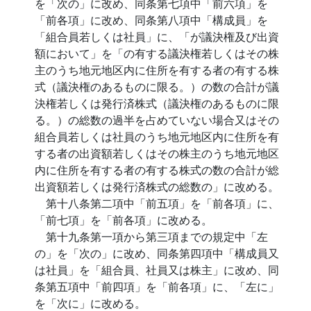
を「次の」に改め、同条第七項中「前六項」を
「前各項」に改め、同条第八項中「構成員」を
「組合員若しくは社員」に、「が議決権及び出資
額において」を「の有する議決権若しくはその株
主のうち地元地区内に住所を有する者の有する株
式（議決権のあるものに限る。）の数の合計が議
決権若しくは発行済株式（議決権のあるものに限
る。）の総数の過半を占めていない場合又はその
組合員若しくは社員のうち地元地区内に住所を有
する者の出資額若しくはその株主のうち地元地区
内に住所を有する者の有する株式の数の合計が総
出資額若しくは発行済株式の総数の」に改める。
第十八条第二項中「前五項」を「前各項」に、
「前七項」を「前各項」に改める。
第十九条第一項から第三項までの規定中「左
の」を「次の」に改め、同条第四項中「構成員又
は社員」を「組合員、社員又は株主」に改め、同
条第五項中「前四項」を「前各項」に、「左に」
を「次に」に改める。