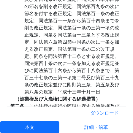
の節名を削る改正規定、同法第百九条の次に
節名を付する改正規定、同法第百十条の改正
規定、同法第百十一条から第百十四条までを
削る改正規定、同法第百十条の三第一項の改
正規定、同条を同法第百十三条とする改正規
定、同法第六章第四節中同条の次に一条を加
える改正規定、同法第百十条の二の改正規
定、同条を同法第百十二条とする改正規定、
同法第百十条の次に一条を加える改正規定並
びに同法第百十六条から第百十八条まで、第
百三十七条の三第一項第二号及び第百三十九
条の改正規定並びに附則第三条、第五条及び
第八条の規定 平成十三年十月一日
（漁業権及び入漁権に関する経過措置）
第二条
この法律の施行の際現に存する漁業権及び
これについて現に存し又は新たに設定される入漁
ダウンロード
権については、当該漁業権又は入漁権の存続期間
中は、なお従前の例による。ただし、次に掲げる
本文
詳細・沿革