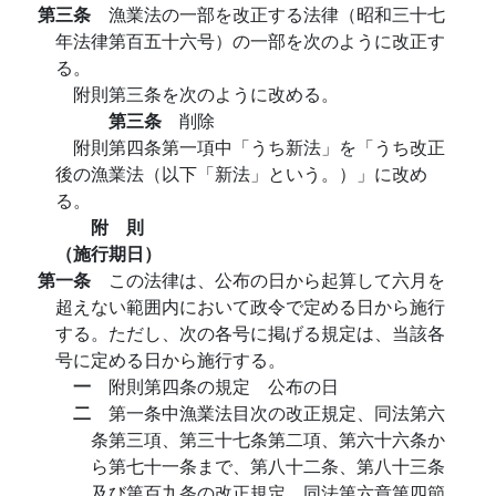
第三条
漁業法の一部を改正する法律（昭和三十七
年法律第百五十六号）の一部を次のように改正す
る。
附則第三条を次のように改める。
第三条
削除
附則第四条第一項中「うち新法」を「うち改正
後の漁業法（以下「新法」という。）」に改め
る。
附 則
（施行期日）
第一条
この法律は、公布の日から起算して六月を
超えない範囲内において政令で定める日から施行
する。ただし、次の各号に掲げる規定は、当該各
号に定める日から施行する。
一
附則第四条の規定 公布の日
二
第一条中漁業法目次の改正規定、同法第六
条第三項、第三十七条第二項、第六十六条か
ら第七十一条まで、第八十二条、第八十三条
及び第百九条の改正規定、同法第六章第四節