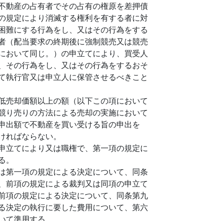
不動産の占有者でその占有の権原を差押債
の規定により消滅する権利を有する者に対
困難にする行為をし、又はその行為をする
者（配当要求の終期後に強制競売又は競売
において同じ。）の申立てにより、買受人
、その行為をし、又はその行為をするおそ
て執行官又は申立人に保管させるべきこと
低売却価額以上の額（以下この項において
競り売りの方法による売却の実施において
申出額で不動産を買い受ける旨の申出を
ければならない。
申立てにより又は職権で、第一項の規定に
る。
は第一項の規定による決定について、同条
、前項の規定による裁判又は同項の申立て
前項の規定による決定について、同条第九
る決定の執行に要した費用について、第六
いて準用する。