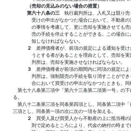
（売却の見込みのない場合の措置）
第六十八条の三
執行裁判所は、入札又は競り売
受けの申出がなかつた場合において、不動産の
の事情を考慮して、更に売却を実施させても売
売の手続を停止することができる。この場合に
知しなければならない。
２
差押債権者が、前項の規定による通知を受け
うとする者があることを理由として、売却を実
判所は、売却を実施させなければならない。
３
差押債権者が前項の期間内に同項の規定によ
判所は、強制競売の手続を取り消すことができ
合において買受けの申出がなかつたときも、同
第七十八条第三項中「第六十三条第二項第一号」の下
る。
第八十二条第三項を同条第四項とし、同条第二項中「
三項とし、同条第一項の次に次の一項を加える。
２
買受人及び買受人から不動産の上に抵当権の
則で定めるところにより、代金の納付の時まで