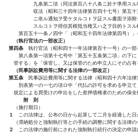
九条第二項（同法第百八十八条ニ於テ準用スル
収法（昭和三十四年法律第百四十七号）第五十
ニ依ル通知ヲ受ケタルコトヲ証スル書面ヲ添附
スルコトヲ得但其根抵当権又ハ之ヲ目的トスル
第百五十一条ノ四中「（昭和五十四年法律第四号）」
（執行官法の一部改正）
第四条
執行官法（昭和四十一年法律第百十一号）の一部
第八条第一項第十七号中「第五十五条第二項」の下に
管する」を「保管し、又は保管のため申立人にその占有
（民事訴訟費用等に関する法律の一部改正）
第五条
民事訴訟費用等に関する法律（昭和四十六年法律
別表第一の一七の項ロ中「代払の許可を求める申立て
規定による買受けの申出をした差押債権者のための保全
附 則
（施行期日）
１
この法律は、公布の日から起算して二月を経過した日
（滞納処分と強制執行等との手続の調整に関する法律の
２
この法律の施行前にされた強制執行続行の決定の申請