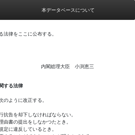
本データベースについて
る法律をここに公布する。
内閣総理大臣 小渕恵三
関する法律
次のように改正する。
行抗告を却下しなければならない。
理由書の提出をしなかつたとき。
規定に違反しているとき。