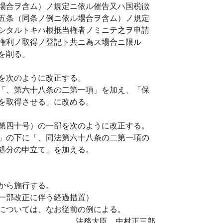
場合ヲ含ム）ノ規定ニ依ル催告又ハ国税徴
五条（同条ノ例ニ依ル場合ヲ含ム）ノ規定
シタルトキハ根抵当権者ノミニテ之ヲ申請
権利ノ取得ノ登記ト共ニ為ス場合ニ限ル
を削る。
を次のように改正する。
「、第六十八条の二第一項」を加え、「保
を取得させる」に改める。
第四十号）の一部を次のように改正する。
」の下に「、同法第六十八条の二第一項の
処分の申立て」を加える。
から施行する。
一部改正に伴う経過措置）
については、なお従前の例による。
法務大臣 中村正三郎