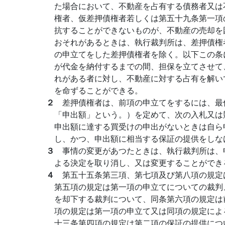
た場合において、不動産を占有する債務者又は
権者、仮差押債権者若しくは第五十九条第一項
抗することができないものが、不動産の売却を
おそれがあるときは、執行裁判所は、差押債権
の申立てをした差押債権者を除く。以下この条
が代金を納付するまでの間、担保を立てさせて
れがある者に対し、不動産に対する占有を解い
を命ずることができる。
２
差押債権者は、前項の申立てをするには、最
「申出額」という。）を定めて、次の入札又は
申出額に達する買受けの申出がないときは自ら
し、かつ、申出額に相当する保証の提供をしな
３
事情の変更があつたときは、執行裁判所は、
よる決定を取り消し、又は変更することができ
４
第五十五条第三項、第七項及び第八項の規定
第五項の規定は第一項の申立てについての裁判
を却下する裁判について、同条第六項の規定は
項の規定は第一項の申立て又は同項の規定によ
十三条第四項の規定は第二項の保証の提供につ