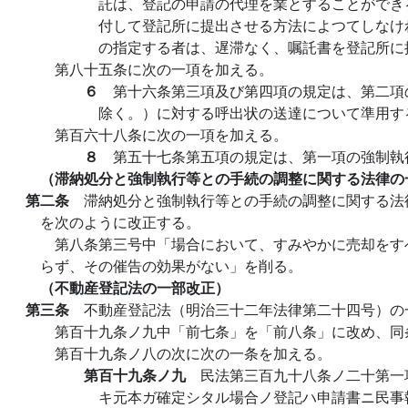
託は、登記の申請の代理を業とすることができ
付して登記所に提出させる方法によつてしなけ
の指定する者は、遅滞なく、嘱託書を登記所に
第八十五条に次の一項を加える。
６
第十六条第三項及び第四項の規定は、第二項
除く。）に対する呼出状の送達について準用す
第百六十八条に次の一項を加える。
８
第五十七条第五項の規定は、第一項の強制執
（滞納処分と強制執行等との手続の調整に関する法律の
第二条
滞納処分と強制執行等との手続の調整に関する法
を次のように改正する。
第八条第三号中「場合において、すみやかに売却をす
らず、その催告の効果がない」を削る。
（不動産登記法の一部改正）
第三条
不動産登記法（明治三十二年法律第二十四号）の
第百十九条ノ九中「前七条」を「前八条」に改め、同
第百十九条ノ八の次に次の一条を加える。
第百十九条ノ九
民法第三百九十八条ノ二十第一
キ元本ガ確定シタル場合ノ登記ハ申請書ニ民事