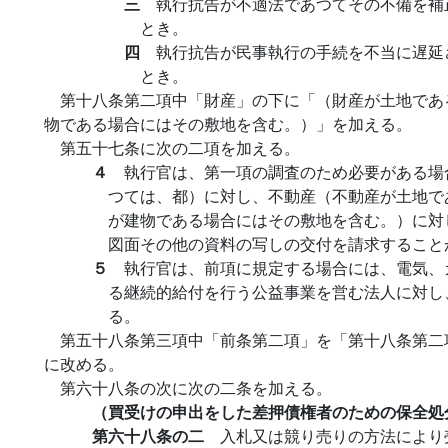
三
執行抗告が不適法であつてその不備を補
とき。
四
執行抗告が民事執行の手続を不当に遅延
とき。
第十八条第二項中「財産」の下に「（財産が土地であ
物である場合にはその敷地を含む。）」を加える。
第五十七条に次の二項を加える。
４
執行官は、第一項の調査のため必要がある場
つては、都）に対し、不動産（不動産が土地で
が建物である場合にはその敷地を含む。）に対
図面その他の資料の写しの交付を請求すること
５
執行官は、前項に規定する場合には、電気、
る継続的給付を行う公益事業を営む法人に対し
る。
第五十八条第三項中「前条第二項」を「第十八条第二
に改める。
第六十八条の次に次の二条を加える。
（買受けの申出をした差押債権者のための保全処
第六十八条の二
入札又は競り売りの方法により