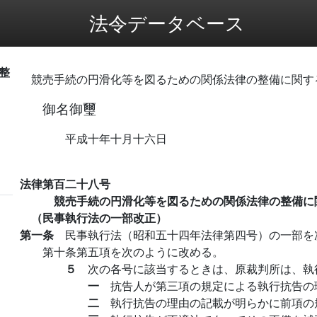
法令データベース
整
競売手続の円滑化等を図るための関係法律の整備に関す
御名御璽
平成十年十月十六日
法律第百二十八号
競売手続の円滑化等を図るための関係法律の整備に
（民事執行法の一部改正）
第一条
民事執行法（昭和五十四年法律第四号）の一部を
第十条第五項を次のように改める。
５
次の各号に該当するときは、原裁判所は、執
一
抗告人が第三項の規定による執行抗告の
二
執行抗告の理由の記載が明らかに前項の