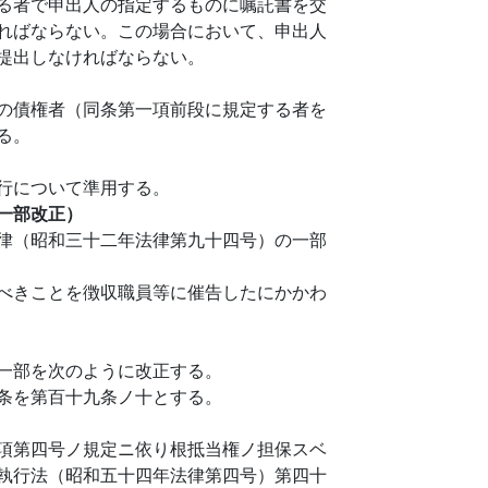
る者で申出人の指定するものに嘱託書を交
ればならない。この場合において、申出人
提出しなければならない。
の債権者（同条第一項前段に規定する者を
る。
行について準用する。
一部改正）
律（昭和三十二年法律第九十四号）の一部
べきことを徴収職員等に催告したにかかわ
一部を次のように改正する。
条を第百十九条ノ十とする。
項第四号ノ規定ニ依り根抵当権ノ担保スベ
執行法（昭和五十四年法律第四号）第四十