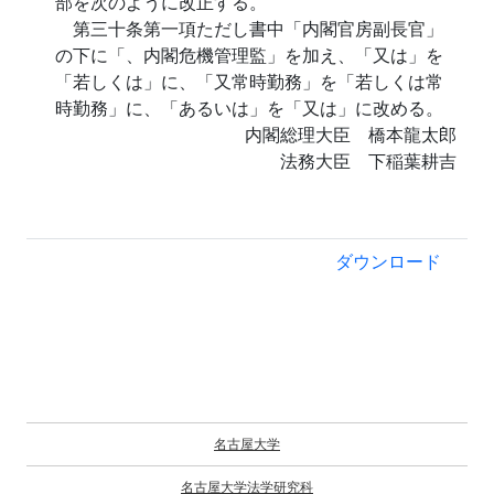
部を次のように改正する。
第三十条第一項ただし書中「内閣官房副長官」
の下に「、内閣危機管理監」を加え、「又は」を
「若しくは」に、「又常時勤務」を「若しくは常
時勤務」に、「あるいは」を「又は」に改める。
内閣総理大臣 橋本龍太郎
法務大臣 下稲葉耕吉
ダウンロード
名古屋大学
名古屋大学法学研究科