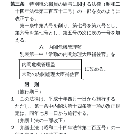
第三条
特別職の職員の給与に関する法律（昭和二
十四年法律第二百五十二号）の一部を次のように
改正する。
第一条中第八号を削り、第七号を第八号とし、
第六号を第七号とし、第五号の次に次の一号を加
える。
六
内閣危機管理監
別表第一中「常勤の内閣総理大臣補佐官」を
「
内閣危機管理監
に改める。
常勤の内閣総理大臣補佐官
」
附 則
（施行期日）
１
この法律は、平成十年四月一日から施行する。
ただし、第一条中内閣法第十四条第一項の改正規
定は、同年七月一日から施行する。
（弁護士法の一部改正）
２
弁護士法（昭和二十四年法律第二百五号）の一