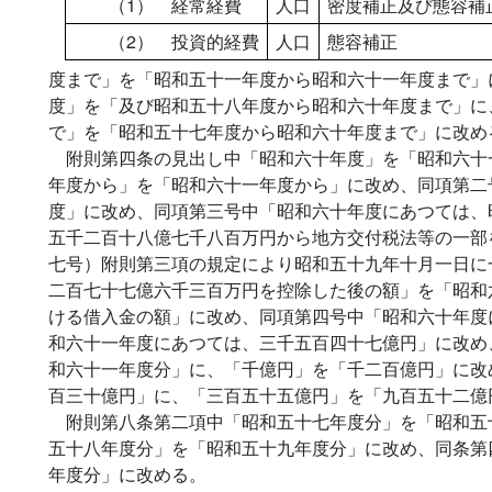
（1） 経常経費
人口
密度補正及び態容補
（2） 投資的経費
人口
態容補正
度まで」を「昭和五十一年度から昭和六十一年度まで」
度」を「及び昭和五十八年度から昭和六十年度まで」に
で」を「昭和五十七年度から昭和六十年度まで」に改め
附則第四条の見出し中「昭和六十年度」を「昭和六十
年度から」を「昭和六十一年度から」に改め、同項第二
度」に改め、同項第三号中「昭和六十年度にあつては、
五千二百十八億七千八百万円から地方交付税法等の一部
七号）附則第三項の規定により昭和五十九年十月一日に
二百七十七億六千三百万円を控除した後の額」を「昭和
ける借入金の額」に改め、同項第四号中「昭和六十年度
和六十一年度にあつては、三千五百四十七億円」に改め
和六十一年度分」に、「千億円」を「千二百億円」に改
百三十億円」に、「三百五十五億円」を「九百五十二億
附則第八条第二項中「昭和五十七年度分」を「昭和五
五十八年度分」を「昭和五十九年度分」に改め、同条第
年度分」に改める。