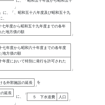
に、「昭和五十年度から昭和五十
」
」に、「、昭和五十八年度及び昭和五十九
に、
十七年度から昭和五十九年度までの各年
れた地方債の額
」
十七年度から昭和六十年度までの各年度
た地方債の額
十年度において特別に発行を許可された
」
を
ける外郭施設の延長
」
設の延長
「
に、
５ 下水道費
人口
」
」