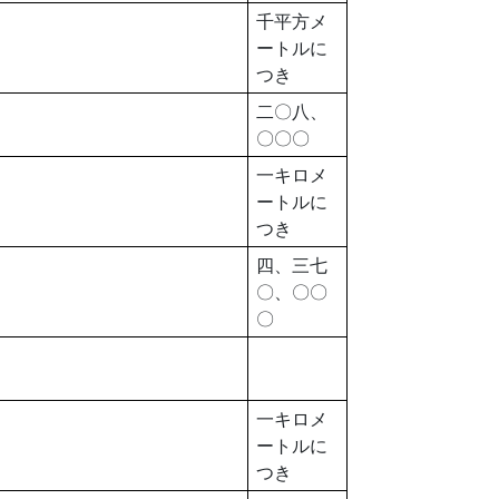
千平方メ
ートルに
つき
二〇八、
〇〇〇
一キロメ
ートルに
つき
四、三七
〇、〇〇
〇
一キロメ
ートルに
つき