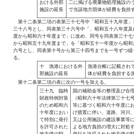
おける外郭
二に掲げる廃棄物処理施設の
施設の延長
で当該地方団体が経費を負担
第十二条第二項の表第三十七号中「昭和五十九年度」
三十八号とし、同表第三十六号中「、昭和五十八年度及
度から昭和六十年度まで」に改め、同号を同表第三十七
から昭和五十九年度まで」を「昭和五十一年度から昭和
六号とし、同表第十号から第三十四号までを一号ずつ繰
る。
十 漁港における外
漁港台帳に記載され
郭施設の延長
体が経費を負担する
第十二条第二項の表に次の一号を加える。
三十九 臨時
国の補助金等の整理及び合
財政特例対策
（昭和六十年法律第三十七
のため昭和六
等に基づく昭和六十年度に
十年度におい
げ措置に伴い、道路、河川
て特別に発行
又は公用施設の建設事業等
を許可された
よる地方負担の増大に対処
地方債の額
発行を許可された地方債の