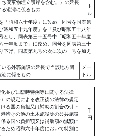
うち廃棄物埋立護岸を含む。）の延長
ト
する港湾に係るもの
ル
を「昭和六十年度」に改め、同号を同表第
び昭和五十九年度」を「及び昭和五十八年
号とし、同表第三十五号中「昭和五十年度
六十年度まで」に改め、同号を同表第三十
り下げ、同表第九号の次に次の一号を加え
ている外郭施設の延長で当該地方団
メー
漁港に係るもの
トル
理化並びに臨時特例等に関する法律
号）の規定による改正後の法律の規定
おける国の負担又は補助の割合の引下
千
、港湾その他の土木施設等の公共施設
円
に係る国の負担額又は補助額の減額に
するため昭和六十年度において特別に
額