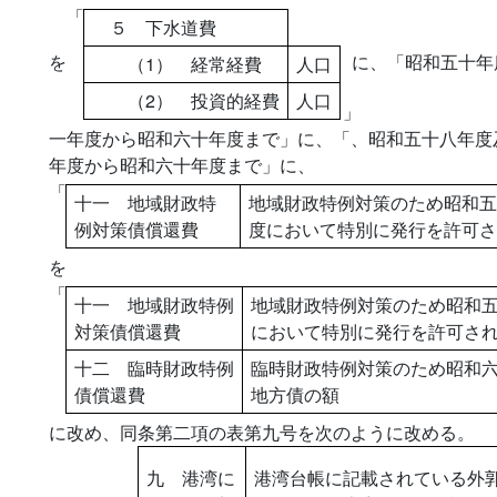
「
５ 下水道費
を
に、「昭和五十年
（1） 経常経費
人口
（2） 投資的経費
人口
」
一年度から昭和六十年度まで」に、「、昭和五十八年度
年度から昭和六十年度まで」に、
「
十一 地域財政特
地域財政特例対策のため昭和五
例対策債償還費
度において特別に発行を許可さ
を
「
十一 地域財政特例
地域財政特例対策のため昭和
対策債償還費
において特別に発行を許可さ
十二 臨時財政特例
臨時財政特例対策のため昭和
債償還費
地方債の額
に改め、同条第二項の表第九号を次のように改める。
九 港湾に
港湾台帳に記載されている外