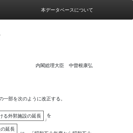
本データベースについて
。
内閣総理大臣 中曽根康弘
の一部を次のように改正する。
を
ける外郭施設の延長
」
設の延長