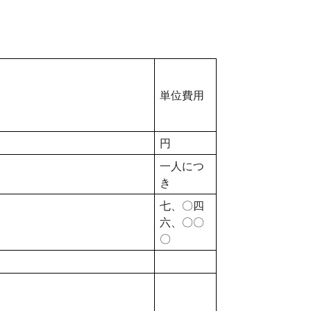
単位費用
円
一人につ
き
七、〇四
六、〇〇
〇