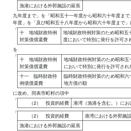
漁港における外郭施設の延長
九年度まで」を「昭和五十一年度から昭和六十年度まで
年度」を「及び昭和五十八年度から昭和六十年度まで」
「
十 地域財政特例
地域財政特例対策のため昭和五
対策債償還費
度において特別に発行を許可さ
を
「
十 地域財政特例
地域財政特例対策のため昭和五
対策債償還費
において特別に発行を許可され
十一 臨時財政特
臨時財政特例対策のため昭和六
例債償還費
地方債の額
に改め、同表市町村の項中
「
（2） 投資的経費
港湾（漁港を含む。）にお
「
（2） 投資的経費
港湾における外郭施
漁港における外郭施設の延長