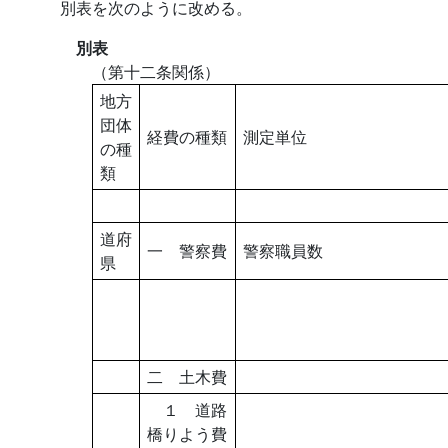
別表を次のように改める。
別表
（第十二条関係）
地方
団体
経費の種類
測定単位
の種
類
道府
一 警察費
警察職員数
県
二 土木費
１ 道路
橋りよう費