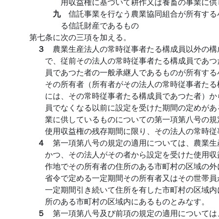
用収益権に基づいて耕作又は養畜の事業に供
九
信託事業を行なう農業協同組合が所有する
る信託財産であるもの
第七条に次の三項を加える。
３
農業生産法人の常時従事者たる構成員以外の構
で、従前その法人の常時従事者たる構成員であつ
員であつた者の一般承継人であるものが所有する
その所有者（所有者がその法人の常時従事者たる
には、その常時従事者たる構成員であつた者）か
員でなくなる以前に設定を受けた期間の定めがあ
業に供しているものについての第一項第八号の規
使用収益権の残存期間に限り、その法人の常時従
４
第一項第八号の規定の適用については、農業生
かつ、その法人がその者から設定を受けた使用収
作地でその所有者の住所のある市町村の区域の外
省令で定める一定期間その所有者又はその世帯員
一定期間引き続いて住所を有した市町村の区域内
所のある市町村の区域内にあるものとみなす。
５
第一項第八号及び前項の規定の適用については