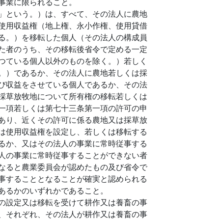
事業に限られること。
」という。）は、すべて、その法人に農地
使用収益権（地上権、永小作権、使用貸借
る。）を移転した個人（その法人の構成員
た者のうち、その移転後省令で定める一定
つている個人以外のものを除く。）若しく
。）であるか、その法人に農地若しくは採
び収益をさせている個人であるか、その法
採草放牧地について所有権の移転若しくは
一項若しくは第七十三条第一項の許可の申
あり、近くその許可に係る農地又は採草放
は使用収益権を設定し、若しくは移転する
るか、又はその法人の事業に常時従事する
人の事業に常時従事することができない者
なると農業委員会が認めたもの及び省令で
事することとなることが確実と認められる
あるかのいずれかであること。
の設定又は移転を受けて耕作又は養畜の事
、それぞれ、その法人が耕作又は養畜の事