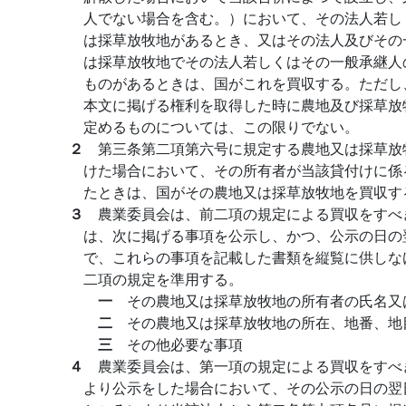
人でない場合を含む。）において、その法人若し
は採草放牧地があるとき、又はその法人及びその
は採草放牧地でその法人若しくはその一般承継人
ものがあるときは、国がこれを買収する。ただし
本文に掲げる権利を取得した時に農地及び採草放
定めるものについては、この限りでない。
２
第三条第二項第六号に規定する農地又は採草放
けた場合において、その所有者が当該貸付けに係
たときは、国がその農地又は採草放牧地を買収す
３
農業委員会は、前二項の規定による買収をすべ
は、次に掲げる事項を公示し、かつ、公示の日の
で、これらの事項を記載した書類を縦覧に供しな
二項の規定を準用する。
一
その農地又は採草放牧地の所有者の氏名又
二
その農地又は採草放牧地の所在、地番、地
三
その他必要な事項
４
農業委員会は、第一項の規定による買収をすべ
より公示をした場合において、その公示の日の翌