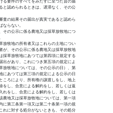
げる要件のすべてをみたすに至つた旨の届
ると認められるときは、遅滞なく、その公
審査の結果その届出が真実であると認めら
ばならない。
、その公示に係る農地又は採草放牧地につ
。
草放牧地の所有者又はこれらの土地につい
者が、その公示に係る農地又は採草放牧地
は採草放牧地にあつては第四項に規定する
届出があり、これにつき第五項の規定によ
草放牧地については、その公示の日）、第
地にあつては第三項の規定による公示の日
ところにより、所有権の譲渡しをし、地上
除をし、合意による解約をし、若しくは返
入れをし、合意による解約をし、若しくは
該農地又は採草放牧地については、第一項
内に第三条第一項又は第二十条第一項の規
これに対する処分がないときも、その処分