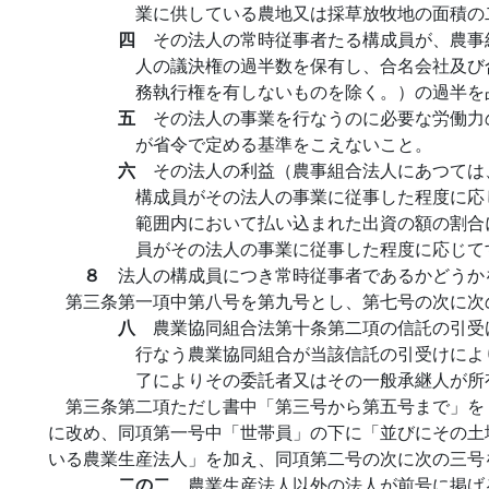
業に供している農地又は採草放牧地の面積の
四
その法人の常時従事者たる構成員が、農事
人の議決権の過半数を保有し、合名会社及び
務執行権を有しないものを除く。）の過半を
五
その法人の事業を行なうのに必要な労働力
が省令で定める基準をこえないこと。
六
その法人の利益（農事組合法人にあつては
構成員がその法人の事業に従事した程度に応
範囲内において払い込まれた出資の額の割合
員がその法人の事業に従事した程度に応じて
８
法人の構成員につき常時従事者であるかどうか
第三条第一項中第八号を第九号とし、第七号の次に次
八
農業協同組合法第十条第二項の信託の引受
行なう農業協同組合が当該信託の引受けによ
了によりその委託者又はその一般承継人が所
第三条第二項ただし書中「第三号から第五号まで」を
に改め、同項第一号中「世帯員」の下に「並びにその土
いる農業生産法人」を加え、同項第二号の次に次の三号
二の二
農業生産法人以外の法人が前号に掲げ