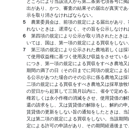
ところにより当該法人から第二条第七項各号に掲
出があり、かつ、審査の結果その届出が真実であ
示を取り消さなければならない。
５
農業委員会は、前項の規定による届出があり、
れないときは、遅滞なく、その旨を公示しなけれ
６
第四項の規定により公示が取り消されたときは
いては、国は、第一項の規定による買収をしない
７
第三項の規定により公示された農地若しくは採
て使用収益権に基づく使用及び収益をさせている
につき、第一項の規定による買収をすべき農地又
期間の満了の日（その日までに同項の規定による
る公示があつた場合のその公示に係る農地又は採
二項の規定による買収をすべき農地又は採草放牧
の翌日から起算して三箇月以内に、省令で定める
権若しくは永小作権の消滅をさせ、使用貸借の解
還の請求をし、又は賃貸借の解除をし、解約の申
賃貸借の更新をしない旨の通知をしたときは、当
又は第二項の規定による買収をしない。当該期間
定による許可の申請があり、その期間経過後まで