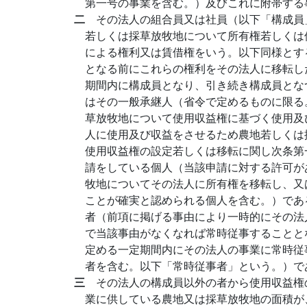
第一号の事業を含む。）及びこれに附帯する
二
その法人の組合員又は社員（以下「構成員
若しくは採草放牧地について所有権若しくは
による権利又は賃借権をいう。以下同様とす
となる前にこれらの権利をその法人に移転し
期間内に構成員となり、引き続き構成員とな
はその一般承継人（省令で定めるものに限る
草放牧地について使用収益権に基づく使用及
人に使用及び収益をさせるため農地若しくは
使用収益権の設定若しくは移転に関し次条第
請をしている個人（当該申請に対する許可が
牧地についてその法人に所有権を移転し、又
ことが確実と認められる個人を含む。）であ
者（前項に掲げる事由により一時的にその法
で当該事由がなくなれば常時従事することと
定める一定期間内にその法人の事業に常時従
者を含む。以下「常時従事者」という。）で
三
その法人の構成員以外の者から使用収益権
業に供している農地又は採草放牧地の面積が