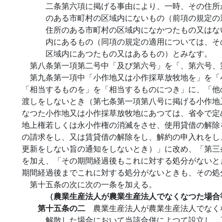
二条第六項に掲げる事由により、一時、その住所
のある市町村の区域内にないもの（前項の規定の
住所のある市町村の区域内になかつたもの又はな
内にあるもの（同項の規定の適用については、そ
区域内にあつたもの又はあるもの）とみなす。
第八条第一項第二号中「及び第六号」を「、第六号、
第九条第一項中「小作地又は小作採草放牧地を」を「
「相当するものを」を「相当するものにつき」に、「他
渡しをしないとき（第七条第一項第八号に掲げる小作地
なつた小作地又は小作採草放牧地にあつては、省令で定
地上権若しくは永小作権の消滅をさせ、使用貸借の解除
の請求をし、又は賃貸借の解除をし、解約の申入れをし
更新をしない旨の通知をしないとき）」に改め、「第三
を加え、「その期間経過後もこれに対する処分がないと
期間経過後までこれに対する処分がないときも、その処
第十五条の次に次の一条を加える。
（農業生産法人が農業生産法人でなくなつた場合
第十五条の二
農業生産法人が農業生産法人でなく
解散した場合において当該合併によつて設立し、