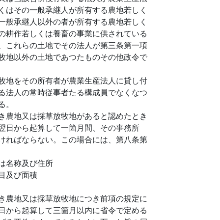
くはその一般承継人が所有する農地若しく
一般承継人以外の者が所有する農地若しく
の耕作若しくは養畜の事業に供されている
、これらの土地でその法人が第三条第一項
牧地以外の土地であつたものその他政令で
牧地をその所有者が農業生産法人に貸し付
る法人の常時従事者たる構成員でなくなつ
る。
き農地又は採草放牧地があると認めたとき
翌日から起算して一箇月間、その事務所
ければならない。この場合には、第八条第
は名称及び住所
目及び面積
き農地又は採草放牧地につき前項の規定に
日から起算して三箇月以内に省令で定める