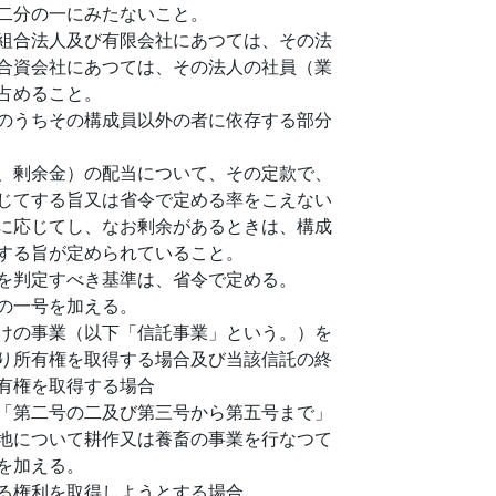
二分の一にみたないこと。
組合法人及び有限会社にあつては、その法
合資会社にあつては、その法人の社員（業
占めること。
のうちその構成員以外の者に依存する部分
、剰余金）の配当について、その定款で、
じてする旨又は省令で定める率をこえない
に応じてし、なお剰余があるときは、構成
する旨が定められていること。
を判定すべき基準は、省令で定める。
の一号を加える。
けの事業（以下「信託事業」という。）を
り所有権を取得する場合及び当該信託の終
有権を取得する場合
「第二号の二及び第三号から第五号まで」
地について耕作又は養畜の事業を行なつて
を加える。
る権利を取得しようとする場合