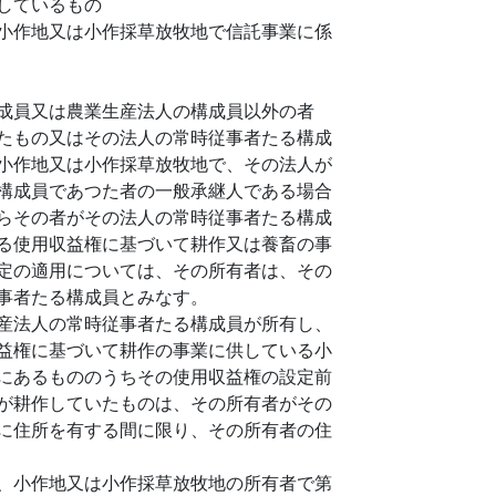
しているもの
小作地又は小作採草放牧地で信託事業に係
成員又は農業生産法人の構成員以外の者
たもの又はその法人の常時従事者たる構成
小作地又は小作採草放牧地で、その法人が
構成員であつた者の一般承継人である場合
らその者がその法人の常時従事者たる構成
る使用収益権に基づいて耕作又は養畜の事
定の適用については、その所有者は、その
事者たる構成員とみなす。
産法人の常時従事者たる構成員が所有し、
益権に基づいて耕作の事業に供している小
にあるもののうちその使用収益権の設定前
が耕作していたものは、その所有者がその
に住所を有する間に限り、その所有者の住
、小作地又は小作採草放牧地の所有者で第