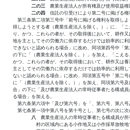
二の三
農業生産法人が所有権及び使用収益権
二の四
信託の引受けにより第二号に掲げる権
第三条第二項第三号中「前号に掲げる権利を取得しよ
得しようとする者（農業生産法人を除く。）」に、「こ
り、かつ、これらの者が、その取得後において、耕作又
地を主としてその労働力に依存するだけでは効率的に利
できないと認められる場合」に改め、同項第四号中「第
の下に「（農業生産法人を除く。）」を加え、「こえる
かつ、これらの者が、その取得後において、耕作又は養
主としてその労働力に依存するだけでは効率的に利用し
ないと認められる場合」に改め、同項第五号中「第二号
に「（農業生産法人を除く。）」を加え、同項第六号及
合」の下に「及び農業生産法人の常時従事者たる構成員
る場合」を加える。
第六条第六項中「及び第六号」を「、第六号、第八号
第七条第一項中第八号を第十号とし、第七号の次に次
八
農業生産法人の常時従事者たる構成員が所
村の区域内にある小作地又は小作採草放牧地