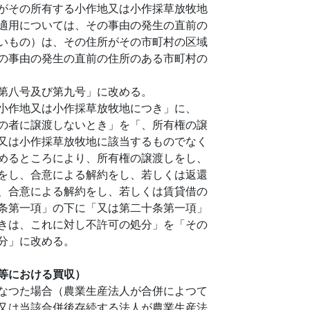
がその所有する小作地又は小作採草放牧地
適用については、その事由の発生の直前の
いもの）は、その住所がその市町村の区域
の事由の発生の直前の住所のある市町村の
第八号及び第九号」に改める。
小作地又は小作採草放牧地につき」に、
の者に譲渡しないとき」を「、所有権の譲
又は小作採草放牧地に該当するものでなく
めるところにより、所有権の譲渡しをし、
をし、合意による解約をし、若しくは返還
、合意による解約をし、若しくは賃貸借の
条第一項」の下に「又は第二十条第一項」
きは、これに対し不許可の処分」を「その
分」に改める。
等における買収）
なつた場合（農業生産法人が合併によつて
又は当該合併後存続する法人が農業生産法