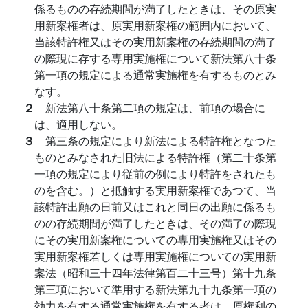
係るものの存続期間が満了したときは、その原実
用新案権者は、原実用新案権の範囲内において、
当該特許権又はその実用新案権の存続期間の満了
の際現に存する専用実施権について新法第八十条
第一項の規定による通常実施権を有するものとみ
なす。
２
新法第八十条第二項の規定は、前項の場合に
は、適用しない。
３
第三条の規定により新法による特許権となつた
ものとみなされた旧法による特許権（第二十条第
一項の規定により従前の例により特許をされたも
のを含む。）と抵触する実用新案権であつて、当
該特許出願の日前又はこれと同日の出願に係るも
のの存続期間が満了したときは、その満了の際現
にその実用新案権についての専用実施権又はその
実用新案権若しくは専用実施権についての実用新
案法（昭和三十四年法律第百二十三号）第十九条
第三項において準用する新法第九十九条第一項の
効力を有する通常実施権を有する者は、原権利の