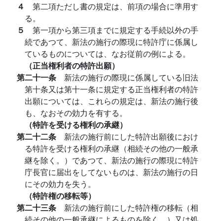
４
第二項ただし書の規定は、前項の場合に準用す
る。
５
第一項から第三項までに規定する手続以外の手
続であつて、新法の施行の際現に特許庁に係属し
ているものについては、なお従前の例による。
（正当権利者の特許出願）
第二十一条
新法の施行の際現に係属している旧法
第十条又は第十一条に規定する正当権利者の特許
出願については、これらの規定は、新法の施行後
も、なおその効力を有する。
（特許を受ける権利の承継）
第二十二条
新法の施行前にした特許出願後におけ
る特許を受ける権利の承継（相続その他の一般承
継を除く。）であつて、新法の施行の際現に特許
庁長官に届出をしてないものは、新法の施行の日
にその効力を失う。
（特許権の移転等）
第二十三条
新法の施行前にした特許権の移転（相
続その他の一般承継によるものを除く。）又は処