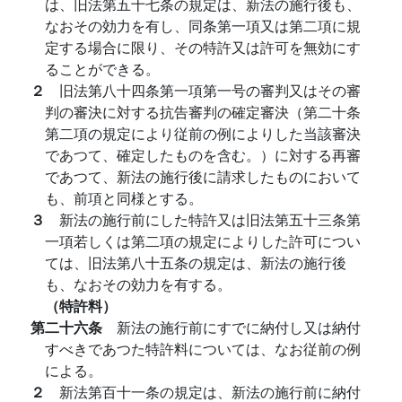
は、旧法第五十七条の規定は、新法の施行後も、
なおその効力を有し、同条第一項又は第二項に規
定する場合に限り、その特許又は許可を無効にす
ることができる。
２
旧法第八十四条第一項第一号の審判又はその審
判の審決に対する抗告審判の確定審決（第二十条
第二項の規定により従前の例によりした当該審決
であつて、確定したものを含む。）に対する再審
であつて、新法の施行後に請求したものにおいて
も、前項と同様とする。
３
新法の施行前にした特許又は旧法第五十三条第
一項若しくは第二項の規定によりした許可につい
ては、旧法第八十五条の規定は、新法の施行後
も、なおその効力を有する。
（特許料）
第二十六条
新法の施行前にすでに納付し又は納付
すべきであつた特許料については、なお従前の例
による。
２
新法第百十一条の規定は、新法の施行前に納付