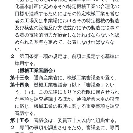
化基本計画に定めるその特定機械工業の合理化の
目標を達成するためにはその特定機械工業を営む
者の工場又は事業場におけるその特定機械の製造
及び検査の設備及び方法並びにその製造に従事す
る者の技術的能力が適合しなければならないと認
められる基準を定めて、公表しなければならな
い。
２
第四条第一項の規定は、前項に規定する基準に
準用する。
（機械工業審議会）
第十三条
通商産業省に、機械工業審議会を置く。
第十四条
機械工業審議会（以下「審議会」とい
う。）は、この法律によりその権限に属させられ
た事項を調査審議するほか、通商産業大臣の諮問
に応じ、機械工業の振興に関する重要事項を調査
審議する。
第十五条
審議会は、委員五十人以内で組織する。
２
専門の事項を調査させるため、審議会に、専門