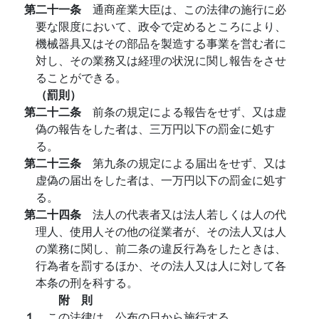
第二十一条
通商産業大臣は、この法律の施行に必
要な限度において、政令で定めるところにより、
機械器具又はその部品を製造する事業を営む者に
対し、その業務又は経理の状況に関し報告をさせ
ることができる。
（罰則）
第二十二条
前条の規定による報告をせず、又は虚
偽の報告をした者は、三万円以下の罰金に処す
る。
第二十三条
第九条の規定による届出をせず、又は
虚偽の届出をした者は、一万円以下の罰金に処す
る。
第二十四条
法人の代表者又は法人若しくは人の代
理人、使用人その他の従業者が、その法人又は人
の業務に関し、前二条の違反行為をしたときは、
行為者を罰するほか、その法人又は人に対して各
本条の刑を科する。
附 則
１
この法律は、公布の日から施行する。