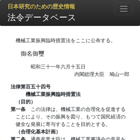
日本研究のための歴史情報
法令データベース
機械工業振興臨時措置法をここに公布する。
御名御璽
昭和三十一年六月十五日
内閣総理大臣 鳩山一郎
法律第百五十四号
機械工業振興臨時措置法
（目的）
第一条
この法律は、機械工業の合理化を促進する
ことにより、その振興を図り、もつて国民経済の
健全な発展に寄与することを目的とする。
（合理化基本計画）
第二条
通商産業大臣は、機械工業審議会の意見を