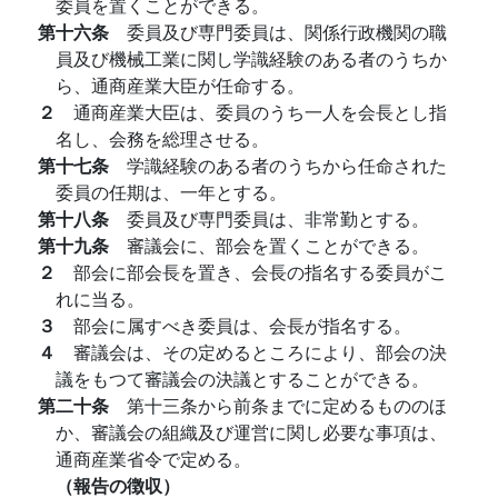
委員を置くことができる。
第十六条
委員及び専門委員は、関係行政機関の職
員及び機械工業に関し学識経験のある者のうちか
ら、通商産業大臣が任命する。
２
通商産業大臣は、委員のうち一人を会長とし指
名し、会務を総理させる。
第十七条
学識経験のある者のうちから任命された
委員の任期は、一年とする。
第十八条
委員及び専門委員は、非常勤とする。
第十九条
審議会に、部会を置くことができる。
２
部会に部会長を置き、会長の指名する委員がこ
れに当る。
３
部会に属すべき委員は、会長が指名する。
４
審議会は、その定めるところにより、部会の決
議をもつて審議会の決議とすることができる。
第二十条
第十三条から前条までに定めるもののほ
か、審議会の組織及び運営に関し必要な事項は、
通商産業省令で定める。
（報告の徴収）