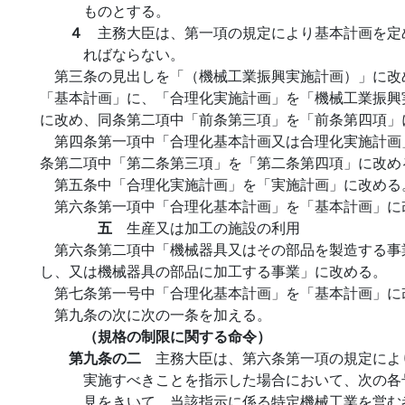
ものとする。
４
主務大臣は、第一項の規定により基本計画を定
ればならない。
第三条の見出しを「（機械工業振興実施計画）」に改
「基本計画」に、「合理化実施計画」を「機械工業振興
に改め、同条第二項中「前条第三項」を「前条第四項」
第四条第一項中「合理化基本計画又は合理化実施計画
条第二項中「第二条第三項」を「第二条第四項」に改め
第五条中「合理化実施計画」を「実施計画」に改める
第六条第一項中「合理化基本計画」を「基本計画」に
五
生産又は加工の施設の利用
第六条第二項中「機械器具又はその部品を製造する事
し、又は機械器具の部品に加工する事業」に改める。
第七条第一号中「合理化基本計画」を「基本計画」に
第九条の次に次の一条を加える。
（規格の制限に関する命令）
第九条の二
主務大臣は、第六条第一項の規定によ
実施すべきことを指示した場合において、次の各
見をきいて、当該指示に係る特定機械工業を営む