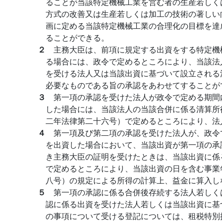
ることが当該特定機械工業を営む者の生産若しく
方式の改善又は生産若しくは加工の技術の著しい
画に定める当該特定機械工業の合理化の目標を達
ることができる。
２
主務大臣は、前項に規定する出資をする特定機
る場合には、政令で定めるところにより、当該法
を受ける法人又は当該出資に基づいて設立される
必要なものである旨の承認をあわせてすることが
３
第一項の承認を受けた法人が政令で定める期間
した場合には、当該法人の当該合併に係る清算所
二年法律第二十六号）で定めるところにより、法
４
第一項及び第二項の承認を受けた法人が、政令
を出資した場合において、当該出資が第一項の承
き主務大臣の証明を受けたときは、当該出資に係
で定めるところにより、当該出資の日を含む事業
八号）の規定による所得の計算上、益金に算入し
５
第一項の承認に係る合併後存続する法人若しく
認に係る出資を受けた法人若しくは当該出資に基
の事項について受ける登記については、租税特別