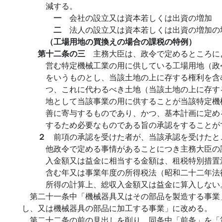
減する。
一
会社の設立又は資本若しくは出資の増加
二
法人の設立又は資本若しくは出資の増加の
（工場用地の買換えの場合の課税の特例）
第十二条の三
主務大臣は、政令で定めるところに
営む特定機械工業の用に供している工場用地（政
をいうものとし、当該土地の上に存する権利を含
つ、これに代わるべき土地（当該土地の上に存す
地として当該事業の用に供することが当該特定機
善に寄与するものであり、かつ、基本計画に定め
するため必要なものである旨の承認をすることが
２
前項の承認を受けた者が、当該承認を受けたと
他政令で定める事情があることにつき主務大臣の
入金額又は益金に相当する金額は、租税特別措置
含む年又は事業年度の所得税法（昭和二十二年法
所得の計算上、総収入金額又は益金に算入しない
第二十一条中「機械器具又はその部品を製造する事業
し、又は機械器具の部品に加工する事業」に改める。
第二十二条の前の見出しを削り、同条中「前条」を「