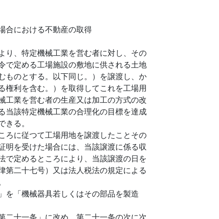
場合における不動産の取得
より、特定機械工業を営む者に対し、その
令で定める工場施設の敷地に供される土地
むものとする。以下同じ。）を譲渡し、か
る権利を含む。）を取得してこれを工場用
械工業を営む者の生産又は加工の方式の改
る当該特定機械工業の合理化の目標を達成
できる。
ころに従つて工場用地を譲渡したことその
証明を受けた場合には、当該譲渡に係る収
法で定めるところにより、当該譲渡の日を
律第二十七号）又は法人税法の規定による
。
」を「機械器具若しくはその部品を製造
第二十一条」に改め、第二十一条の次に次