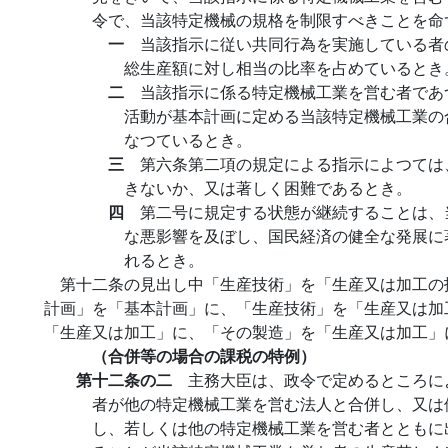
令で、当該特定機械の規格を制限すべきことを命
一
当該指示に従い共同行為を実施している者
総生産額に対し相当の比率を占めているとき
二
当該指示に係る特定機械工業を営む者であ
活動が基本計画に定める当該特定機械工業の
なつているとき。
三
第六条第二項の規定による指示によつては
きないか、又は著しく困難であるとき。
四
第二号に規定する状態が継続することは、
な悪影響を及ぼし、国民経済の健全な発展に
れるとき。
第十二条の見出し中「生産技術」を「生産又は加工の
計画」を「基本計画」に、「生産技術」を「生産又は加
「生産又は加工」に、「その製造」を「生産又は加工」
（合併等の場合の課税の特例）
第十二条の二
主務大臣は、政令で定めるところに
者が他の特定機械工業を営む法人と合併し、又は
し、若しくは他の特定機械工業を営む者とともに