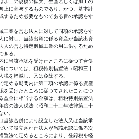
は加工の規模の拡大、生産若しくは加工の
向上に寄与するものであり、かつ、基本計
成するため必要なものである旨の承認をす
械工業を営む法人に対して同項の承認をす
人に対し、当該出資に係る資産が当該出資
法人の営む特定機械工業の用に供するため
できる。
内に当該承認を受けたところに従つて合併
得については、租税特別措置法（昭和三十
人税を軽減し、又は免除する。
で定める期間内に第二項の承認に係る資産
認を受けたところに従つてされたことにつ
る益金に相当する金額は、租税特別措置法
年度の法人税法（昭和二十二年法律第二十
ない。
は当該合併により設立した法人又は当該承
づいて設立された法人が当該承認に係る次
措置法で定めるところにより、登録税を軽