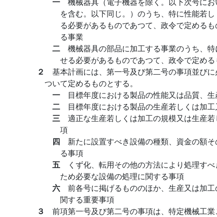
一
機械器具（電子機器を除く。以下次号にお
を含む。以下同じ。）のうち、特に性能若し
る必要があるものであつて、政令で定めるも
る事業
二
機械器具の部品に加工する事業のうち、特
せる必要があるものであつて、政令で定める
２
基本計画には、第一号及び第二号の事項並びに
ついて定めるものとする。
一
目標年度における製品の性能又は品質、生
二
目標年度における製品の生産若しくは加工
三
適正な生産若しくは加工の規模又は生産若
項
四
新たに設置すべき設備の種類、資金の額そ
る事項
五
くず化、転用その他の方法により処理すべ
ため必要な設備の処理に関する事項
六
前各号に掲げるもののほか、生産又は加工
関する重要事項
３
前項第一号及び第二号の事項は、特定機械工業