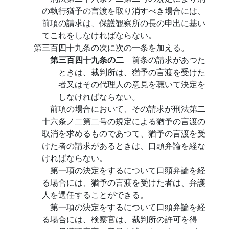
の執行猶予の言渡を取り消すべき場合には、
前項の請求は、保護観察所の長の申出に基い
てこれをしなければならない。
第三百四十九条の次に次の一条を加える。
第三百四十九条の二
前条の請求があつた
ときは、裁判所は、猶予の言渡を受けた
者又はその代理人の意見を聴いて決定を
しなければならない。
前項の場合において、その請求が刑法第二
十六条ノ二第二号の規定による猶予の言渡の
取消を求めるものであつて、猶予の言渡を受
けた者の請求があるときは、口頭弁論を経な
ければならない。
第一項の決定をするについて口頭弁論を経
る場合には、猶予の言渡を受けた者は、弁護
人を選任することができる。
第一項の決定をするについて口頭弁論を経
る場合には、検察官は、裁判所の許可を得