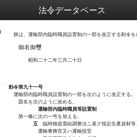
法令データベース
勅
朕は、運輸部內臨時職員設置制の一部を改正する勅令を
御名御璽
昭和二十二年三月二十日
勅令第九十一号
運輸部內臨時職員設置制の一部を次のように改正する。
題名を次のように改める。
運輸部內臨時職員等設置制
第一條に次の一号を加える。
五
臨時物資需給調整法ニ基ク指定生產資材等
運輸事務官又ハ運輸技官