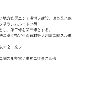
ノ地方官署ニシテ港灣ノ建設、改良又ハ保
ヲ掌ラシムルコトヲ得
とし、第二條を第三條とする。
法ニ基ク指定生產資材等ノ割當ニ關スル事
以テ之ニ充ツ
ニ關スル割當ノ事務ニ從事スル者