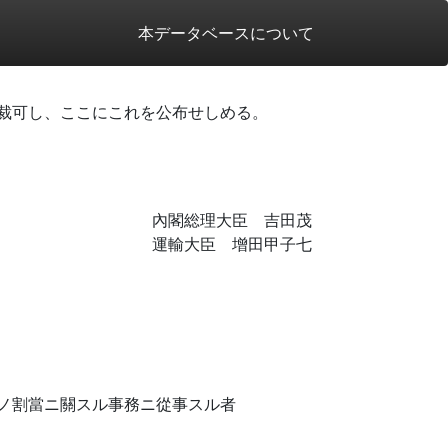
本データベースについて
裁可し、ここにこれを公布せしめる。
內閣総理大臣 吉田茂
運輸大臣 增田甲子七
ノ割當ニ關スル事務ニ從事スル者