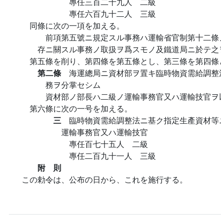
專任三百二十九人 二級
專任六百九十二人 三級
同條に次の一項を加える。
前項第五號ニ規定スル事務ハ運輸省官制第十二條
存ニ關スル事務ノ取扱ヲ爲スモノ及鐵道局ニ於テ之
第五條を削り、第四條を第五條とし、第三條を第四條
第二條
海運總局ニ資材部ヲ置キ臨時物資需給調整
務ヲ分掌セシム
資材部ノ部長ハ二級ノ運輸事務官又ハ運輸技官ヲ
第六條に次の一号を加える。
三
臨時物資需給調整法ニ基ク指定生產資材等
運輸事務官又ハ運輸技官
專任百七十五人 二級
專任二百九十一人 三級
附 則
この勅令は、公布の日から、これを施行する。