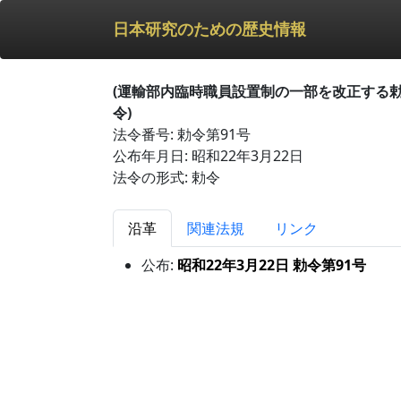
日本研究のための歴史情報
(運輸部内臨時職員設置制の一部を改正する
令)
法令番号: 勅令第91号
公布年月日: 昭和22年3月22日
法令の形式: 勅令
沿革
関連法規
リンク
公布:
昭和22年3月22日 勅令第91号