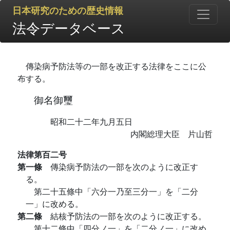
日本研究のための歴史情報
法令データベース
傳染病予防法等の一部を改正する法律をここに公
布する。
御名御璽
昭和二十二年九月五日
内閣総理大臣 片山哲
法律第百二号
第一條
傳染病予防法の一部を次のように改正す
る。
第二十五條中「六分一乃至三分一」を「二分
一」に改める。
第二條
結核予防法の一部を次のように改正する。
第十二條中「四分ノ一」を「二分ノ一」に改め