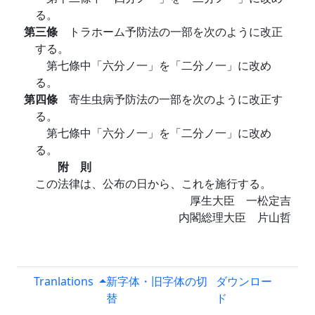
る。
第三條
トラホーム予防法の一部を次のように改正
する。
第七條中「六分ノ一」を「二分ノ一」に改め
る。
第四條
寄生虫病予防法の一部を次のように改正す
る。
第七條中「六分ノ一」を「二分ノ一」に改め
る。
附 則
この法律は、公布の日から、これを施行する。
厚生大臣 一松定吉
内閣総理大臣 片山哲
Tranlations
新字体・旧字体の切
ダウンロー
替
ド