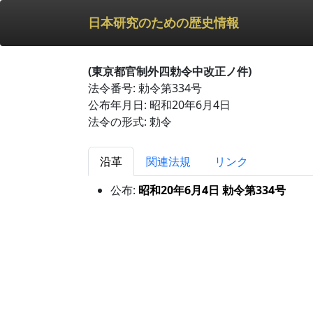
日本研究のための歴史情報
(東京都官制外四勅令中改正ノ件)
法令番号: 勅令第334号
公布年月日: 昭和20年6月4日
法令の形式: 勅令
沿革
関連法規
リンク
公布:
昭和20年6月4日 勅令第334号