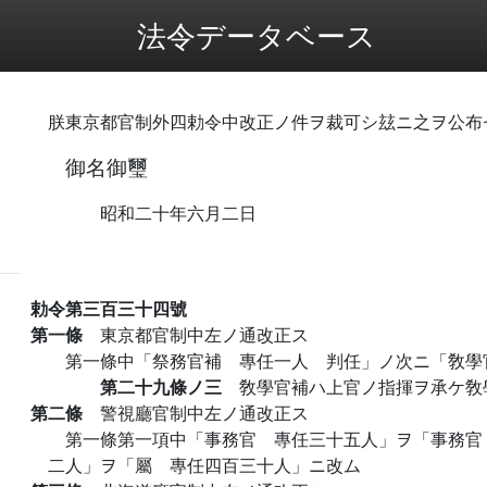
法令データベース
朕東京都官制外四勅令中改正ノ件ヲ裁可シ玆ニ之ヲ公布
御名御璽
昭和二十年六月二日
勅令第三百三十四號
第一條
東京都官制中左ノ通改正ス
第一條中「祭務官補 專任一人 判任」ノ次ニ「敎學
第二十九條ノ三
敎學官補ハ上官ノ指揮ヲ承ケ敎
第二條
警視廳官制中左ノ通改正ス
第一條第一項中「事務官 專任三十五人」ヲ「事務官
二人」ヲ「屬 專任四百三十人」ニ改ム