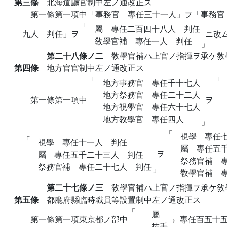
第三條
北海道廳官制中左ノ通改正ス
第一條第一項中「事務官 專任三十一人」ヲ「事務官
「
屬 專任二百四十八人 判任
九人 判任」ヲ
ニ改
敎學官補 專任一人 判任
」
第二十八條ノ二
敎學官補ハ上官ノ指揮ヲ承ケ敎
第四條
地方官官制中左ノ通改正ス
「
「
地方事務官 專任千十七人
地方祭務官 專任二十二人
第一條第一項中
ヲ
地方視學官 專任六十七人
地方敎學官 專任四人
」
「
視學 專任
「
視學 專任十一人 判任
屬 專任五
ヲ
屬 專任五千二十三人 判任
祭務官補 
祭務官補 專任二十七人 判任
」
敎學官補 
第二十七條ノ三
敎學官補ハ上官ノ指揮ヲ承ケ敎
第五條
都廳府縣臨時職員等設置制中左ノ通改正ス
「
屬
第一條第一項東京都ノ部中
專任百五十
技手