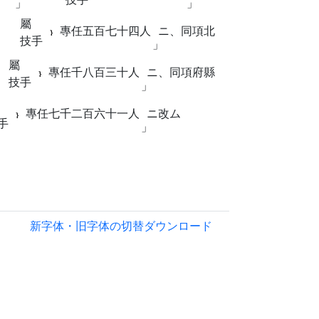
」
」
屬
專任五百七十四人
ニ、同項北
技手
」
屬
專任千八百三十人
ニ、同項府縣
技手
」
專任七千二百六十一人
ニ改ム
手
」
新字体・旧字体の切替
ダウンロード