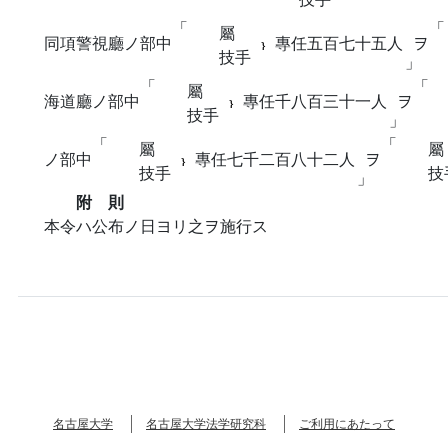
「
「
屬
同項警視廳ノ部中
專任五百七十五人
ヲ
技手
」
「
「
屬
海道廳ノ部中
專任千八百三十一人
ヲ
技手
」
「
「
屬
屬
ノ部中
專任七千二百八十二人
ヲ
技手
技
」
附 則
本令ハ公布ノ日ヨリ之ヲ施行ス
名古屋大学
名古屋大学法学研究科
ご利用にあたって