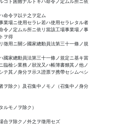
ルコト困難ナルトキハ命令ノ定ムル所ニ依
ハ命令ヲ以テ之ヲ定ム
事業場ニ使用セラレ若ハ使用セラレタル者
命令ノ定ムル所ニ依リ當該工場事業場ノ事
トヲ得
リ徵用ニ關シ國家總動員法第三十一條ノ規
ハ國家總動員法第三十一條ノ規定ニ基キ當
ニ臨檢シ業務ノ狀況又ハ帳簿書類其ノ他ノ
シテ其ノ身分ヲ示ス證票ヲ携帶セシムべシ
者ヲ除ク）及召集中ノモノ（召集中ノ身分
タルモノヲ除ク）
場合ヲ除クノ外之ヲ徵用セズ