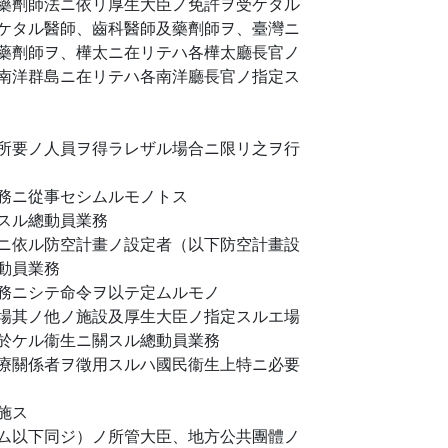
藥劑師法ニ依リ厚生大臣ノ免許ヲ受ケタル
ケタル醫師、齒科醫師及藥劑師ヲ、臺灣ニ
藥劑師ヲ、樺太ニ在リテハ各樺太廳長官ノ
南洋群島ニ在リテハ各南洋廳長官ノ指定ス
所要ノ人員ヲ得ラレザル場合ニ限リ之ヲ行
務ニ從事セシムルモノトス
スル總動員業務
ニ依ル防空計畫ノ設定者（以下防空計畫設
動員業務
務ニシテ命令ヲ以テ定ムルモノ
場其ノ他ノ施設及厚生大臣ノ指定スルエ場
於ケル衞生ニ關スル總動員業務
療關係者ヲ徵用スルハ國民衞生上特ニ必要
施ス
ム以下同ジ）ノ所管大臣、地方公共團體ノ