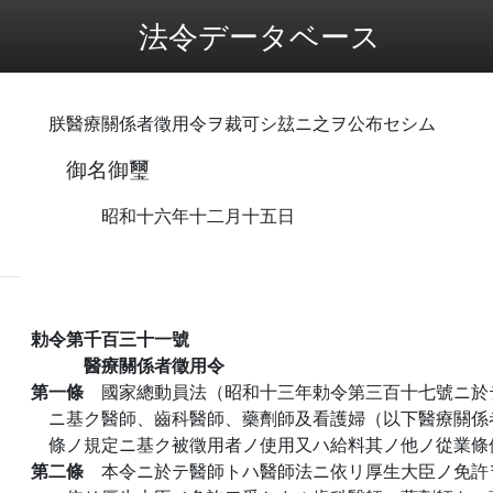
法令データベース
朕醫療關係者徵用令ヲ裁可シ玆ニ之ヲ公布セシム
御名御璽
昭和十六年十二月十五日
勅令第千百三十一號
醫療關係者徵用令
第一條
國家總動員法（昭和十三年勅令第三百十七號ニ於
ニ基ク醫師、齒科醫師、藥劑師及看護婦（以下醫療關係
條ノ規定ニ基ク被徵用者ノ使用又ハ給料其ノ他ノ從業條
第二條
本令ニ於テ醫師トハ醫師法ニ依リ厚生大臣ノ免許