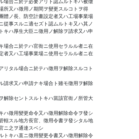
ル場合ニ於テ必要アリト認ムルトキハ被徵
場所又ハ徵用ノ期間ヲ變更スルコトヲ得
團體ノ長、防空計畫設定者又ハ工場事業場
ニ從事スルニ適セズト認ムルトキ又ハ其ノ
トキハ厚生大臣ニ徵用ノ解除ヲ請求又ハ申
キ場合ニ於テハ官衙ニ使用セラルル者ニ在
定者又ハ工場事業場ニ使用セラルル者ニ在
アリタル場合ニ於テハ徵用ヲ解除スルコト
ル請求又ハ申請ナキ場合ト雖モ徵用ヲ解除
ヲ解除セントスルトキハ當該官衙ノ所管大
キハ徵用變更命令又ハ徵用解除命令ヲ發シ
管轄スル地方長官、徵用令書ヲ發シタル地
官ニ之ヲ通達スベシ
ルトキハ直ニ徵用變更令書又ハ徵用解除令