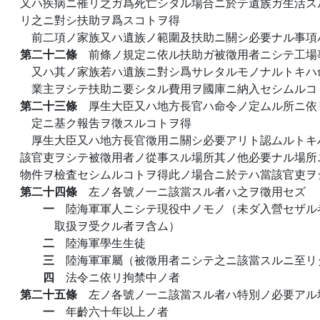
又ハ疾病ニ罹リ之ガ爲死亡シタル場合ニ於テ遺族ガ生活ス
リ之ニ對シ扶助ヲ爲スコトヲ得
前二項ノ家族又ハ遺族ノ範圍及扶助ニ關シ必要ナル事項
第二十二條
前條ノ規定ニ依ル扶助ガ被徵用者ニシテ工場
又ハ其ノ家族若ハ遺族ニ對シ爲サレタルモノナルトキハ
業主ヲシテ扶助ニ要シタル費用ヲ國庫ニ納入セシムルコ
第二十三條
厚生大臣又ハ地方長官ハ命令ノ定ムル所ニ依
定ニ基ク報吿ヲ徵スルコトヲ得
厚生大臣又ハ地方長官徵用ニ關シ必要アリト認ムルトキ
該官吏ヲシテ被徵用者ノ從事スル場所其ノ他必要ナル場所
物件ヲ檢査セシムルコトヲ得此ノ場合ニ於テハ當該官吏ヲ
第二十四條
左ノ各號ノ一ニ該當スル者ハ之ヲ徵用セズ
一
陸海軍軍人ニシテ現役中ノモノ（未ダ入營セザル
取扱ヲ受クル者ヲ含ム）
二
陸海軍學生生徒
三
陸海軍軍屬（被徵用者ニシテ之ニ該當スルニ至リ
四
法令ニ依リ拘禁中ノ者
第二十五條
左ノ各號ノ一ニ該當スル者ハ特別ノ必要アル
一
年齡六十年以上ノ者