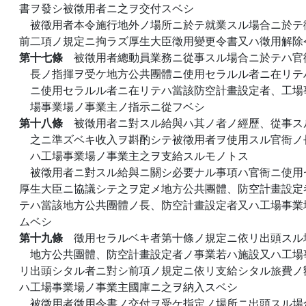
書ヲ發シ被徵用者ニ之ヲ交付スベシ
被徵用者本令施行地外ノ場所ニ於テ就業スル場合ニ於テ
前二項ノ規定ニ拘ラズ厚生大臣徵用變更令書又ハ徵用解除
第十七條
被徵用者總動員業務ニ從事スル場合ニ於テハ官
長ノ指揮ヲ受ケ地方公共團體ニ使用セラルル者ニ在リテ
ニ使用セラルル者ニ在リテハ當該防空計畫設定者、工場
場事業場ノ事業主ノ指示ニ從フベシ
第十八條
被徵用者ニ對スル給與ハ其ノ者ノ經歷、從事ス
之ニ準ズベキ收入ヲ斟酌シテ被徵用者ヲ使用スル官衙ノ
ハ工場事業場ノ事業主之ヲ支給スルモノトス
被徵用者ニ對スル給與ニ關シ必要ナル事項ハ官衙ニ使用
厚生大臣ニ協議シテ之ヲ定メ地方公共團體、防空計畫設定
テハ當該地方公共團體ノ長、防空計畫設定者又ハ工場事業
ムベシ
第十九條
徵用セラルベキ者第十條ノ規定ニ依リ出頭スル
地方公共團體、防空計畫設定者ノ事業若ハ施設又ハ工場
リ出頭シタル者ニ對シ前項ノ規定ニ依リ支給シタル旅費ノ
ハ工場事業場ノ事業主國庫ニ之ヲ納入スベシ
被徵用者徵用令書ノ交付ヲ受ケ指定ノ場所ニ出頭スル場