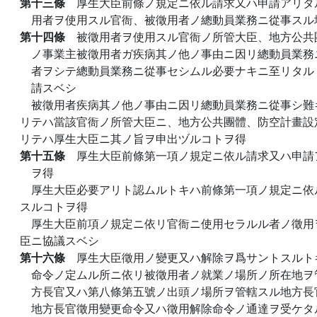
第十三條
厚生大臣前條ノ規定ニ依ル請求又ハ申請アリタ
用者ヲ使用スル官衙、被徵用者ノ總動員業務ニ從事スル
第十四條
被徵用者ヲ使用スル官衙ノ所管大臣、地方公共
ノ事業主被徵用者ガ疾病其ノ他ノ事由ニ因リ總動員業務
者ヲシテ總動員業務ニ從事セシムル必要ナキニ至リタル
請スベシ
被徵用者疾病其ノ他ノ事由ニ因リ總動員業務ニ從事シ難
リテハ當該官衙ノ所管大臣ニ、地方公共團體、防空計畫設
リテハ厚生大臣ニ其ノ旨ヲ申出ヅルコトヲ得
第十五條
厚生大臣前條第一項ノ規定ニ依ル請求又ハ申請
ヲ得
厚生大臣必要アリト認ムルトキハ前條第一項ノ規定ニ依
スルコトヲ得
厚生大臣前項ノ規定ニ依リ官衙ニ使用セラルル者ノ徵用
臣ニ協議スベシ
第十六條
厚生大臣徵用ノ變更又ハ解除ヲ爲サントスルト
命令ノ定ムル所ニ依リ被徵用者ノ就業ノ場所ノ所在地ヲ
方長官又ハ第八條第五號ノ出頭ノ場所ヲ管轄スル地方長
地方長官徵用變更命令又ハ徵用解除命令ノ通達ヲ受ケタ