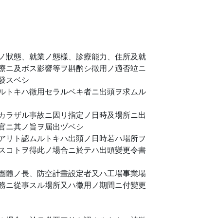
ノ狀態、就業ノ態樣、診療能力、住所及就
療ニ及ボス影響等ヲ斟酌シ徵用ノ適否竝ニ
發スベシ
ルトキハ徵用セラルベキ者ニ出頭ヲ求ムル
カラザル事故ニ因リ指定ノ日時及場所ニ出
官ニ其ノ旨ヲ屆出ヅベシ
アリト認ムルトキハ出頭ノ日時若ハ場所ヲ
スコトヲ得此ノ場合ニ於テハ出頭變更令書
團體ノ長、防空計畫設定者又ハ工場事業場
務ニ從事スル場所又ハ徵用ノ期間ニ付變更