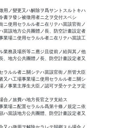
徵用ノ變更又ハ解除ヲ爲サントスルトキハ
令書ヲ發シ被徵用者ニ之ヲ交付スベシ
衙ニ使用セラルル者ニ在リテハ當該官衙ノ
ハ當該地方公共團體ノ長、防空計畫設定者
事業場ニ使用セラルル者ニ在リテハ當該工
ル業務及場所等ニ應ジ且從前ノ給與其ノ他
長、地方公共團體ノ長、防空計畫設定者又
セラルル者ニ關シテハ當該官衙ノ所管大臣
者又ハ工場事業場ニ使用セラルル者ニ關シ
場ノ事業主厚生大臣ノ認可ヲ受ケテ之ヲ定
場合ノ旅費ハ地方長官之ヲ支給ス
事業場ニ配置セラルル爲第十條ノ規定ニ依
額ハ當該地方公共團體、防空計畫設定者又
合又ハ徵用ヲ解除セラレテ歸鄕スル場合ノ