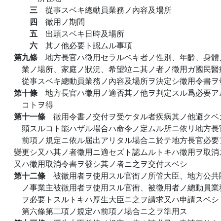
三
從事スベキ總動員業務ノ內容及場所
四
徵用ノ期間
五
出頭スベキ日時及場所
六
其ノ他必要ト認ムル事項
第九條
地方長官ハ徵用セラルベキ者ノ性別、年齡、身體
業ノ場所、家庭ノ狀況、希望竝ニ其ノ者ノ徵用ガ國民醫
從事スベキ總動員業務ノ內容及場所ヲ決定シ徵用令書ヲ
第十條
地方長官ハ徵用ノ適否其ノ他ヲ判定スル爲必要ア
コトヲ得
第十一條
徵用令書ノ交付ヲ受ケタル者疾病其ノ他避クベ
頭スルコト能ハザル場合ハ命令ノ定ムル所ニ依リ地方長
前項ノ規定ニ依ル屆出アリタル場合ニ於テ地方長官必要
變更シ又ハ其ノ者徵用ニ適セズト認ムルトキハ徵用ヲ取消
又ハ徵用取消令書ヲ發シ其ノ者ニ之ヲ交付スベシ
第十二條
被徵用者ヲ使用スル官衙ノ所管大臣、地方公共
ノ事業主被徵用者ヲ使用スル官衙、被徵用者ノ總動員業
ヲ必要トスルトキハ厚生大臣ニ之ヲ請求又ハ申請スベシ
第六條第二項ノ規定ハ前項ノ場合ニ之ヲ準用ス