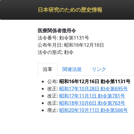
日本研究のための歴史情報
医療関係者徴用令
法令番号: 勅令第1131号
公布年月日: 昭和16年12月16日
法令の形式: 勅令
沿革
関連法規
リンク
公布:
昭和16年12月16日 勅令第1131号
改正:
昭和17年10月28日 勅令第695号
改正:
昭和17年11月1日 勅令第781号
改正:
昭和18年10月6日 勅令第763号
廃止:
昭和20年10月11日 勅令第566号