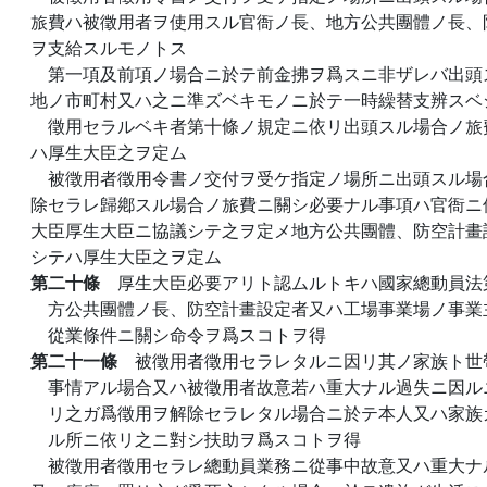
旅費ハ被徵用者ヲ使用スル官衙ノ長、地方公共團體ノ長、
ヲ支給スルモノトス
第一項及前項ノ場合ニ於テ前金拂ヲ爲スニ非ザレバ出頭
地ノ市町村又ハ之ニ準ズベキモノニ於テ一時繰替支辨スベ
徵用セラルベキ者第十條ノ規定ニ依リ出頭スル場合ノ旅
ハ厚生大臣之ヲ定ム
被徵用者徵用令書ノ交付ヲ受ケ指定ノ場所ニ出頭スル場
除セラレ歸鄕スル場合ノ旅費ニ關シ必要ナル事項ハ官衙ニ
大臣厚生大臣ニ協議シテ之ヲ定メ地方公共團體、防空計畫
シテハ厚生大臣之ヲ定ム
第二十條
厚生大臣必要アリト認ムルトキハ國家總動員法
方公共團體ノ長、防空計畫設定者又ハ工場事業場ノ事業
從業條件ニ關シ命令ヲ爲スコトヲ得
第二十一條
被徵用者徵用セラレタルニ因リ其ノ家族ト世
事情アル場合又ハ被徵用者故意若ハ重大ナル過失ニ因ル
リ之ガ爲徵用ヲ解除セラレタル場合ニ於テ本人又ハ家族
ル所ニ依リ之ニ對シ扶助ヲ爲スコトヲ得
被徵用者徵用セラレ總動員業務ニ從事中故意又ハ重大ナ