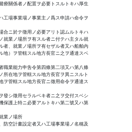
醫療關係者ノ配置ヲ必要トスルトキハ厚生
ハ工場事業場ノ事業主ノ爲ス申請ハ命令ヲ
場合ニ於テ徵用ノ必要アリト認ムルトキハ
ノ就業ノ場所ヲ有スル者ニ付テハ主タル就
ル者、就業ノ場所ヲ有セザル者又ハ船舶內
ル地）ヲ管轄スル地方長官ニ之ヲ通達スベ
者職業能力申吿令第四條第二項又ハ第八條
ノ所在地ヲ管轄スル地方長官ヲ異ニスルト
地ヲ管轄スル地方長官ニ徵用命令ヲ通達ス
ヲ發シ徵用セラルベキ者ニ之ヲ交付スベシ
機保護上特ニ必要アルトキハ第二號又ハ第
就業ノ場所
、防空計畫設定者又ハ工場事業場ノ名稱及