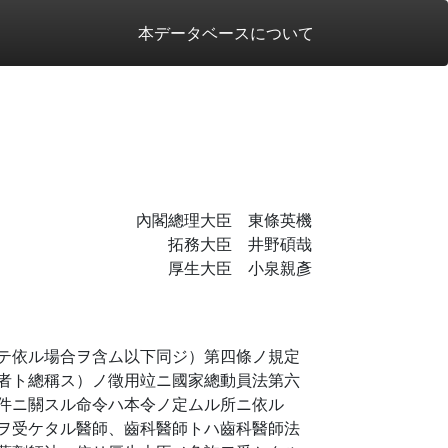
本データベースについて
內閣總理大臣 東條英機
拓務大臣 井野碩哉
厚生大臣 小泉親彥
テ依ル場合ヲ含ム以下同ジ）第四條ノ規定
者ト總稱ス）ノ徵用竝ニ國家總動員法第六
件ニ關スル命令ハ本令ノ定ムル所ニ依ル
ヲ受ケタル醫師、齒科醫師トハ齒科醫師法