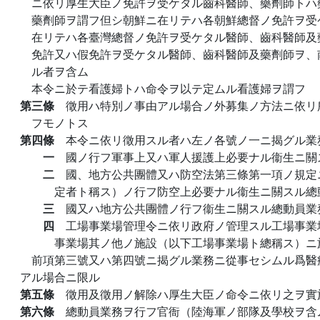
ニ依リ厚生大臣ノ免許ヲ受ケタル齒科醫師、藥劑師トハ
藥劑師ヲ謂フ但シ朝鮮ニ在リテハ各朝鮮總督ノ免許ヲ受
在リテハ各臺灣總督ノ免許ヲ受ケタル醫師、齒科醫師及
免許又ハ假免許ヲ受ケタル醫師、齒科醫師及藥劑師ヲ、
ル者ヲ含ム
本令ニ於テ看護婦トハ命令ヲ以テ定ムル看護婦ヲ謂フ
第三條
徵用ハ特別ノ事由アル場合ノ外募集ノ方法ニ依リ
フモノトス
第四條
本令ニ依リ徵用スル者ハ左ノ各號ノ一ニ揭グル業
一
國ノ行フ軍事上又ハ軍人援護上必要ナル衞生ニ關
二
國、地方公共團體又ハ防空法第三條第一項ノ規定
定者ト稱ス）ノ行フ防空上必要ナル衞生ニ關スル總
三
國又ハ地方公共團體ノ行フ衞生ニ關スル總動員業
四
工場事業場管理令ニ依リ政府ノ管理スル工場事業
事業場其ノ他ノ施設（以下工場事業場ト總稱ス）ニ
前項第三號又ハ第四號ニ揭グル業務ニ從事セシムル爲醫
アル場合ニ限ル
第五條
徵用及徵用ノ解除ハ厚生大臣ノ命令ニ依リ之ヲ實
第六條
總動員業務ヲ行フ官衙（陸海軍ノ部隊及學校ヲ含