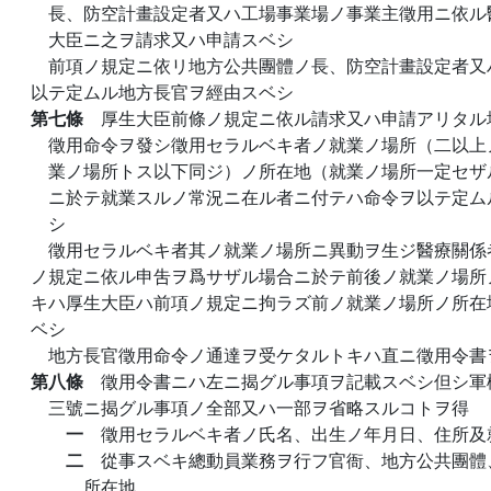
長、防空計畫設定者又ハ工場事業場ノ事業主徵用ニ依ル
大臣ニ之ヲ請求又ハ申請スベシ
前項ノ規定ニ依リ地方公共團體ノ長、防空計畫設定者又
以テ定ムル地方長官ヲ經由スベシ
第七條
厚生大臣前條ノ規定ニ依ル請求又ハ申請アリタル
徵用命令ヲ發シ徵用セラルベキ者ノ就業ノ場所（二以上
業ノ場所トス以下同ジ）ノ所在地（就業ノ場所一定セザ
ニ於テ就業スルノ常況ニ在ル者ニ付テハ命令ヲ以テ定ム
シ
徵用セラルベキ者其ノ就業ノ場所ニ異動ヲ生ジ醫療關係
ノ規定ニ依ル申吿ヲ爲サザル場合ニ於テ前後ノ就業ノ場所
キハ厚生大臣ハ前項ノ規定ニ拘ラズ前ノ就業ノ場所ノ所在
ベシ
地方長官徵用命令ノ通達ヲ受ケタルトキハ直ニ徵用令書
第八條
徵用令書ニハ左ニ揭グル事項ヲ記載スベシ但シ軍
三號ニ揭グル事項ノ全部又ハ一部ヲ省略スルコトヲ得
一
徵用セラルベキ者ノ氏名、出生ノ年月日、住所及
二
從事スベキ總動員業務ヲ行フ官衙、地方公共團體
所在地