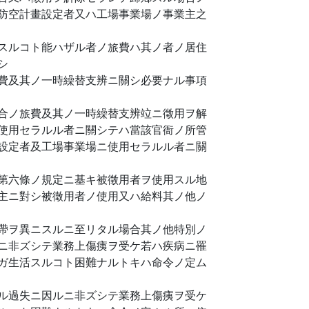
防空計畫設定者又ハ工場事業場ノ事業主之
スルコト能ハザル者ノ旅費ハ其ノ者ノ居住
シ
費及其ノ一時繰替支辨ニ關シ必要ナル事項
合ノ旅費及其ノ一時繰替支辨竝ニ徵用ヲ解
使用セラルル者ニ關シテハ當該官衙ノ所管
設定者及工場事業場ニ使用セラルル者ニ關
第六條ノ規定ニ基キ被徵用者ヲ使用スル地
主ニ對シ被徵用者ノ使用又ハ給料其ノ他ノ
帶ヲ異ニスルニ至リタル場合其ノ他特別ノ
ニ非ズシテ業務上傷痍ヲ受ケ若ハ疾病ニ罹
ガ生活スルコト困難ナルトキハ命令ノ定ム
ル過失ニ因ルニ非ズシテ業務上傷痍ヲ受ケ