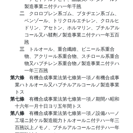
製造事業ニ付テハ一年千瓲
二
クロロプレン系ゴム、ブタヂエン系ゴム、
ベンゾール、トリクロルエチレン、クロルヒ
ドリン、アセトン、ホルマリン、ブチルアル
コール又ハ鞣劑ノ製造事業ニ付テハ一年五百
瓲
三
トルオール、重合纖維、ビニール系重合
物、アクリール系重合物、スチロール系重合
物又ハブチレン系重合物ノ製造事業ニ付テハ
一年三百瓲
第六條
有機合成事業法第七條第一項ノ有機合成事
業ハトルオール又ハブチルアルコールノ製造事業
トス
第七條
有機合成事業法第七條第一項ノ期間ハ昭和
十六年一月十日ヨリ五年間トス
第八條
有機合成事業法第七條第一項ノ設備ハ一ノ
工場ニ於ケル製造能力トルオールニ付テハ一年三
百瓲以上ノモノ、ブチルアルコールニ付テハ一年