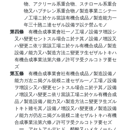
物、アクリール系重合物、スチロール系重合
物又ハブチレン系重合物ノ製造事業ニシテ一
ノ工場ニ於ケル當該有機合成品ノ製造能力一
年三十瓲ニ達セザル設備ヲ以テ營ムモノ
第四條
有機合成事業會社一ノ工場ノ設備ヲ增設シ
又ハ變更セントスル場合ニ於テ其ノ設備ノ增設又
ハ變更ニ依リ當該工場ニ於ケル有機合成品ノ製造
設備ノ能力又ハ製造方法ニ變更ヲ生ゼザルトキハ
有機合成事業法第六條ノ許可ヲ受クルコトヲ要セ
ズ
第五條
有機合成事業會社有機合成品ノ製造設備ノ
能力ガ左ニ揭グル規模ニ達セザル一ノ工場ノ設備
ヲ增設シ又ハ變更セントスル場合ニ於テ其ノ設備
ノ增設又ハ變更ニ依リ當該工場ニ於ケル有機合成
品ノ製造設備ノ能力又ハ製造方法ニ變更ヲ生ズル
トキト雖モ其ノ設備ノ增設又ハ變更後ノ製造設備
ノ能力ガ仍左ニ揭グル規模ニ達セザルトキハ有機
合成事業法第六條ノ許可ヲ受クルコトヲ要セズ
一
アセトアルデヒド、醋酸又ハメタノールノ