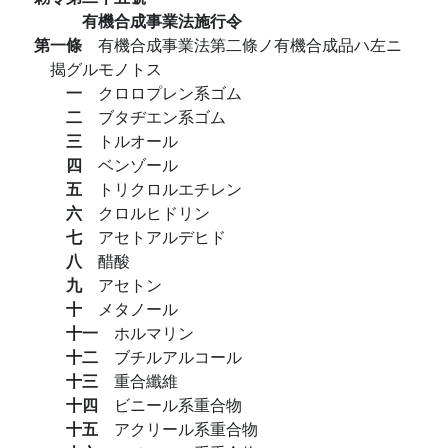
有機合成事業法施行令
第一條
有機合成事業法第二條ノ有機合成品ハ左ニ
揭グルモノトス
一
クロロプレン系ゴム
二
ブタヂエン系ゴム
三
トルオール
四
ベンゾール
五
トリクロルエチレン
六
クロルヒドリン
七
アセトアルデヒド
八
醋酸
九
アセトン
十
メタノール
十一
ホルマリン
十二
ブチルアルコール
十三
重合纖維
十四
ビニール系重合物
十五
アクリール系重合物