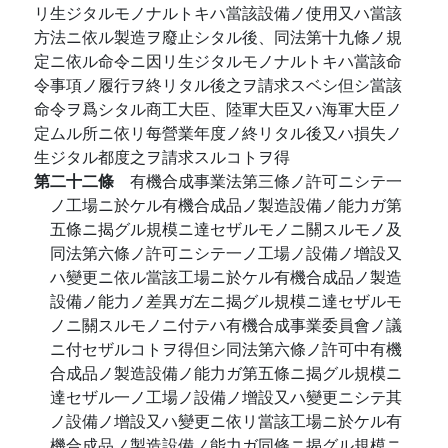
リ生ジタルモノナルトキハ當該設備ノ使用又ハ當該
方法ニ依ル製造ヲ廢止シタル後、同法第十九條ノ規
定ニ依ル命令ニ因リ生ジタルモノナルトキハ當該命
令事項ノ履行ヲ終リタル後之ヲ請求スベシ但シ當該
命令ヲ爲シタル商工大臣、陸軍大臣又ハ海軍大臣ノ
定ムル所ニ依リ每營業年度ノ終リタル後又ハ損失ノ
生ジタル都度之ヲ請求スルコトヲ得
第二十二條
有機合成事業法第三條ノ許可ニシテ一
ノ工場ニ於ケル有機合成品ノ製造設備ノ能力ガ第
五條ニ揭グル規模ニ達セザルモノニ關スルモノ及
同法第六條ノ許可ニシテ一ノ工場ノ設備ノ增設又
ハ變更ニ依ル當該工場ニ於ケル有機合成品ノ製造
設備ノ能力ノ差異ガ左ニ揭グル規模ニ達セザルモ
ノニ關スルモノニ付テハ有機合成事業委員會ノ議
ニ付セザルコトヲ得但シ同法第六條ノ許可中有機
合成品ノ製造設備ノ能力ガ第五條ニ揭グル規模ニ
達セザル一ノ工場ノ設備ノ增設又ハ變更ニシテ其
ノ設備ノ增設又ハ變更ニ依リ當該工場ニ於ケル有
機合成品ノ製造設備ノ能力ガ同條ニ揭グル規模ニ