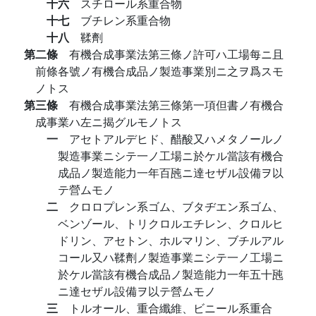
十六
スチロール系重合物
十七
ブチレン系重合物
十八
鞣劑
第二條
有機合成事業法第三條ノ許可ハ工場每ニ且
前條各號ノ有機合成品ノ製造事業別ニ之ヲ爲スモ
ノトス
第三條
有機合成事業法第三條第一項但書ノ有機合
成事業ハ左ニ揭グルモノトス
一
アセトアルデヒド、醋酸又ハメタノールノ
製造事業ニシテ一ノ工場ニ於ケル當該有機合
成品ノ製造能力一年百瓲ニ達セザル設備ヲ以
テ營ムモノ
二
クロロプレン系ゴム、ブタヂエン系ゴム、
ベンゾール、トリクロルエチレン、クロルヒ
ドリン、アセトン、ホルマリン、ブチルアル
コール又ハ鞣劑ノ製造事業ニシテ一ノ工場ニ
於ケル當該有機合成品ノ製造能力一年五十瓲
ニ達セザル設備ヲ以テ營ムモノ
三
トルオール、重合纖維、ビニール系重合