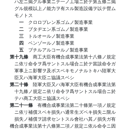
ハ左ニ揭グル事業ニテ一ノ工場ニ於テ第五條ニ揭
グル規模以上ノ能力ヲ有スル製造設備ヲ以テ營ム
モノトス
一
クロロプレン系ゴムノ製造事業
二
ブタヂエン系ゴムノ製造事業
三
トルオールノ製造事業
四
ベンゾールノ製造事業
五
ブチルアルコールノ製造事業
第十九條
商工大臣有機合成事業法第十八條ノ規定
ニ依リ命令ヲ爲サントスル場合ニ於テ當該命令ガ
軍事上ニ影響ヲ及ボスベキモノナルトキハ陸軍大
臣又ハ海軍大臣ニ協議スベシ
第二十條
陸軍大臣又ハ海軍大臣有機合成事業法第
十九條ノ規定ニ依リ命令ヲ爲サントスル場合ニ於
テハ商工大臣ニ協議スベシ
第二十一條
有機合成事業法第二十條第一項ノ規定
ニ依リ補償スベキ損失ハ通常生ズベキ損失ニ限ル
損失ノ補償ヲ請求セントスル會社ハ其ノ損失ガ有
機合成事業法第十八條第二項ノ規定ニ依ル命令ニ因