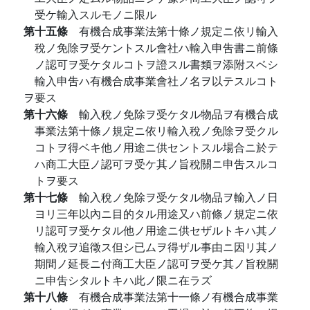
受ケ輸入スルモノニ限ル
第十五條
有機合成事業法第十條ノ規定ニ依リ輸入
稅ノ免除ヲ受ケントスル會社ハ輸入申吿書ニ前條
ノ認可ヲ受ケタルコトヲ證スル書類ヲ添附スベシ
輸入申吿ハ有機合成事業會社ノ名ヲ以テスルコト
ヲ要ス
第十六條
輸入稅ノ免除ヲ受ケタル物品ヲ有機合成
事業法第十條ノ規定ニ依リ輸入稅ノ免除ヲ受クル
コトヲ得ベキ他ノ用途ニ供セントスル場合ニ於テ
ハ商工大臣ノ認可ヲ受ケ其ノ旨稅關ニ申吿スルコ
トヲ要ス
第十七條
輸入稅ノ免除ヲ受ケタル物品ヲ輸入ノ日
ヨリ三年以內ニ目的タル用途又ハ前條ノ規定ニ依
リ認可ヲ受ケタル他ノ用途ニ供セザルトキハ其ノ
輸入稅ヲ追徵ス但シ已ムヲ得ザル事由ニ因リ其ノ
期間ノ延長ニ付商工大臣ノ認可ヲ受ケ其ノ旨稅關
ニ申吿シタルトキハ此ノ限ニ在ラズ
第十八條
有機合成事業法第十一條ノ有機合成事業