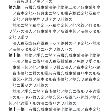
五百瓲以上ノモノトス
第九條
有機合成事業法第七條第二項ノ各事業年度
ノ資本金額ハ各月末ニ於ケル拂込株式金額及積立
金額ノ月割平均ヲ以テ之ヲ計算ス
前項ニ於テ積立金トハ積立金其ノ他名義ノ何タル
ヲ問ハズ法人ノ各事業年度ノ所得中其ノ留保シタル
金額ヲ謂フ
法人稅及臨時利得稅トシテ納付スベキ金額ハ前項
ノ留保シタル金額ニハ之ヲ算入セズ
第十條
前條ノ場合ニ於テ有機合成事業法第七條第
一項ノ規定ニ依リ法人稅及營業稅ノ免除ヲ受クル
事業ト其ノ他ノ事業トヲ營ム法人ノ資本金額ハ總
資產價額ニ對スル當該有機合成事業ヨリ生ズル所
得又ハ純益ノ基本タル資產價額ノ割合ヲ總資本金
額ニ乘ジ之ヲ計算ス
前項ノ場合ニ於テ資產價額ノ割合ニ依ルヲ不適當
トスルトキハ收入金ノ割合又ハ所得若ハ純益ノ割合
其ノ他適當ナル方法ニ依リ之ヲ計算ス
第十一條
有機合成事業法第七條第二項ノ資本金額