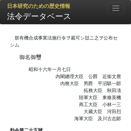
日本研究のための歴史情報
法令データベース
朕有機合成事業法施行令ヲ裁可シ玆ニ之ヲ公布セ
シム
御名御璽
昭和十六年一月七日
內閣總理大臣 公爵 近衞文麿
內務大臣 男爵 平沼騏一郞
拓務大臣 秋田淸
陸軍大臣 東條英機
商工大臣 小林一三
大藏大臣 河田烈
海軍大臣 及川古志郞
勅令第二十五號