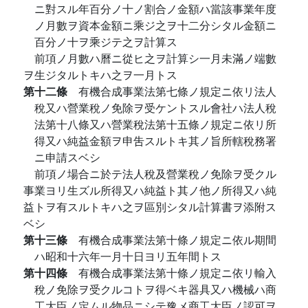
ニ對スル年百分ノ十ノ割合ノ金額ハ當該事業年度
ノ月數ヲ資本金額ニ乘ジ之ヲ十二分シタル金額ニ
百分ノ十ヲ乘ジテ之ヲ計算ス
前項ノ月數ハ曆ニ從ヒ之ヲ計算シ一月未滿ノ端數
ヲ生ジタルトキハ之ヲ一月トス
第十二條
有機合成事業法第七條ノ規定ニ依リ法人
稅又ハ營業稅ノ免除ヲ受ケントスル會社ハ法人稅
法第十八條又ハ營業稅法第十五條ノ規定ニ依リ所
得又ハ純益金額ヲ申吿スルトキ其ノ旨所轄稅務署
ニ申請スベシ
前項ノ場合ニ於テ法人稅及營業稅ノ免除ヲ受クル
事業ヨリ生ズル所得又ハ純益ト其ノ他ノ所得又ハ純
益トヲ有スルトキハ之ヲ區別シタル計算書ヲ添附ス
ベシ
第十三條
有機合成事業法第十條ノ規定ニ依ル期間
ハ昭和十六年一月十日ヨリ五年間トス
第十四條
有機合成事業法第十條ノ規定ニ依リ輸入
稅ノ免除ヲ受クルコトヲ得ベキ器具又ハ機械ハ商
工大臣ノ定ムル物品ニシテ豫メ商工大臣ノ認可ヲ