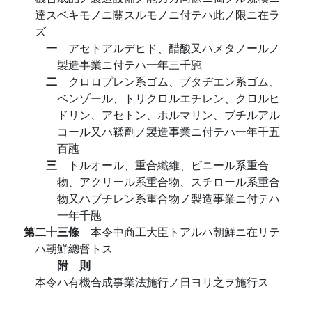
達スベキモノニ關スルモノニ付テハ此ノ限ニ在ラ
ズ
一
アセトアルデヒド、醋酸又ハメタノールノ
製造事業ニ付テハ一年三千瓲
二
クロロプレン系ゴム、ブタヂエン系ゴム、
ベンゾール、トリクロルエチレン、クロルヒ
ドリン、アセトン、ホルマリン、ブチルアル
コール又ハ鞣劑ノ製造事業ニ付テハ一年千五
百瓲
三
トルオール、重合纖維、ビニール系重合
物、アクリール系重合物、スチロール系重合
物又ハブチレン系重合物ノ製造事業ニ付テハ
一年千瓲
第二十三條
本令中商工大臣トアルハ朝鮮ニ在リテ
ハ朝鮮總督トス
附 則
本令ハ有機合成事業法施行ノ日ヨリ之ヲ施行ス