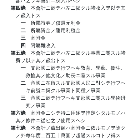
額ハ之ヲ本會計ニ繰入ルヘシ
第四條
本會計ニ於テハ左ニ揭クル諸收入ヲ以テ其
ノ歲入トス
一
所屬證券ノ償還元利金
二
所屬資金ノ運用利殖金
三
寄附金
四
附屬雜收入
第五條
本會計ニ於テハ左ニ揭クル事業ニ關スル諸
費ヲ以テ其ノ歲出トス
一
支那國ニ於テ行フヘキ敎育、學藝、衞生、
救恤其ノ他文化ノ助長ニ關スル事業
二
帝國ニ在留スル支那國人民ニ對シテ行フヘ
キ前號ニ揭クル事業ト同種ノ事業
三
帝國ニ於テ行フヘキ支那國ニ關スル學術硏
究ノ事業
第六條
寄附金ニシテ特ニ用途ヲ指定シタルモノハ
其ノ條件ニ從ヒ之ヲ使用スヘシ
第七條
本會計ノ歲出額ハ寄附金ニ依ルモノヲ除ク
ノ外每年度二百五十萬圓ヲ超過スルコトヲ得ス