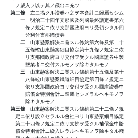
ノ歲入ヲ以テ其ノ歲出ニ充ツ
第二條
左ニ揭クル證券ハ之ヲ本會計ニ歸屬セシム
一
明治三十四年支那國及列國最終議定書第六
條ノ規定ニ依リ支那國政府ヨリ受領シタル四
分利付支那國債券
二
山東懸案解決ニ關スル條約第六條及第二十
五條竝山東懸案細目協定第十九條ノ規定ニ依
リ支那國政府ヨリ交付ヲ受クル國庫證券中製
鹽業者ニ交付スルモノヲ除キタルモノ
三
山東懸案解決ニ關スル條約第十五條及第十
八條竝山東懸案鐵道細目協定第四條ノ規定ニ
依リ支那國政府ヨリ交付ヲ受クル國庫證券中
賠償金特別會計ニ歸屬セシメラルヘキモノヲ
除キタルモノ
第三條
山東懸案解決ニ關スル條約第二十二條ノ規
定ニ依リ設立セラルル會社ヨリ山東懸案細目協定
第二十四條ノ規定ニ依リ支拂ヲ受クル補償金中賠
償金特別會計ニ繰入レラルヘキモノヲ除キタル殘