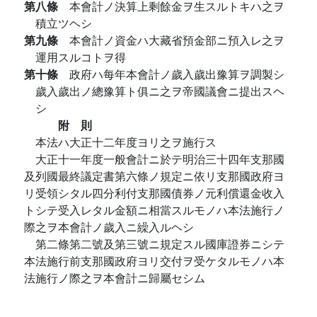
第八條
本會計ノ決算上剩餘金ヲ生スルトキハ之ヲ
積立ツヘシ
第九條
本會計ノ資金ハ大藏省預金部ニ預入レ之ヲ
運用スルコトヲ得
第十條
政府ハ每年本會計ノ歲入歲出豫算ヲ調製シ
歲入歲出ノ總豫算ト俱ニ之ヲ帝國議會ニ提出スヘ
シ
附 則
本法ハ大正十二年度ヨリ之ヲ施行ス
大正十一年度一般會計ニ於テ明治三十四年支那國
及列國最終議定書第六條ノ規定ニ依リ支那國政府ヨ
リ受領シタル四分利付支那國債券ノ元利償還金收入
トシテ受入レタル金額ニ相當スルモノハ本法施行ノ
際之ヲ本會計ノ歲入ニ繰入ルヘシ
第二條第二號及第三號ニ規定スル國庫證券ニシテ
本法施行前支那國政府ヨリ交付ヲ受ケタルモノハ本
法施行ノ際之ヲ本會計ニ歸屬セシム