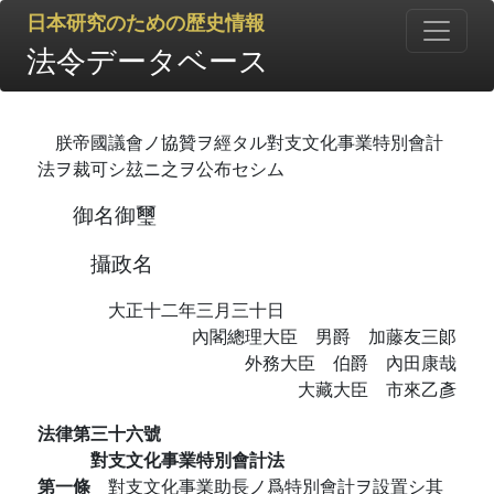
日本研究のための歴史情報
法令データベース
朕帝國議會ノ協贊ヲ經タル對支文化事業特別會計
法ヲ裁可シ玆ニ之ヲ公布セシム
御名御璽
攝政名
大正十二年三月三十日
內閣總理大臣 男爵 加藤友三郞
外務大臣 伯爵 內田康哉
大藏大臣 市來乙彥
法律第三十六號
對支文化事業特別會計法
第一條
對支文化事業助長ノ爲特別會計ヲ設置シ其