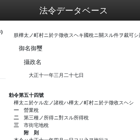
法令データベース
)
朕樺太ノ町村ニ於テ徵收スヘキ國稅ニ關スル件ヲ裁可シ
御名御璽
攝政名
大正十一年三月二十七日
勅令第五十四號
樺太ニ於ケル左ノ諸稅ハ樺太ノ町村ニ於テ徵收スヘシ
一
營業稅
二
第三種ノ所得ニ對スル所得稅
三
市街宅地稅
附 則
本令ハ大正十一年四月一日ヨリ之ヲ施行ス