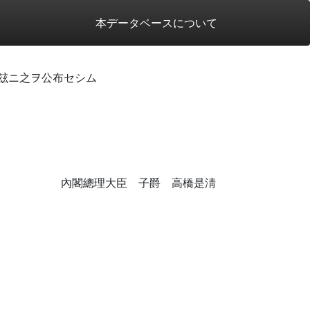
本データベースについて
玆ニ之ヲ公布セシム
內閣總理大臣 子爵 高橋是淸