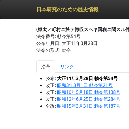
日本研究のための歴史情報
(樺太ノ町村ニ於テ徴収スヘキ国税ニ関スル件
法令番号: 勅令第54号
公布年月日: 大正11年3月28日
法令の形式: 勅令
沿革
リンク
公布:
大正11年3月28日 勅令第54号
改正:
昭和3年3月1日 勅令第21号
改正:
昭和10年5月18日 勅令第138号
改正:
昭和12年6月25日 勅令第284号
全改:
昭和15年3月31日 勅令第187号