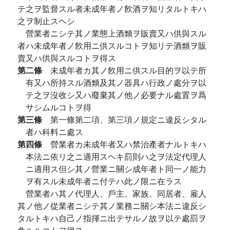
テ之ヲ監督スル者未成年者ノ飮酒ヲ知リタルトキハ
之ヲ制止スヘシ
營業者ニシテ其ノ業態上酒類ヲ販賣又ハ供與スル
者ハ未成年者ノ飮用ニ供スルコトヲ知リテ酒類ヲ販
賣又ハ供與スルコトヲ得ス
第二條
未成年者カ其ノ飮用ニ供スル目的ヲ以テ所
有又ハ所持スル酒類及其ノ器具ハ行政ノ處分ヲ以
テ之ヲ沒收シ又ハ廢棄其ノ他ノ必要ナル處置ヲ爲
サシムルコトヲ得
第三條
第一條第二項、第三項ノ規定ニ違反シタル
者ハ科料ニ處ス
第四條
營業者カ未成年者又ハ禁治產者ナルトキハ
本法ニ依リ之ニ適用スヘキ罰則ハ之ヲ法定代理人
ニ適用ス但シ其ノ營業ニ關シ成年者ト同一ノ能力
ヲ有スル未成年者ニ付テハ此ノ限ニ在ラス
營業者ハ其ノ代理人、戶主、家族、同居者、雇人
其ノ他ノ從業者ニシテ其ノ業務ニ關シ本法ニ違反シ
タルトキハ自己ノ指揮ニ出テサルノ故ヲ以テ處罰ヲ