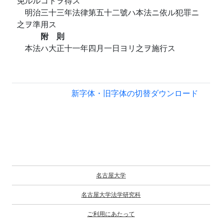
免ルルコトヲ得ス
明治三十三年法律第五十二號ハ本法ニ依ル犯罪ニ
之ヲ準用ス
附 則
本法ハ大正十一年四月一日ヨリ之ヲ施行ス
新字体・旧字体の切替
ダウンロード
名古屋大学
名古屋大学法学研究科
ご利用にあたって