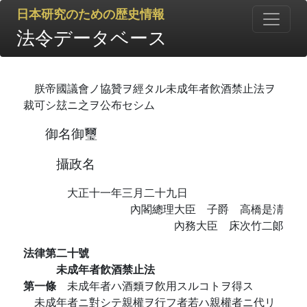
日本研究のための歴史情報
法令データベース
朕帝國議會ノ協贊ヲ經タル未成年者飮酒禁止法ヲ
裁可シ玆ニ之ヲ公布セシム
御名御璽
攝政名
大正十一年三月二十九日
內閣總理大臣 子爵 高橋是淸
內務大臣 床次竹二郞
法律第二十號
未成年者飮酒禁止法
第一條
未成年者ハ酒類ヲ飮用スルコトヲ得ス
未成年者ニ對シテ親權ヲ行フ者若ハ親權者ニ代リ