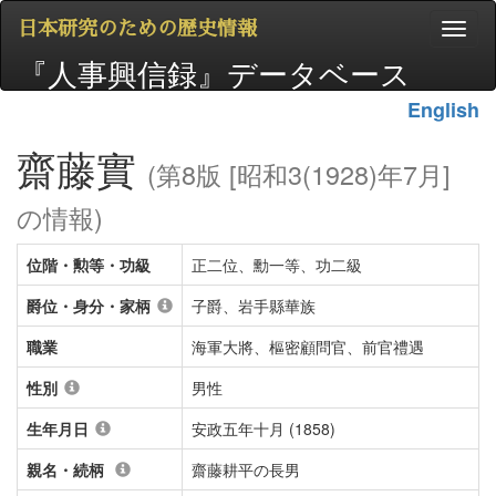
日本研究のための歴史情報
『人事興信録』データベース
English
齋藤實
(第8版 [昭和3(1928)年7月]
の情報)
位階・勲等・功級
正二位、勳一等、功二級
爵位・身分・家柄
子爵、岩手縣華族
職業
海軍大將、樞密顧問官、前官禮遇
性別
男性
生年月日
安政五年十月 (1858)
親名・続柄
齋藤耕平の長男