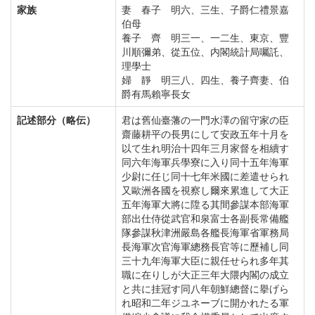
家族
妻 春子 明六、三生、子爵仁禮景嘉
伯母
養子 齊 明三一、一二生、東京、豐
川順彌弟、從五位、内閣統計局囑託、
理學士
婦 靜 明三八、四生、養子齊妻、伯
爵有馬賴寧長女
記述部分（略伝）
君は舊仙臺藩の一門水澤の留守家の臣
齋藤耕平の長男にして安政五年十月を
以て生れ明治十四年三月家督を相續す
同六年海軍兵學寮に入り同十五年海軍
少尉に任じ同十七年米國に差遣せられ
又歐洲各國を視察し爾來累進して大正
五年海軍大將に陞る其間參謀本部海軍
部出仕侍從武官和泉富士各副長常備艦
隊參謀秋津洲嚴島各艦長海軍省軍務局
長海軍次官海軍總務長官等に歷補し同
三十九年海軍大臣に親任せられ多年其
職に在りしが大正三年大隈内閣の成立
と共に挂冠す同八年朝鮮總督に擧げら
れ昭和二年ジユネーブに開かれたる軍