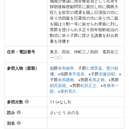
備縮少會議に我全權委員として出席す
歸朝後樞密顧問官に親任し特に國務大
臣たる前官の禮遇を賜ふ日清役の功に
依り功四級を日露役の功に依り功二級
を賜はり勳一等に敍せられ華族に列し
男爵を授けられ大正十四年朝鮮統治の
勳功に依り子爵に陞さる讀書を好み群
書を涉獵す
住所・電話番号
東京、四谷、仲町三ノ四四 電四谷三
一〇〇
参照人物（親類）
伯爵
有馬賴寧
、子爵
仁禮景嘉
、
豐川順
彌
、※伯爵
奧平昌恭
、※子爵
安藤信昭
、※
子爵
有馬聰賴
、※男爵
有馬正賴
、※男爵
稻田昌植
、※男爵
松田正之
、※
各務幸一
郞
、※
鹿村美久
参照次数
11 (※なし3)
読み
さいとう みのる
別名