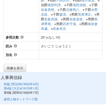
郞
、※伯爵
戸田氏共
、※伯爵
德川達道
、※
伯爵
南部利淳
、※子爵
池田清就
、※子爵
岩倉具明
、※子爵
北條雋八
、※子爵
水野
忠款
、※子爵
森清
、※男爵
荒尾博正
、※男
爵
岩倉具德
、※男爵
岩倉道俱
、※男爵
島
津齊視
、※男爵
武井守成
、※男爵
南岩倉
具威
、※
岩倉具光
参照次数
25 (※なし10)
読み
さいごう じゅうとく
別名
画像を表示
人事興信録
初版 [明治36(1903)年4月]
第4版 [大正4(1915)年1月]
第8版 [昭和3(1928)年7月]
参照人物ネットワーク図