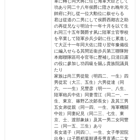
軍に轉じ同大將に任じ海軍大臣として
功あり同二十八年侯爵に陞され晚年元
帥府に列し從一位大勳位に叙せらる
君は從道の二男にして侯爵西鄕吉之助
の再從兄なり明治十一年十月を以て生
れ同三十五年襲爵す夙に陸軍士官學校
を卒業して陸軍步兵少尉に任じ累進し
て大正十一年同大佐に陞り翌年豫備役
に編入せらる其間近衞步兵第三聯隊附
本鄕聯隊區司令官等に歷補し日清日露
の役に參加し功四級を賜ふ貴族院議員
たり
家族は尚三男從龍（明四二、一生）四
男從宏（大三、五生）六男從達（同
六、一一生）兄豐彦（明一一、八生、
陸軍砲兵中佐）同妻雪江（同二一、一
生、東京、篠野乙次郞長女）及其三男
五女弟從親（同一四、一生、海軍機關
中佐）同妻紀見（同二三、七生、東
京、士、渡部象妹）及其一男二女同豐
二（同一五、三生）あり
長女道子（同四〇、一生、女子學習院
出身）は子爵稻葉順通長男直通に二女