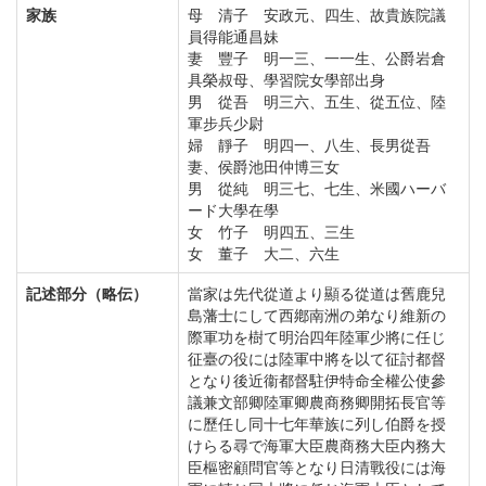
家族
母 清子 安政元、四生、故貴族院議
員得能通昌妹
妻 豐子 明一三、一一生、公爵岩倉
具榮叔母、學習院女學部出身
男 從吾 明三六、五生、從五位、陸
軍步兵少尉
婦 靜子 明四一、八生、長男從吾
妻、侯爵池田仲博三女
男 從純 明三七、七生、米國ハーバ
ード大學在學
女 竹子 明四五、三生
女 董子 大二、六生
記述部分（略伝）
當家は先代從道より顯る從道は舊鹿兒
島藩士にして西鄕南洲の弟なり維新の
際軍功を樹て明治四年陸軍少將に任じ
征臺の役には陸軍中將を以て征討都督
となり後近衞都督駐伊特命全權公使參
議兼文部卿陸軍卿農商務卿開拓長官等
に歷任し同十七年華族に列し伯爵を授
けらる尋で海軍大臣農商務大臣内務大
臣樞密顧問官等となり日清戰役には海