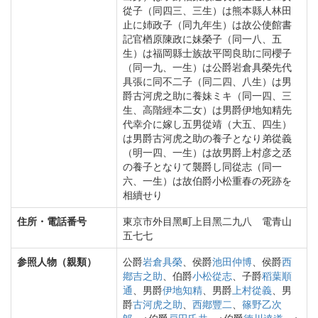
從子（同四三、三生）は熊本縣人林田
止に姉政子（同九年生）は故公使館書
記官楢原陳政に妹榮子（同一八、五
生）は福岡縣士族故平岡良助に同櫻子
（同一九、一生）は公爵岩倉具榮先代
具張に同不二子（同二四、八生）は男
爵古河虎之助に養妹ミキ（同一四、三
生、高階經本二女）は男爵伊地知精先
代幸介に嫁し五男從靖（大五、四生）
は男爵古河虎之助の養子となり弟從義
（明一四、一生）は故男爵上村彦之丞
の養子となりて襲爵し同從志（同一
六、一生）は故伯爵小松重春の死跡を
相續せり
住所・電話番号
東京市外目黑町上目黑二九八 電青山
五七七
参照人物（親類）
公爵
岩倉具榮
、侯爵
池田仲博
、侯爵
西
鄕吉之助
、伯爵
小松從志
、子爵
稻葉順
通
、男爵
伊地知精
、男爵
上村從義
、男
爵
古河虎之助
、
西鄕豐二
、
篠野乙次