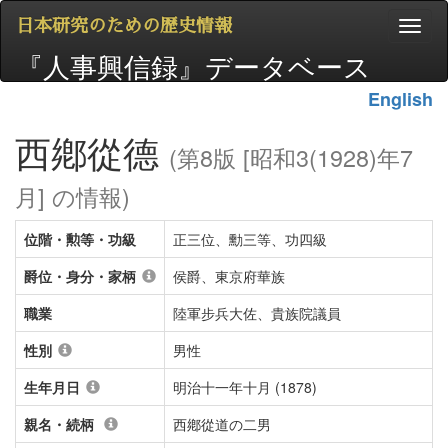
日本研究のための歴史情報
『人事興信録』データベース
English
西鄕從德
(第8版 [昭和3(1928)年7
月] の情報)
位階・勲等・功級
正三位、勳三等、功四級
爵位・身分・家柄
侯爵、東京府華族
職業
陸軍步兵大佐、貴族院議員
性別
男性
生年月日
明治十一年十月 (1878)
親名・続柄
西鄕從道の二男