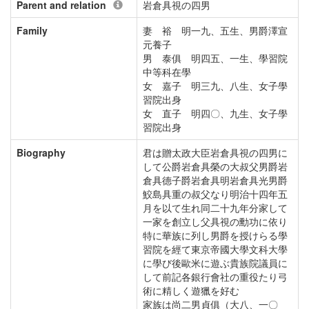
Parent and relation
岩倉具視の四男
Family
妻 裕 明一九、五生、男爵澤宣
元養子
男 泰俱 明四五、一生、學習院
中等科在學
女 嘉子 明三九、八生、女子學
習院出身
女 直子 明四〇、九生、女子學
習院出身
Biography
君は贈太政大臣岩倉具視の四男に
して公爵岩倉具榮の大叔父男爵岩
倉具德子爵岩倉具明岩倉具光男爵
鮫島具重の叔父なり明治十四年五
月を以て生れ同二十九年分家して
一家を創立し父具視の勳功に依り
特に華族に列し男爵を授けらる學
習院を經て東京帝國大學文科大學
に學び後歐米に遊ぶ貴族院議員に
して前記各銀行會社の重役たり弓
術に精しく遊獵を好む
家族は尚二男貞俱（大八、一〇