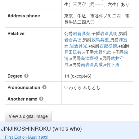
生）三男守（同一一、六生）あり
Address phone
東京、牛込、市谷仲ノ町二四 電
長牛込二四八〇
Relative
公爵
岩倉具榮
,子爵
岩倉具明
,男爵
岩倉具德
,男爵
鮫島具重
,男爵
澤宣
元
,
岩倉具光
,※侯爵
西鄕從德
,※伯爵
戸田氏共
,※子爵
水野忠款
,※子爵
森
清
,※男爵
島津齊視
,※男爵
武井守
成
,※男爵
南岩倉具威
,※
竹下勇
Degree
14 (except※6)
Pronounciation
いわくら みちとも
Another name
View a digital image
JINJIKOSHINROKU (who's who)
First Edition [April 1903]